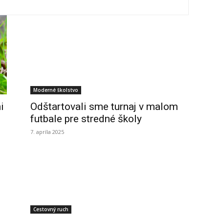
Moderné školstvo
i
Odštartovali sme turnaj v malom
futbale pre stredné školy
7. apríla 2025
Cestovný ruch