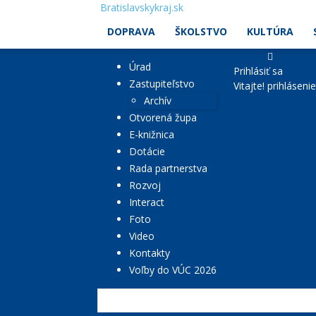
Bratislavskykraj.sk
DOPRAVA
ŠKOLSTVO
KULTÚRA
Úrad
Prihlásiť sa
Zastupiteľstvo
Vitajte! prihláseni
Archív
Otvorená župa
E-knižnica
Dotácie
Rada partnerstva
Rozvoj
Interact
Foto
Video
Kontakty
Voľby do VÚC 2026