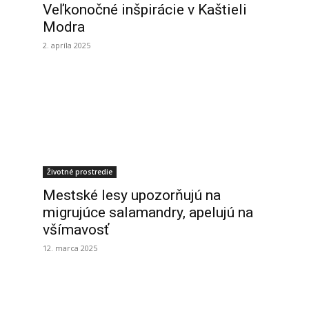
Veľkonočné inšpirácie v Kaštieli
Modra
2. apríla 2025
Životné prostredie
Mestské lesy upozorňujú na
migrujúce salamandry, apelujú na
všímavosť
12. marca 2025