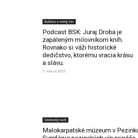
Kultúra a voľný čas
Podcast BSK: Juraj Droba je
zapáleným milovníkom kníh.
Rovnako si váži historické
dedičstvo, ktorému vracia krásu
a slávu.
3. marca 2025
Cestovný ruch
Malokarpatské múzeum v Pezinku