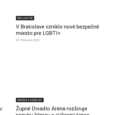
Nie som OK
V Bratislave vzniklo nové bezpečné
miesto pre LGBTI+
28. februára 2025
Kultúra a voľný čas
:
Župné Divadlo Aréna rozširuje