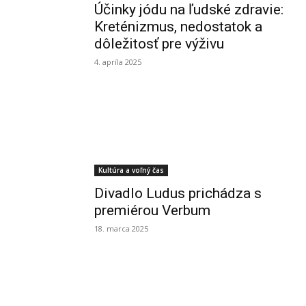
Účinky jódu na ľudské zdravie:
Kreténizmus, nedostatok a
dôležitosť pre výživu
4. apríla 2025
Kultúra a voľný čas
Divadlo Ludus prichádza s
premiérou Verbum
18. marca 2025