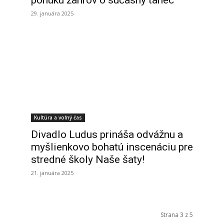
ponuku žánrov o súčasný tanec
29. januára 2025
Kultúra a voľný čas
Divadlo Ludus prináša odvážnu a
e
myšlienkovo bohatú inscenáciu pre
stredné školy Naše šaty!
21. januára 2025
Strana 3 z 5