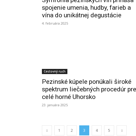
Symfónia pezinských vín prináša
spojenie umenia, hudby, farieb a
vína do unikátnej degustácie
4. februára 2025
Cestovný ruch
Pezinské kúpele ponúkali široké
spektrum liečebných procedúr pr
celé horné Uhorsko
23. januára 2025
1
2
3
4
5