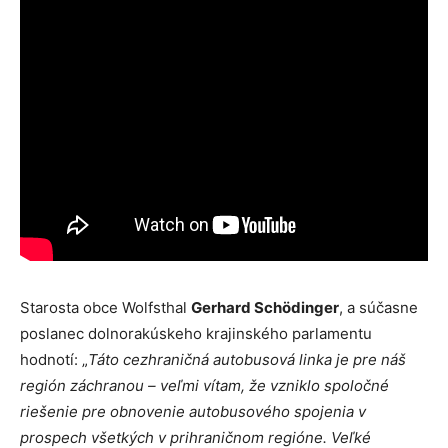
Starosta obce Wolfsthal
Gerhard Schödinger
, a súčasne
poslanec dolnorakúskeho krajinského parlamentu
hodnotí: „
Táto cezhraničná autobusová linka je pre náš
región záchranou – veľmi vítam, že vzniklo spoločné
riešenie pre obnovenie autobusového spojenia v
prospech všetkých v prihraničnom regióne. Veľké