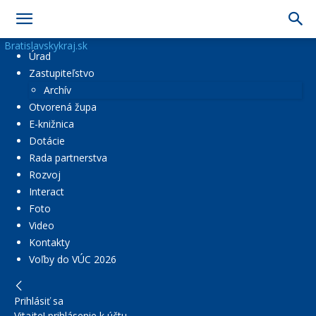
Bratislavskykraj.sk
Úrad
Zastupiteľstvo
Archív
Otvorená župa
E-knižnica
Dotácie
Rada partnerstva
Rozvoj
Interact
Foto
Video
Kontakty
Voľby do VÚC 2026
Prihlásiť sa
Vitajte! prihlásenie k účtu