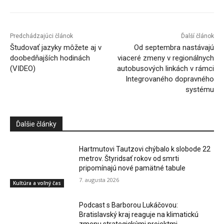
Predchádzajúci článok
Ďalší článok
Študovať jazyky môžete aj v
Od septembra nastávajú
doobedňajších hodinách
viaceré zmeny v regionálnych
(VIDEO)
autobusových linkách v rámci
Integrovaného dopravného
systému
Ďalšie články
Hartmutovi Tautzovi chýbalo k slobode 22
metrov. Štyridsať rokov od smrti
pripomínajú nové pamätné tabule
7. augusta 2026
Kultúra a voľný čas
Podcast s Barborou Lukáčovou:
Bratislavský kraj reaguje na klimatickú
zmenu strategickými projektmi.