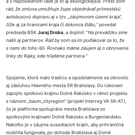
a v neposlednom rade je to aj ekologickejšie. Preto som
rád, že zmluva umožňuje župe objednávať prímestskú
autobusovú dopravu aj v tzv. „záujmovom území kraja“,
čiže aj za hranicami kraja či dokonca štátu,“
povedal
predseda BSK
Juraj Droba
, a doplnil: “
Na prevádzku sme
našli aj partnerov. Rád by som sa im poďakoval za to, že
s nami do toho išli. Rovnako máme záujem aj o obnovenie
linky do Rajky, kde hľadáme partnera.“
Spojenie, ktoré malo tradíciu a opodstatnenie sa obnovilo
aj zásluhou Hlavného mesta SR Bratislavy. Do rokovaní
zapojilo spolkovú krajinu Dolné Rakúsko v rámci projektu
s názvom „baum_cityregion“ (projekt Interreg VA SK-AT),
čo je platforma spolupráce mesta Bratislava so
spolkovými krajinami Dolné Rakúsko a Burgenlandsko.
Nakoľko je v záujme susediacich krajín, aby prihraničná
mobilita fungovala, po dohode Bratislava aj Dolné