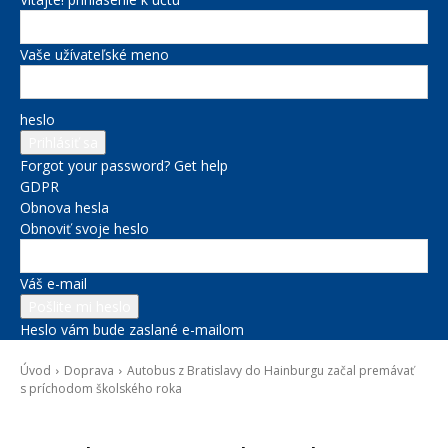
Vaše užívateľské meno
heslo
Forgot your password? Get help
GDPR
Obnova hesla
Obnoviť svoje heslo
Váš e-mail
Heslo vám bude zaslané e-mailom
Úvod
Doprava
Autobus z Bratislavy do Hainburgu začal premávať
s príchodom školského roka
Doprava
Novinky zo župy
Správy na titulke