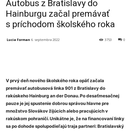
Autobus z Bratislavy do
Hainburgu začal premávať
s príchodom školského roka
Lucia Forman
6. septembra 2022
3753
0
Facebook
X
Linkedin
Tumblr
V prvý deň nového školského roka opäť začala
premávať autobusová linka 901 z Bratislavy do
rakúskeho Hainburg an der Donau. Po desaťmesačnej
pauze je jej spustenie dobrou správou hlavne pre
množstvo Slovákov žijúcich alebo pracujúcich v
rakúskom pohraničí. Unikátne je, že na financovaní linky
sa po dohode spolupodieľajú traja partneri: Bratislavský