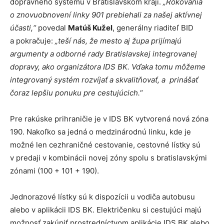
dopravného systému v Bratislavskom kraji.
„Rokovania
o znovuobnovení linky 901 prebiehali za našej aktívnej
účasti,“
povedal
Matúš Kužel
, generálny riaditeľ BID
a pokračuje:
„teší nás, že mesto aj župa prijímajú
argumenty a odborné rady Bratislavskej integrovanej
dopravy, ako organizátora IDS BK. Vďaka tomu môžeme
integrovaný systém rozvíjať a skvalitňovať, a prinášať
čoraz lepšiu ponuku pre cestujúcich.
“
Pre rakúske prihraničie je v IDS BK vytvorená nová zóna
190. Nakoľko sa jedná o medzinárodnú linku, kde je
možné len cezhraničné cestovanie, cestovné lístky sú
v predaji v kombinácii novej zóny spolu s bratislavskými
zónami (100 + 101 + 190).
Jednorazové lístky sú k dispozícii u vodiča autobusu
alebo v aplikácii IDS BK. Električenku si cestujúci majú
možnosť zakúpiť prostredníctvom aplikácie IDS BK alebo