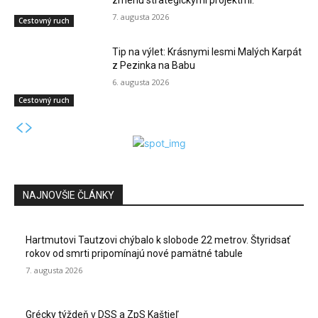
7. augusta 2026
Cestovný ruch
Tip na výlet: Krásnymi lesmi Malých Karpát
z Pezinka na Babu
6. augusta 2026
Cestovný ruch
NAJNOVŠIE ČLÁNKY
Hartmutovi Tautzovi chýbalo k slobode 22 metrov. Štyridsať
rokov od smrti pripomínajú nové pamätné tabule
7. augusta 2026
Grécky týždeň v DSS a ZpS Kaštieľ