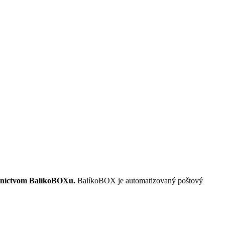
redníctvom BalíkoBOXu.
BalíkoBOX je automatizovaný poštový