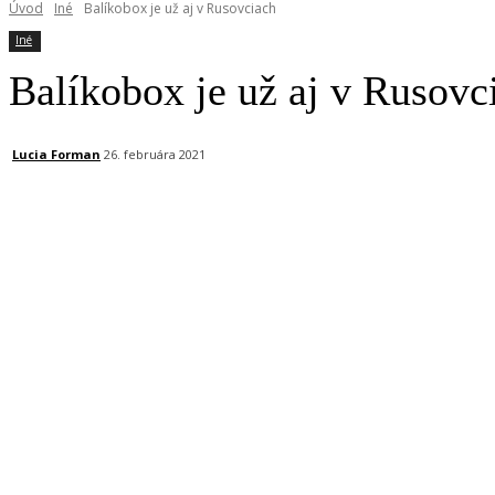
Úvod
Iné
Balíkobox je už aj v Rusovciach
Iné
Balíkobox je už aj v Rusovc
Lucia Forman
26. februára 2021
Facebook
X
Linkedin
Tumblr