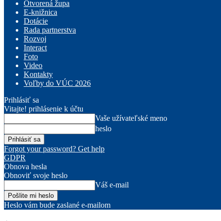
Otvorená župa
E-knižnica
Dotácie
Rada partnerstva
Rozvoj
Interact
Foto
Video
Kontakty
Voľby do VÚC 2026
Prihlásiť sa
Vitajte! prihlásenie k účtu
Vaše užívateľské meno
heslo
Forgot your password? Get help
GDPR
Obnova hesla
Obnoviť svoje heslo
Váš e-mail
Heslo vám bude zaslané e-mailom