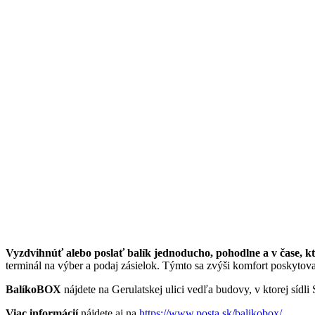
Vyzdvihnúť alebo poslať balík jednoducho, pohodlne a v čase, 
terminál na výber a podaj zásielok. Týmto sa zvýši komfort poskyto
BalíkoBOX
nájdete na Gerulatskej ulici vedľa budovy, v ktorej sídli
Viac informácií
nájdete aj na
https://www.posta.sk/balikobox/
.