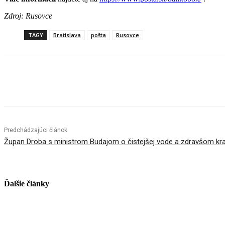
Zdroj: Rusovce
TAGY
Bratislava
pošta
Rusovce
Facebook
X
Linkedin
Tumblr
Predchádzajúci článok
Župan Droba s ministrom Budajom o čistejšej vode a zdravšom kra
Ďalšie články