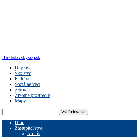
Bratislavskykraj.sk
Doprava
Školstvo
Kultúra
Sociálne veci
Zdravie
Životné prostredie
Mapy
Úrad
Zastupiteľstvo
Archív