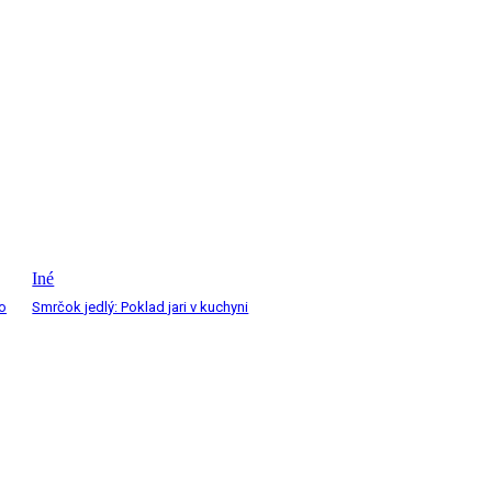
Iné
 o
Smrčok jedlý: Poklad jari v kuchyni