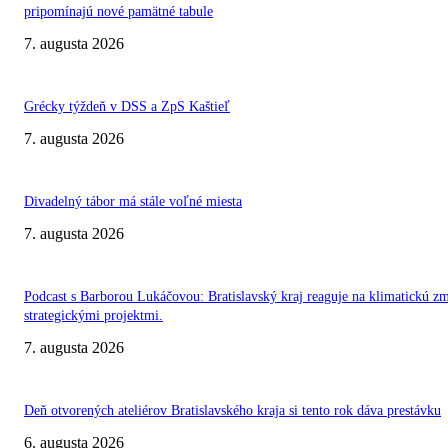
pripomínajú nové pamätné tabule
7. augusta 2026
Grécky týždeň v DSS a ZpS Kaštieľ
7. augusta 2026
Divadelný tábor má stále voľné miesta
7. augusta 2026
Podcast s Barborou Lukáčovou: Bratislavský kraj reaguje na klimatickú z
strategickými projektmi.
7. augusta 2026
Deň otvorených ateliérov Bratislavského kraja si tento rok dáva prestávku
6. augusta 2026