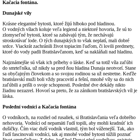
Kačacia fontána.
Dunajské víly
Krásne elegantné bytosti, ktoré žijú hlboko pod hladinou.
O vodných vílach koluje veľa legiend a niektoré hovoria, že sú to
zlomyseľné bytosti, ktoré sa zabávajú tým, že nechávajú
stroskotávať lode. O tých dunajských to však neplatí, mali dobré
srdce. Viackrát zachránili život topiacim ľuďom, či lovili predmety,
ktoré do vody padli Bratislavčanom, keď sa nakláňali nad hladinu.
Najznámejšie sú však ich príbehy o láske. Keď sa totiž víla zaľúbi
do smrteľníka, už nikdy sa pred ňou hladina Dunaja neotvorí. Stane
sa obyčajným človekom a so svojou rodinou sa už nestretne. Keďže
bratislavskí muži boli vždy pracovití a fešní, mnohé víly sa do nich
zaľúbili a prišli o svoje schopnosti. Posledné dve dekády nikto
žiadnu nezazrel. Hovorí sa preto, že za zánikom bratislavských víl je
láska.
Poslední vodníci a Kačacia fontána
O vodníkoch, na rozdiel od rusaliek, si Bratislavčania veľa dobrého
nehovoria. Vodníci od nepamäti ľudí topili, aby mohli kradnúť ich
dušičky. Čím viac duší vodník vlastnil, tým bol váženejší. Tak, ako
ľudí fascinovali vodníci, tak aj mnohé vodné bytosti túžili poznať
život smrteľníkov. Z doby, keď bol Dunaj plný vodníkov, existuje