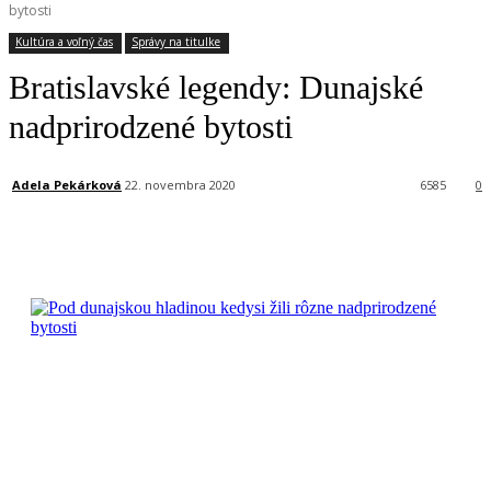
bytosti
Kultúra a voľný čas
Správy na titulke
Bratislavské legendy: Dunajské
nadprirodzené bytosti
Adela Pekárková
22. novembra 2020
6585
0
Facebook
X
Linkedin
Tumblr