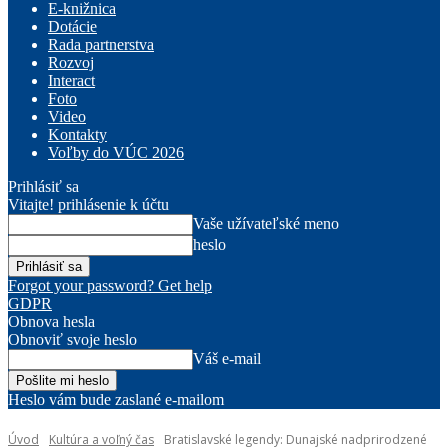
E-knižnica
Dotácie
Rada partnerstva
Rozvoj
Interact
Foto
Video
Kontakty
Voľby do VÚC 2026
Prihlásiť sa
Vitajte! prihlásenie k účtu
Vaše užívateľské meno
heslo
Forgot your password? Get help
GDPR
Obnova hesla
Obnoviť svoje heslo
Váš e-mail
Heslo vám bude zaslané e-mailom
Úvod
Kultúra a voľný čas
Bratislavské legendy: Dunajské nadprirodzené