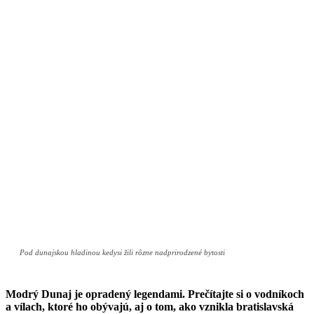
Pod dunajskou hladinou kedysi žili rôzne nadprirodzené bytosti
Modrý Dunaj je opradený legendami. Prečítajte si o vodníkoch
a vílach, ktoré ho obývajú, aj o tom, ako vznikla bratislavská