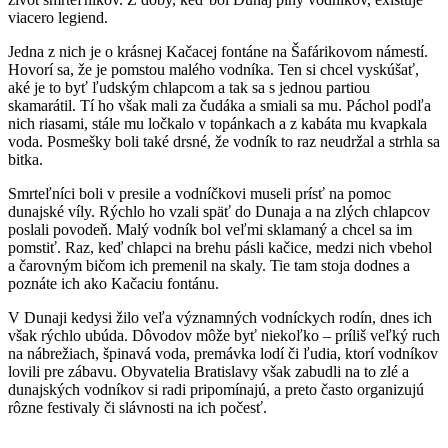
viacero legiend.
Jedna z nich je o krásnej Kačacej fontáne na Šafárikovom námestí.
Hovorí sa, že je pomstou malého vodníka. Ten si chcel vyskúšať,
aké je to byť ľudským chlapcom a tak sa s jednou partiou
skamarátil. Tí ho však mali za čudáka a smiali sa mu. Páchol podľa
nich riasami, stále mu ločkalo v topánkach a z kabáta mu kvapkala
voda. Posmešky boli také drsné, že vodník to raz neudržal a strhla sa
bitka.
Smrteľníci boli v presile a vodníčkovi museli prísť na pomoc
dunajské víly. Rýchlo ho vzali späť do Dunaja a na zlých chlapcov
poslali povodeň. Malý vodník bol veľmi sklamaný a chcel sa im
pomstiť. Raz, keď chlapci na brehu pásli kačice, medzi nich vbehol
a čarovným bičom ich premenil na skaly. Tie tam stoja dodnes a
poznáte ich ako Kačaciu fontánu.
V Dunaji kedysi žilo veľa významných vodníckych rodín, dnes ich
však rýchlo ubúda. Dôvodov môže byť niekoľko – príliš veľký ruch
na nábrežiach, špinavá voda, premávka lodí či ľudia, ktorí vodníkov
lovili pre zábavu. Obyvatelia Bratislavy však zabudli na to zlé a
dunajských vodníkov si radi pripomínajú, a preto často organizujú
rôzne festivaly či slávnosti na ich počesť.