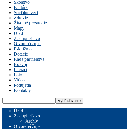
Školstvo
Kultúra
Sociálne veci
Zdravie
Životné prostredie
Mapy
Úrad
Zastupiteľstvo
Otvorená župa
E-knižnica
Dotácie
Rada partnerstva
Rozvoj
Interact
Foto
Video
Podujatia
Kontakty
Úrad
Zastupiteľstvo
Archív
Otvorená župa