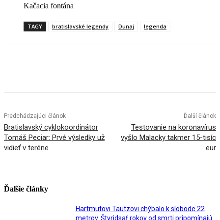
Kačacia fontána
TAGY
bratislavské legendy
Dunaj
legenda
Facebook
X
Linkedin
Tumblr
Predchádzajúci článok
Ďalší článok
Bratislavský cyklokoordinátor
Testovanie na koronavírus
Tomáš Peciar: Prvé výsledky už
vyšlo Malacky takmer 15-tisíc
vidieť v teréne
eur
Ďalšie články
Hartmutovi Tautzovi chýbalo k slobode 22
metrov. Štyridsať rokov od smrti pripomínajú