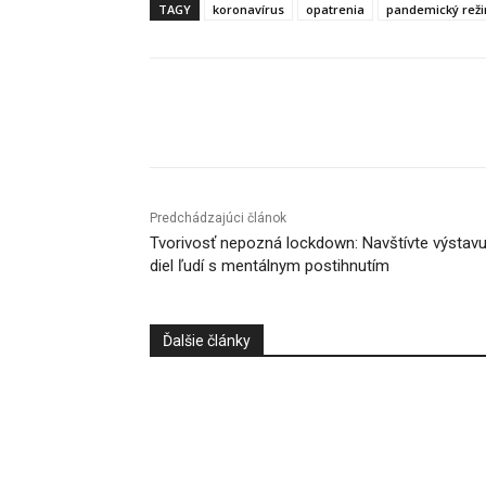
TAGY
koronavírus
opatrenia
pandemický rež
Facebook
X
Linkedin
Predchádzajúci článok
Tvorivosť nepozná lockdown: Navštívte výstav
diel ľudí s mentálnym postihnutím
Ďalšie články