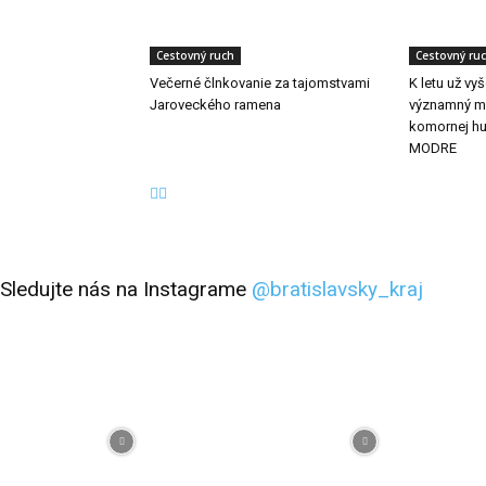
Cestovný ruch
Cestovný ru
Večerné člnkovanie za tajomstvami
K letu už vy
Jaroveckého ramena
významný me
komornej h
MODRE
Sledujte nás na Instagrame
@bratislavsky_kraj