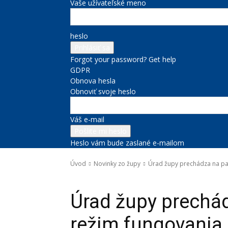
Vaše užívateľské meno
heslo
Forgot your password? Get help
GDPR
Obnova hesla
Obnoviť svoje heslo
Váš e-mail
Heslo vám bude zaslané e-mailom
Úvod
Novinky zo župy
Úrad župy prechádza na pa
Novinky zo župy
Správy na titulke
Úrad župy prechá
režim fungovania