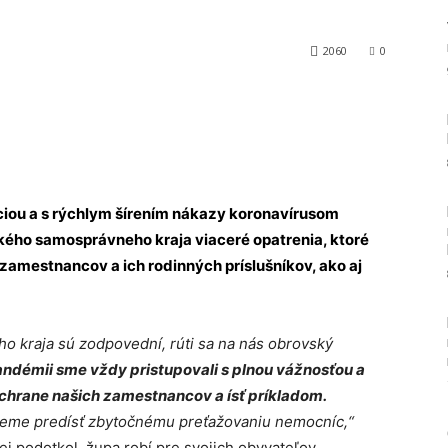
2060
0
Tumblr
ciou a s rýchlym šírením nákazy koronavírusom
kého samosprávneho kraja viaceré opatrenia, ktoré
 zamestnancov a ich rodinných príslušníkov, ako aj
ého kraja sú zodpovední, rúti sa na nás obrovský
andémii sme vždy pristupovali s plnou vážnosťou a
ochrane našich zamestnancov a ísť príkladom.
eme predísť zbytočnému preťažovaniu nemocníc,“
j podotkol, župa robí pre svojich obyvateľov