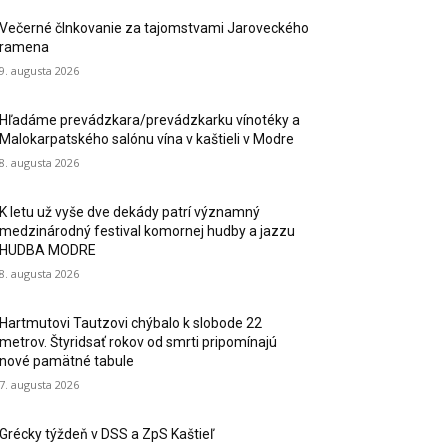
Večerné člnkovanie za tajomstvami Jaroveckého
ramena
9. augusta 2026
Hľadáme prevádzkara/prevádzkarku vínotéky a
Malokarpatského salónu vína v kaštieli v Modre
8. augusta 2026
K letu už vyše dve dekády patrí významný
medzinárodný festival komornej hudby a jazzu
HUDBA MODRE
8. augusta 2026
Hartmutovi Tautzovi chýbalo k slobode 22
metrov. Štyridsať rokov od smrti pripomínajú
nové pamätné tabule
7. augusta 2026
Grécky týždeň v DSS a ZpS Kaštieľ