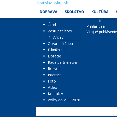
Bratislavskykraj.sk
DOPRAVA
ŠKOLSTVO
KULTÚRA
Úrad
Prihlásiť sa
Zastupiteľstvo
Vitajte! prihláseni
Archív
Otvorená župa
E-knižnica
Dotácie
Rada partnerstva
Rozvoj
Interact
Foto
Video
Kontakty
Voľby do VÚC 2026