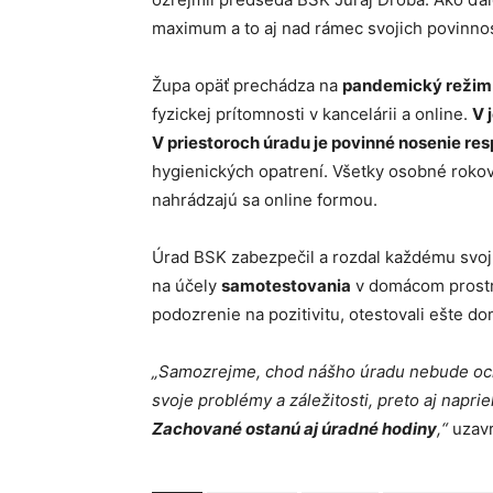
maximum a to aj nad rámec svojich povinnos
Župa opäť prechádza na
pandemický režim
fyzickej prítomnosti v kancelárii a online.
V 
V priestoroch úradu je povinné nosenie res
hygienických opatrení. Všetky osobné rokov
nahrádzajú sa online formou.
Úrad BSK zabezpečil a rozdal každému sv
na účely
samotestovania
v domácom prostre
podozrenie na pozitivitu, otestovali ešte d
„Samozrejme, chod nášho úradu nebude ochr
svoje problémy a záležitosti, preto aj napr
Zachované ostanú aj úradné hodiny
,“
uzavr