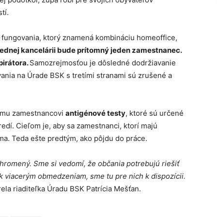
tí.
fungovania, ktorý znamená kombináciu homeoffice,
jednej kancelárii bude prítomný jeden zamestnanec.
pirátora.
Samozrejmosťou je dôsledné dodržiavanie
ania na Úrade BSK s tretími stranami sú zrušené a
ojmu zamestnancovi
antigénové testy
, ktoré sú určené
dí. Cieľom je, aby sa zamestnanci, ktorí majú
oma. Teda ešte predtým, ako pôjdu do práce.
omený. Sme si vedomí, že občania potrebujú riešiť
iek viacerým obmedzeniam, sme tu pre nich k dispozícii.
ela riaditeľka Úradu BSK Patrícia Mešťan.