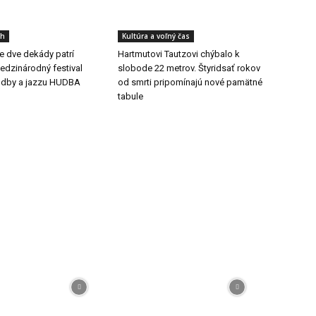
ch
Kultúra a voľný čas
še dve dekády patrí
Hartmutovi Tautzovi chýbalo k
dzinárodný festival
slobode 22 metrov. Štyridsať rokov
udby a jazzu HUDBA
od smrti pripomínajú nové pamätné
tabule