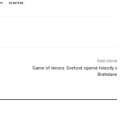
im
úrad bsk
Tumblr
Ďalší článok
u
Game of tenors: Svetové operné hviezdy v
Bratislave