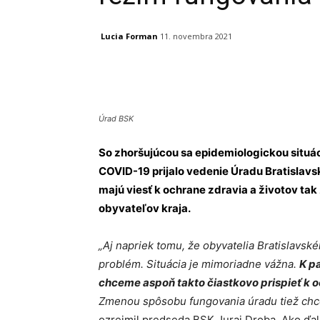
Lucia Forman
11. novembra 2021
Facebook
X
Linkedin
Úrad BSK
So zhoršujúcou sa epidemiologickou situá
COVID-19 prijalo vedenie Úradu Bratislavs
majú viesť k ochrane zdravia a životov tak
obyvateľov kraja.
„Aj napriek tomu, že obyvatelia Bratislavsk
problém. Situácia je mimoriadne vážna.
K p
chceme aspoň takto čiastkovo prispieť k 
Zmenou spôsobu fungovania úradu tiež chc
ozrejmil predseda BSK Juraj Droba. Ako ďale