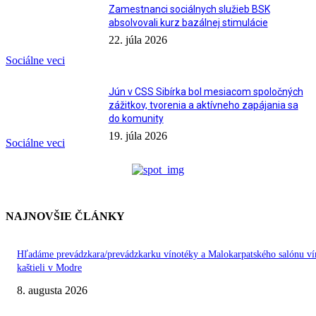
Zamestnanci sociálnych služieb BSK
absolvovali kurz bazálnej stimulácie
22. júla 2026
Sociálne veci
Jún v CSS Sibírka bol mesiacom spoločných
zážitkov, tvorenia a aktívneho zapájania sa
do komunity
19. júla 2026
Sociálne veci
NAJNOVŠIE ČLÁNKY
Hľadáme prevádzkara/prevádzkarku vínotéky a Malokarpatského salónu ví
kaštieli v Modre
8. augusta 2026