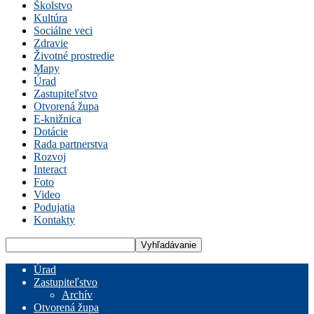
Školstvo
Kultúra
Sociálne veci
Zdravie
Životné prostredie
Mapy
Úrad
Zastupiteľstvo
Otvorená župa
E-knižnica
Dotácie
Rada partnerstva
Rozvoj
Interact
Foto
Video
Podujatia
Kontakty
Úrad
Zastupiteľstvo
Archív
Otvorená župa