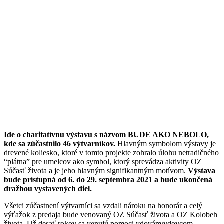
Ide o charitatívnu výstavu s názvom BUDE AKO NEBOLO,
kde sa zúčastnilo 46 výtvarníkov.
Hlavným symbolom výstavy je
drevené koliesko, ktoré v tomto projekte zohralo úlohu netradičného
“plátna” pre umelcov ako symbol, ktorý sprevádza aktivity OZ
Súčasť života a je jeho hlavným signifikantným motívom.
Výstava
bude prístupná od 6. do 29. septembra 2021 a bude ukončená
dražbou vystavených diel.
Všetci zúčastnení výtvarníci sa vzdali nároku na honorár a celý
výťažok z predaja bude venovaný OZ Súčasť života a OZ Kolobeh
života. Už desať rokov sa venujú pomoci vdovám/vdovcom,