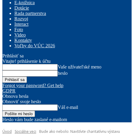
E-knižnica
Dotácie
Rada partnerstva
Rozvoj
Interact
Foto
Video
Kontakty
Voľby do VÚC 2026
Prihlásiť sa
Vitajte! prihlásenie k účtu
Vaše užívateľské meno
heslo
Forgot your password? Get help
GDPR
Obnova hesla
Obnoviť svoje heslo
Váš e-mail
Heslo vám bude zaslané e-mailom
Úvod
Sociálne veci
Bude ako nebolo: Navštívte charitatívnu výstavu