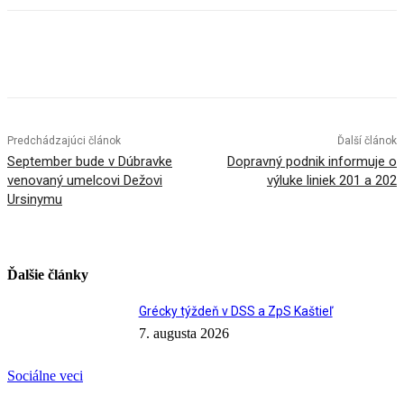
Facebook
X
Linkedin
Tumblr
Predchádzajúci článok
Ďalší článok
September bude v Dúbravke
Dopravný podnik informuje o
venovaný umelcovi Dežovi
výluke liniek 201 a 202
Ursinymu
Ďalšie články
Grécky týždeň v DSS a ZpS Kaštieľ
7. augusta 2026
Sociálne veci