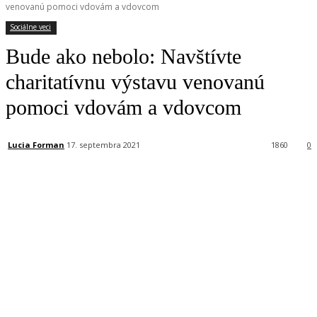
venovanú pomoci vdovám a vdovcom
Sociálne veci
Bude ako nebolo: Navštívte
charitatívnu výstavu venovanú
pomoci vdovám a vdovcom
Lucia Forman
17. septembra 2021
1860
0
Facebook
X
Linkedin
Tumblr