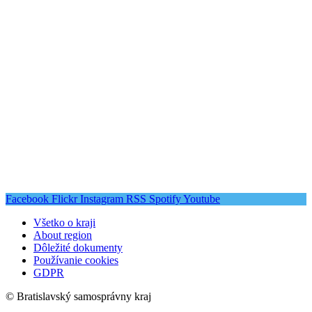
Facebook
Flickr
Instagram
RSS
Spotify
Youtube
Všetko o kraji
About region
Dôležité dokumenty
Používanie cookies
GDPR
© Bratislavský samosprávny kraj