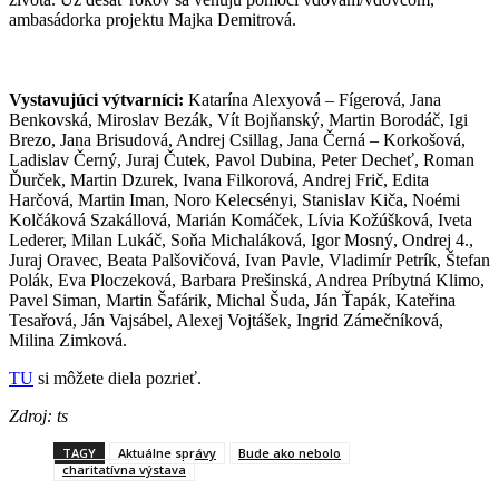
ambasádorka projektu Majka Demitrová.
Vystavujúci výtvarníci:
Katarína Alexyová – Fígerová, Jana
Benkovská, Miroslav Bezák, Vít Bojňanský, Martin Borodáč, Igi
Brezo, Jana Brisudová, Andrej Csillag, Jana Černá – Korkošová,
Ladislav Černý, Juraj Čutek, Pavol Dubina, Peter Decheť, Roman
Ďurček, Martin Dzurek, Ivana Filkorová, Andrej Frič, Edita
Harčová, Martin Iman, Noro Kelecsényi, Stanislav Kiča, Noémi
Kolčáková Szakállová, Marián Komáček, Lívia Kožúšková, Iveta
Lederer, Milan Lukáč, Soňa Michaláková, Igor Mosný, Ondrej 4.,
Juraj Oravec, Beata Palšovičová, Ivan Pavle, Vladimír Petrík, Štefan
Polák, Eva Ploczeková, Barbara Prešinská, Andrea Príbytná Klimo,
Pavel Siman, Martin Šafárik, Michal Šuda, Ján Ťapák, Kateřina
Tesařová, Ján Vajsábel, Alexej Vojtášek, Ingrid Zámečníková,
Milina Zimková.
TU
si môžete diela pozrieť.
Zdroj: ts
TAGY
Aktuálne správy
Bude ako nebolo
charitatívna výstava