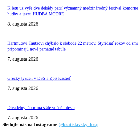
K letu už vyše dve dekády patrí významný medzinárodný festival komorne
hudby a jazzu HUDBA MODRE
8. augusta 2026
Hartmutovi Tautzovi chýbalo k slobode 22 metrov. Štyridsať rokov od smr
pripomínajú nové pamätné tabule
7. augusta 2026
Grécky týždeň v DSS a ZpS Kaštieľ
7. augusta 2026
Divadelný tábor má stále voľné miesta
7. augusta 2026
Sledujte nás na Instagrame
@bratislavsky_kraj