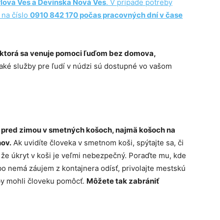
rlova Ves a Devínska Nová Ves
. V prípade potreby
 na číslo
0910 842 170 počas pracovných dní v čase
 ktorá sa venuje pomoci ľuďom bez domova,
 aké služby pre ľudí v núdzi sú dostupné vo vašom
ko pred zimou v smetných košoch, najmä košoch na
nov.
Ak uvidíte človeka v smetnom koši, spýtajte sa, či
že úkryt v koši je veľmi nebezpečný. Poraďte mu, kde
bo nemá záujem z kontajnera odísť, privolajte mestskú
by mohli človeku pomôcť.
Môžete tak zabrániť