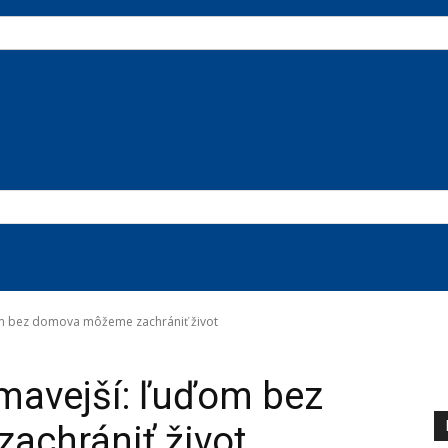
om bez domova môžeme zachrániť život
mavejší: ľuďom bez
chrániť život