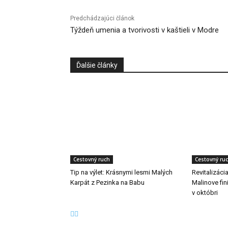
Predchádzajúci článok
Týždeň umenia a tvorivosti v kaštieli v Modre
Ďalšie články
Cestovný ruch
Cestovný ru
Tip na výlet: Krásnymi lesmi Malých
Revitalizáci
Karpát z Pezinka na Babu
Malinove fini
v októbri