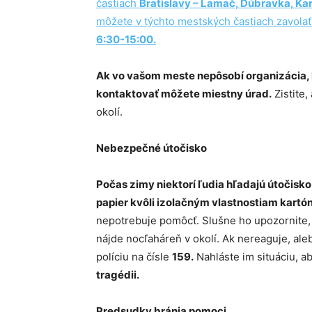
častiach
Bratislavy – Lamač, Dúbravka, Ka
môžete v týchto mestských častiach zavolať
6:30-15:00.
Ak vo vašom meste nepôsobí organizácia,
kontaktovať môžete miestny úrad.
Zistite,
okolí.
Nebezpečné útočisko
Počas zimy niektorí ľudia hľadajú útočis
papier kvôli izolačným vlastnostiam kartó
nepotrebuje pomôcť. Slušne ho upozornite, 
nájde nocľaháreň v okolí. Ak nereaguje, ale
políciu na čísle
159.
Nahláste im situáciu, a
tragédii.
Predsudky bránia pomoci