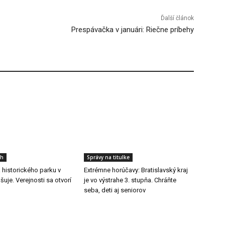
Ďalší článok
Prespávačka v januári: Riečne príbehy
ch
Správy na titulke
a historického parku v
Extrémne horúčavy: Bratislavský kraj
šuje. Verejnosti sa otvorí
je vo výstrahe 3. stupňa. Chráňte
seba, deti aj seniorov