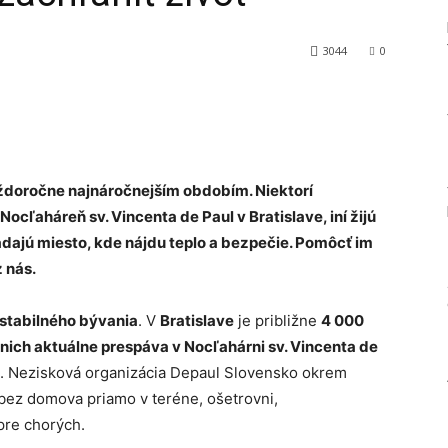
3044
0
Tumblr
ždoročne najnáročnejším obdobím. Niektorí
ocľaháreň sv. Vincenta de Paul v Bratislave, iní žijú
ľadajú miesto, kde nájdu teplo a bezpečie. Pomôcť im
 nás.
 stabilného bývania
. V
Bratislave
je približne
4 000
z nich aktuálne prespáva v Nocľahárni sv. Vincenta de
né. Nezisková organizácia Depaul Slovensko okrem
bez domova priamo v teréne, ošetrovni,
pre chorých.