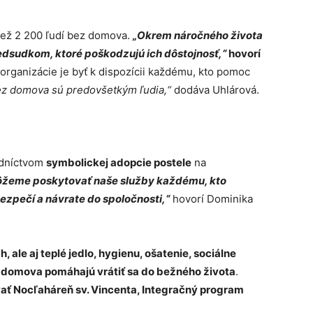
než 2 200 ľudí bez domova.
„Okrem náročného života
predsudkom, ktoré poškodzujú ich dôstojnosť,“
hovorí
rganizácie je byť k dispozícii každému, kto pomoc
ez domova sú predovšetkým ľudia,“
dodáva Uhlárová.
edníctvom
symbolickej adopcie postele
na
ôžeme poskytovať naše služby každému, kto
bezpečí a návrate do spoločnosti,“
hovorí Dominika
 ale aj teplé jedlo, hygienu, ošatenie, sociálne
 domova pomáhajú vrátiť sa do bežného života
.
ať Nocľaháreň sv. Vincenta, Integračný program