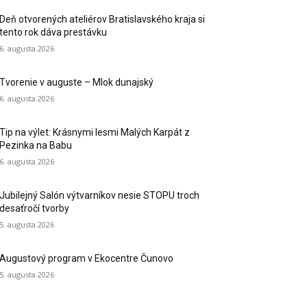
Deň otvorených ateliérov Bratislavského kraja si
tento rok dáva prestávku
6. augusta 2026
Tvorenie v auguste – Mlok dunajský
6. augusta 2026
Tip na výlet: Krásnymi lesmi Malých Karpát z
Pezinka na Babu
6. augusta 2026
Jubilejný Salón výtvarníkov nesie STOPU troch
desaťročí tvorby
5. augusta 2026
Augustový program v Ekocentre Čunovo
5. augusta 2026