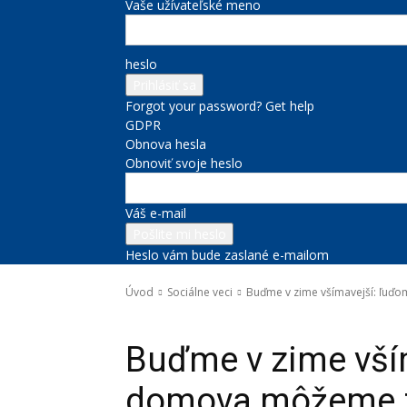
Vaše užívateľské meno
heslo
Forgot your password? Get help
GDPR
Obnova hesla
Obnoviť svoje heslo
Váš e-mail
Heslo vám bude zaslané e-mailom
Úvod
Sociálne veci
Buďme v zime všímavejší: ľuď
Sociálne veci
Správy na titulke
Buďme v zime vší
domova môžeme za