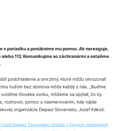
i je v poriadku a ponúknime mu pomoc. Ak nereaguje,
5 alebo 112. Komunikujme so záchranármi a ostaňme
.
obiť podchladenie a omrzliny, ktoré môžu ohrozovať
ť zimu ľuďom bez domova môže každý z nás. „Buďme
Ak uvidíme človeka vonku, môžeme sa opýtať, čo by
nie, rozhovor, pomoc s nasmerovaním, kde nájde
ziskovej organizácie Depaul Slovensko, Jozef Kákoš.
trí pod Depaul Slovensko,pôsobí v štyroch mestských