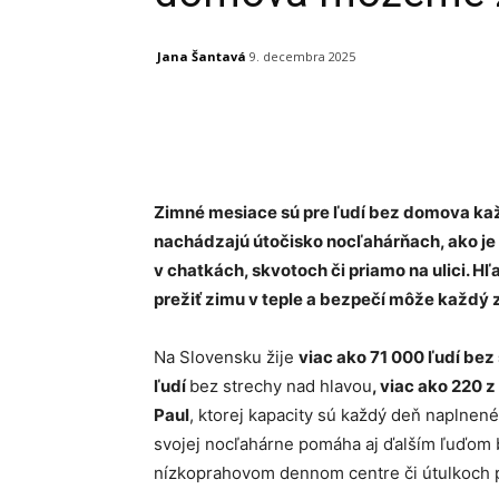
Jana Šantavá
9. decembra 2025
Facebook
X
Linkedin
Zimné mesiace sú pre ľudí bez domova ka
nachádzajú útočisko nocľahárňach, ako je N
v chatkách, skvotoch či priamo na ulici. H
prežiť zimu v teple a bezpečí môže každý z
Na Slovensku žije
viac ako 71 000 ľudí bez
ľudí
bez strechy nad hlavou
, viac ako 220 
Paul
, ktorej kapacity sú každý deň naplne
svojej nocľahárne pomáha aj ďalším ľuďom 
nízkoprahovom dennom centre či útulkoch 