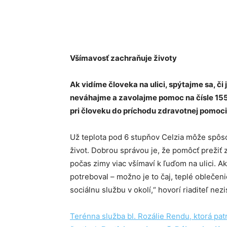
Všímavosť zachraňuje životy
Ak vidíme človeka na ulici, spýtajme sa, č
neváhajme a zavolajme pomoc na čísle 15
pri človeku do príchodu zdravotnej pomoci
Už teplota pod 6 stupňov Celzia môže spôs
život. Dobrou správou je, že pomôcť preži
počas zimy viac všímaví k ľuďom na ulici. 
potreboval – možno je to čaj, teplé obleče
sociálnu službu v okolí,“ hovorí riaditeľ ne
Terénna služba bl. Rozálie Rendu, ktorá pa