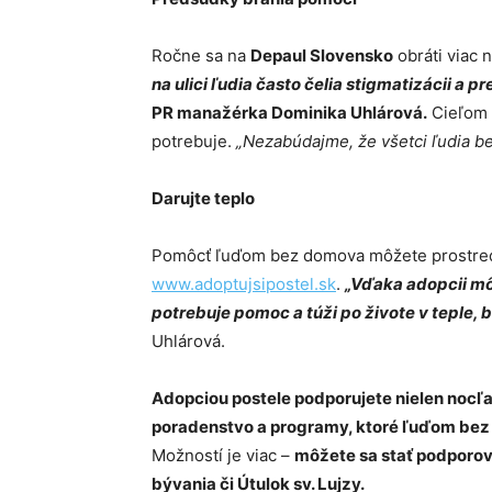
Ročne sa na
Depaul Slovensko
obráti viac 
na ulici ľudia často čelia stigmatizácii a 
PR manažérka Dominika Uhlárová.
Cieľom o
potrebuje.
„Nezabúdajme, že všetci ľudia b
Darujte teplo
Pomôcť ľuďom bez domova môžete prostr
www.adoptujsipostel.sk
.
„Vďaka adopcii m
potrebuje pomoc a túži po živote v teple, 
Uhlárová.
Adopciou postele podporujete nielen nocľah,
poradenstvo a programy, ktoré ľuďom bez
Možností je viac –
môžete sa stať podporov
bývania či Útulok sv. Lujzy.