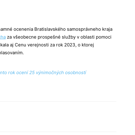
namné ocenenia Bratislavského samosprávneho kraja
cha
za všeobecne prospešné služby v oblasti pomoci
ala aj Cenu verejnosti za rok 2023, o ktorej
 hlasovaním.
ento rok ocení 25 výnimočných osobností
Tumblr