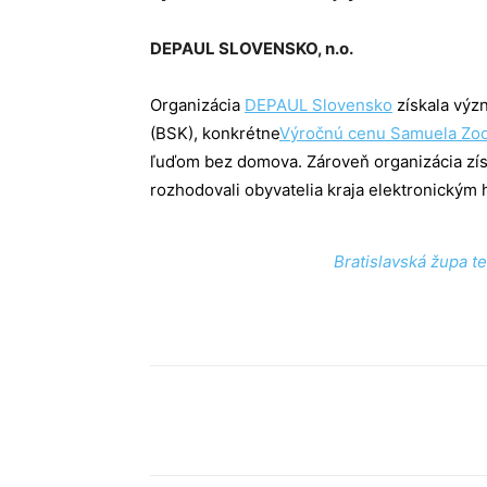
DEPAUL SLOVENSKO, n.o.
Organizácia
DEPAUL Slovensko
získala výz
(BSK), konkrétne
Výročnú cenu Samuela Zo
ľuďom bez domova. Zároveň organizácia získ
rozhodovali obyvatelia kraja elektronickým
Bratislavská župa t
Facebook
X
Linkedin