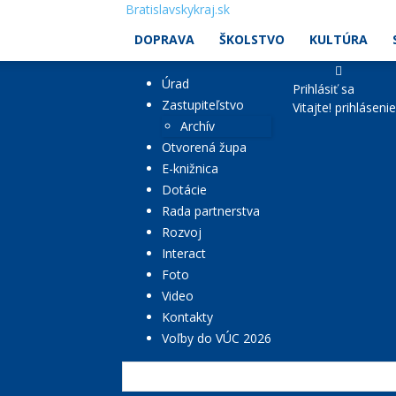
Bratislavskykraj.sk
DOPRAVA
ŠKOLSTVO
KULTÚRA
Úrad
Prihlásiť sa
Zastupiteľstvo
Vitajte! prihláseni
Archív
Otvorená župa
E-knižnica
Dotácie
Rada partnerstva
Rozvoj
Interact
Foto
Video
Kontakty
Voľby do VÚC 2026