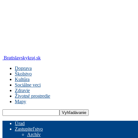
Bratislavskykraj.sk
Doprava
Školstvo
Kultúra
Sociálne veci
Zdravie
Životné prostredie
Mapy
Úrad
Zastupiteľstvo
Archív