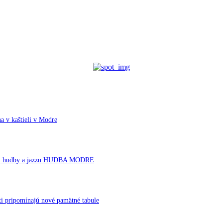
a v kaštieli v Modre
rnej hudby a jazzu HUDBA MODRE
ti pripomínajú nové pamätné tabule