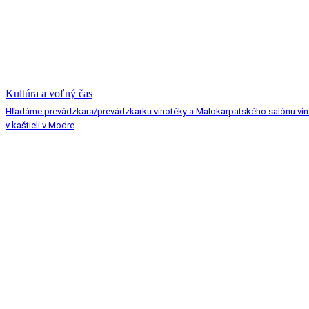
Kultúra a voľný čas
Hľadáme prevádzkara/prevádzkarku vínotéky a Malokarpatského salónu vín
v kaštieli v Modre