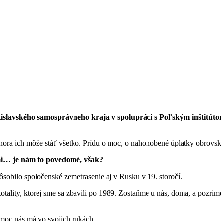
slavského samosprávneho kraja v spolupráci s Poľským inštitúto
zhora ich môže stáť všetko. Prídu o moc, o nahonobené úplatky obrovsk
ami… je nám to povedomé, však?
ôsobilo spoločenské zemetrasenie aj v Rusku v 19. storočí.
 totality, ktorej sme sa zbavili po 1989. Zostaňme u nás, doma, a pozrim
moc nás má vo svojich rukách.