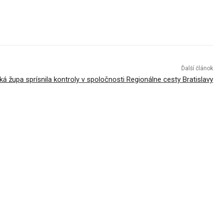
Ďalší článok
ká župa sprísnila kontroly v spoločnosti Regionálne cesty Bratislavy