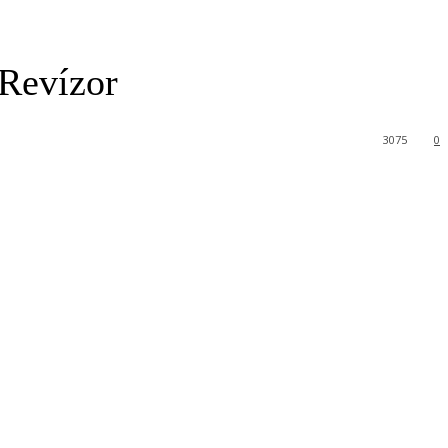
 Revízor
3075
0