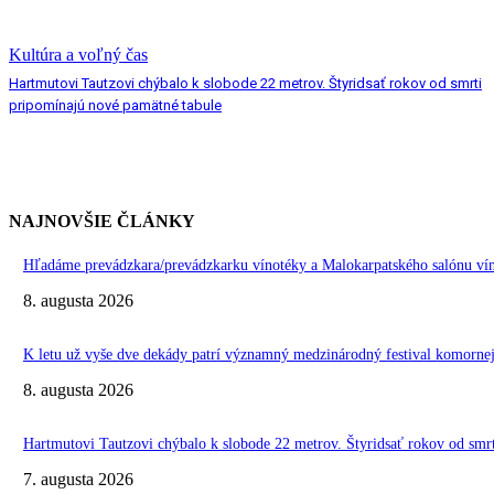
Kultúra a voľný čas
Hartmutovi Tautzovi chýbalo k slobode 22 metrov. Štyridsať rokov od smrti
pripomínajú nové pamätné tabule
NAJNOVŠIE ČLÁNKY
Hľadáme prevádzkara/prevádzkarku vínotéky a Malokarpatského salónu vín
8. augusta 2026
K letu už vyše dve dekády patrí významný medzinárodný festival komo
8. augusta 2026
Hartmutovi Tautzovi chýbalo k slobode 22 metrov. Štyridsať rokov od smr
7. augusta 2026