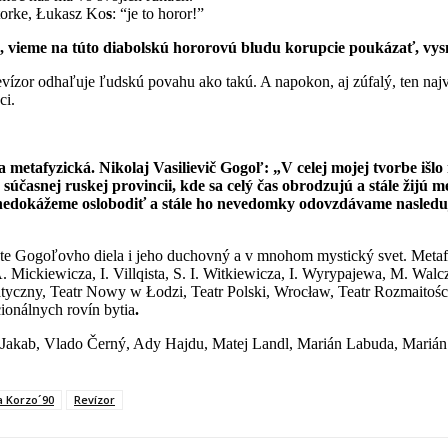
torke, Łukasz Ko
s
: “je to horor!”
, vieme na túto diabolskú hororovú bludu korupcie poukázať, vysmi
ízor odhaľuje ľudskú povahu ako takú. A napokon, aj zúfalý, ten najvy
ci.
ra metafyzická. Nikolaj Vasilievič Gogoľ: „V celej mojej tvorbe išlo
 súčasnej ruskej provincii, kde sa celý čas obrodzujú a stále žijú
 nedokážeme oslobodiť a stále ho nevedomky odovzdávame nasledu
te Gogoľovho diela i jeho duchovný a v mnohom mystický svet. Metafyzi
. Mickiewicza, I. Villqista, S. I. Witkiewicza, I. Wyrypajewa, M. Wa
zny, Teatr Nowy w Łodzi, Teatr Polski, Wrocław, Teatr Rozmaitości, 
ionálnych rovín bytia
.
Jakab, Vlado Černý, Ady Hajdu, Matej Landl, Marián Labuda, Marián 
a Korzo´90
Revízor