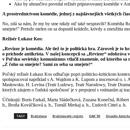
Ako by uhrančivo povedal režisér pripravovanej komédie v As
A prostredníctvom komédie, jednej z najslávnejších všetkých čias
No, zdá sa nám, že my by sme nikdy nič také nespravili? Komédia Rev
smejete!” Pretože nielen on sa dopustil krádeže, krivdy a zneužitia mo
Režisér
Łukasz Kos:
„Revizor je komédia. Ale tiež to je politická hra. Zároveň je to h
o príchode antikrista. V našej koncepcii sa „Revízor“ odohráva v
v Poľsku sovietsky komunizmus vtlačil znamenie, od ktorého sa
„Z čoho sa smejete? Sami zo seba sa smejete!“
Poľský režisér Łukasz Kos odhaľuje popri politicko-kritickom kontex
spolupracoval napríklad s A. Wajdom a K. Lupom a inscenoval o. i. A
Masłowsku. H. Levina (Teatr Ludowy, Teatr Narodowy, Teatr Dramatyc
ktorých záujem o ľudskú spoločnosť je v prepojení s vnímaním aj irac
Účinkujú: Boris Farkaš, Marta Sládečková, Zuzana Konečná, Róbert 
h., Broňa Kováčiková a. h., Tomáš Mrekaj a. h., Ľudovít Cittel a. h.
TAGY
Bratislava
Bratislavský región
DAK´90
Divadlo Astork