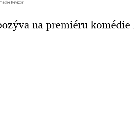
omédie Revízor
pozýva na premiéru komédie