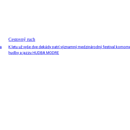
Cestovný ruch
a
K letu už vyše dve dekády patrí významný medzinárodný festival komorn
hudby a jazzu HUDBA MODRE