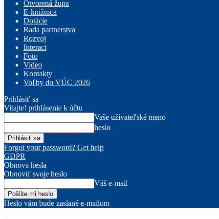
Otvorená župa
E-knižnica
Dotácie
Rada partnerstva
Rozvoj
Interact
Foto
Video
Kontakty
Voľby do VÚC 2026
Prihlásiť sa
Vitajte! prihlásenie k účtu
Vaše užívateľské meno
heslo
Forgot your password? Get help
GDPR
Obnova hesla
Obnoviť svoje heslo
Váš e-mail
Heslo vám bude zaslané e-mailom