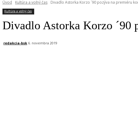
Úvod
Kultúra a voľný čas
Divadlo Astorka Korzo ´90 pozýva na premiéru k
Kultúra a voľný čas
Divadlo Astorka Korzo ´90 
redakcia-bsk
6. novembra 2019
Facebook
X
Linkedin
Tumblr