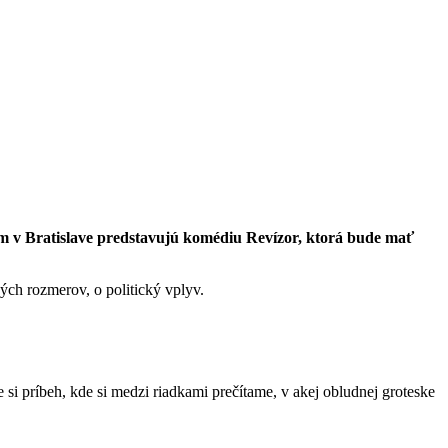
m v Bratislave predstavujú komédiu Revízor, ktorá bude mať
ých rozmerov, o politický vplyv.
e si príbeh, kde si medzi riadkami prečítame, v akej obludnej groteske