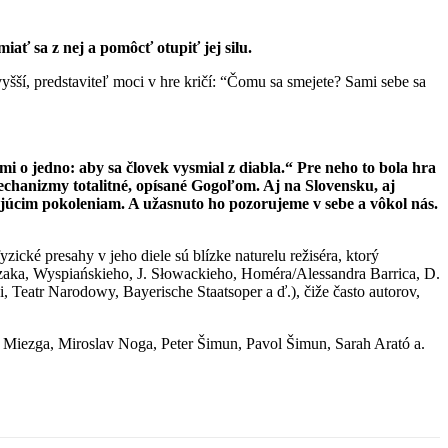
ať sa z nej a pomôcť otupiť jej silu.
šší, predstaviteľ moci v hre kričí: “Čomu sa smejete? Sami sebe sa
 mi o jedno: aby sa človek vysmial z diabla.“ Pre neho to bola hra
 mechanizmy totalitné, opísané Gogoľom. Aj na Slovensku, aj
júcim pokoleniam. A užasnuto ho pozorujeme v sebe a vôkol nás.
cké presahy v jeho diele sú blízke naturelu režiséra, ktorý
lczaka, Wyspiańskieho, J. Słowackieho, Homéra/Alessandra Barrica, D.
Teatr Narodowy, Bayerische Staatsoper a ď.), čiže často autorov,
Miezga, Miroslav Noga, Peter Šimun, Pavol Šimun, Sarah Arató a.