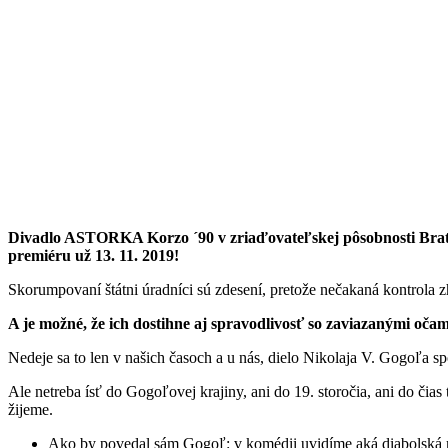
Divadlo ASTORKA Korzo ´90 v zriaďovateľskej pôsobnosti Brati
premiéru už 13. 11. 2019!
Skorumpovaní štátni úradníci sú zdesení, pretože nečakaná kontrola 
A je možné, že ich dostihne aj spravodlivosť so zaviazanými oč
Nedeje sa to len v našich časoch a u nás, dielo Nikolaja V. Gogoľa sp
Ale netreba ísť do Gogoľovej krajiny, ani do 19. storočia, ani do čias
žijeme.
Ako by povedal sám Gogoľ: v komédii uvidíme aká diabolská 