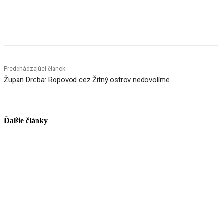
Facebook
X
Linkedin
Tumblr
Predchádzajúci článok
Župan Droba: Ropovod cez Žitný ostrov nedovolíme
Ďalšie články