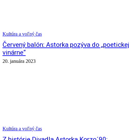
Kultúra a voľný čas
Červený balón: Astorka pozýva do „poetickej
vinárne“
20. januára 2023
Kultúra a voľný čas
Z histórie Divadla Astorka Korzo´90: