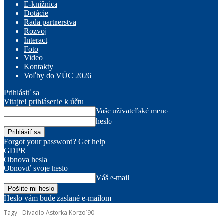
E-knižnica
Dotácie
Rada partnerstva
Rozvoj
Interact
Foto
Video
Kontakty
Voľby do VÚC 2026
Prihlásiť sa
Vitajte! prihlásenie k účtu
Vaše užívateľské meno
heslo
Forgot your password? Get help
GDPR
Obnova hesla
Obnoviť svoje heslo
Váš e-mail
Heslo vám bude zaslané e-mailom
Tagy
Divadlo Astorka Korzo´90