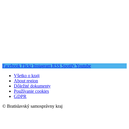
Facebook
Flickr
Instagram
RSS
Spotify
Youtube
Všetko o kraji
About region
Dôležité dokumenty
Používanie cookies
GDPR
© Bratislavský samosprávny kraj