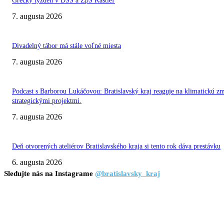
Grécky týždeň v DSS a ZpS Kaštieľ
7. augusta 2026
Divadelný tábor má stále voľné miesta
7. augusta 2026
Podcast s Barborou Lukáčovou: Bratislavský kraj reaguje na klimatickú z
strategickými projektmi.
7. augusta 2026
Deň otvorených ateliérov Bratislavského kraja si tento rok dáva prestávku
6. augusta 2026
Sledujte nás na Instagrame
@bratislavsky_kraj