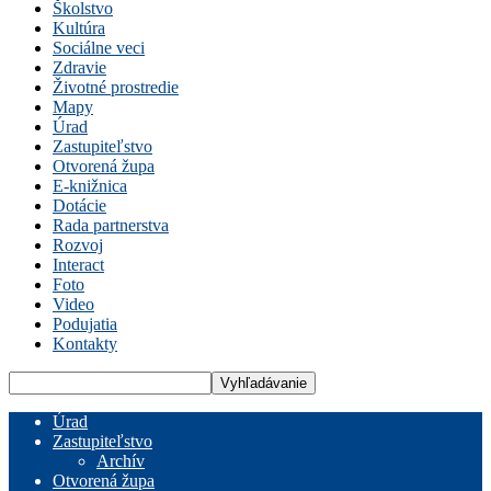
Školstvo
Kultúra
Sociálne veci
Zdravie
Životné prostredie
Mapy
Úrad
Zastupiteľstvo
Otvorená župa
E-knižnica
Dotácie
Rada partnerstva
Rozvoj
Interact
Foto
Video
Podujatia
Kontakty
Úrad
Zastupiteľstvo
Archív
Otvorená župa