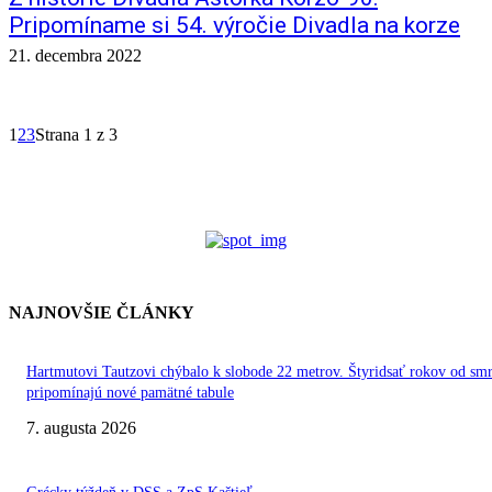
Pripomíname si 54. výročie Divadla na korze
21. decembra 2022
1
2
3
Strana 1 z 3
NAJNOVŠIE ČLÁNKY
Hartmutovi Tautzovi chýbalo k slobode 22 metrov. Štyridsať rokov od smr
pripomínajú nové pamätné tabule
7. augusta 2026