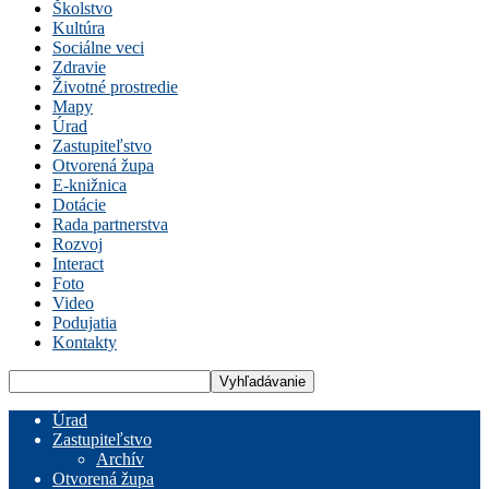
Školstvo
Kultúra
Sociálne veci
Zdravie
Životné prostredie
Mapy
Úrad
Zastupiteľstvo
Otvorená župa
E-knižnica
Dotácie
Rada partnerstva
Rozvoj
Interact
Foto
Video
Podujatia
Kontakty
Úrad
Zastupiteľstvo
Archív
Otvorená župa