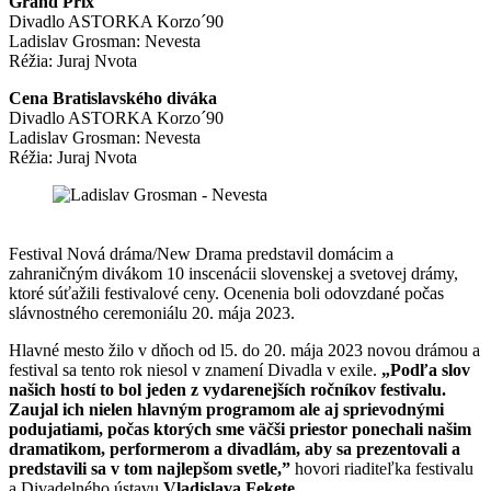
Grand Prix
Divadlo ASTORKA Korzo´90
Ladislav Grosman: Nevesta
Réžia: Juraj Nvota
Cena Bratislavského diváka
Divadlo ASTORKA Korzo´90
Ladislav Grosman: Nevesta
Réžia: Juraj Nvota
Festival Nová dráma/New Drama predstavil domácim a
zahraničným divákom 10 inscenácii slovenskej a svetovej drámy,
ktoré súťažili festivalové ceny. Ocenenia boli odovzdané počas
slávnostného ceremoniálu 20. mája 2023.
Hlavné mesto žilo v dňoch od l5. do 20. mája 2023 novou drámou a
festival sa tento rok niesol v znamení Divadla v exile.
„Podľa slov
našich hostí to bol jeden z vydarenejších ročníkov festivalu.
Zaujal ich nielen hlavným programom ale aj sprievodnými
podujatiami, počas ktorých sme väčši priestor ponechali našim
dramatikom, performerom a divadlám, aby sa prezentovali a
predstavili sa v tom najlepšom svetle,”
hovori riaditeľka festivalu
a Divadelného ústavu
Vladislava Fekete
.