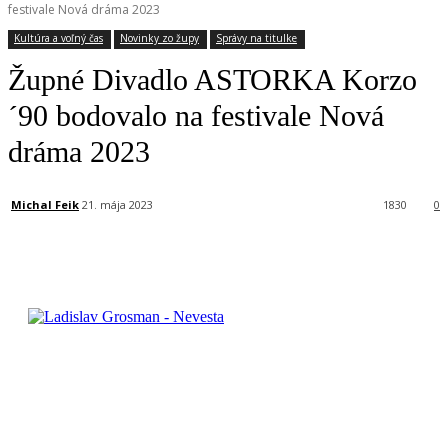
festivale Nová dráma 2023
Kultúra a voľný čas
Novinky zo župy
Správy na titulke
Župné Divadlo ASTORKA Korzo
´90 bodovalo na festivale Nová
dráma 2023
Michal Feik
21. mája 2023
1830
0
Facebook
X
Linkedin
Tumblr