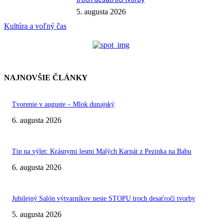
5. augusta 2026
Kultúra a voľný čas
NAJNOVŠIE ČLÁNKY
Tvorenie v auguste – Mlok dunajský
6. augusta 2026
Tip na výlet: Krásnymi lesmi Malých Karpát z Pezinka na Babu
6. augusta 2026
Jubilejný Salón výtvarníkov nesie STOPU troch desaťročí tvorby
5. augusta 2026