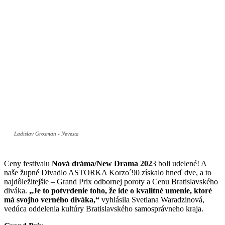
Ladislav Grosman - Nevesta
Ceny festivalu
Nová dráma/New Drama 202
3 boli udelené! A
naše župné Divadlo ASTORKA Korzo´90 získalo hneď dve, a to
najdôležitejšie – Grand Prix odbornej poroty a Cenu Bratislavského
diváka.
„Je to potvrdenie toho, že ide o kvalitné umenie, ktoré
má svojho verného diváka,“
vyhlásila Svetlana Waradzinová,
vedúca oddelenia kultúry Bratislavského samosprávneho kraja.