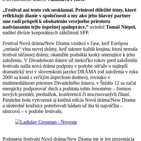
„Festival ani tento rok nesklamal. Priniesol dôležité témy, ktoré
reflektujú dianie v spoločnosti a my ako jeho hlavný partner
sme radi prispeli k obohateniu verejného priestoru
nadviazaním tejto úspešnej spolupráce,”
uviedol
Tomáš Niepel,
naditel divízie korporátnych záležitostí SPP.
Festival Nová dráma/New Drama vznikol v čase, keď Európou
„otriasla“ vlna novej drámy, keď takmer každá krajina, ktorá nemala
festival súčasnej drámy, okamžite podnikla kroky smerujúce k jeho
založeniu. V Divadelnom ústave už niekoľko rokov pred založením
festivalu našla nová dráma podporu v podobe súťaže o najlepší
dramatický text v slovenskom jazyku DRÁMA (od založenia v roku
2000 sa koná s veľkým úspechom dodnes), rovnako v
multimediálnom priestore Divadelného ústavu, v Štúdiu 12 sa začal
energicky podporovať duch a podstata tohto fenoménu – formou
nových premiér, prednášok, konferencií či inscenovaných čítaní.
Paralelne bola vytvorená aj knižná edícia Nová dráma/New Drama
a sústredné kružnice potrebovali hádam už iba tú najväčšiu –
rámcovú – v podobe festivalu.
Podstatou festivalu Nová dráma/New Drama nie je len prezentácia