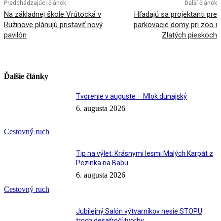
Predchádzajúci článok
Ďalší článok
Na základnej škole Vrútocká v
Hľadajú sa projektanti pre
Ružinove plánujú pristaviť nový
parkovacie domy pri zoo i
pavilón
Zlatých pieskoch
Ďalšie články
Tvorenie v auguste – Mlok dunajský
6. augusta 2026
Cestovný ruch
Tip na výlet: Krásnymi lesmi Malých Karpát z
Pezinka na Babu
6. augusta 2026
Cestovný ruch
Jubilejný Salón výtvarníkov nesie STOPU
troch desaťročí tvorby