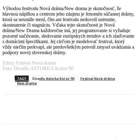
Výhodou festivalu Nová dráma/New drama je skutočnosť, že
hlavnou náplňou a centrom jeho záujmu je fenomén súčasnej drámy,
ktorá sa neustále mení, čím ani festivalu nedovolí ustrnutie,
skostnatenie či stagnáciu. Vďaka tejto skutočnosti je Nová
dráma/New Drama každoročne iná, jej programovanie si vyžaduje
pozorné načúvanie, sledovanie európskych trendov a ich zlaďovanie
s domácimi špecifikami. Jej cieľom je modelovať festival, ktorý
vždy niečím prekvapí, ale predovšetkým potvrdí zmysel uvádzania a
podpory novej slovenskej drámy.
Zdroj: Festival Nová drama
Foto: Divadlo ASTORKA Korzo´90
TAGY
Divadlo Astorka Korzo´90
Festival Nová dráma
New drama
Facebook
X
Linkedin
Tumblr