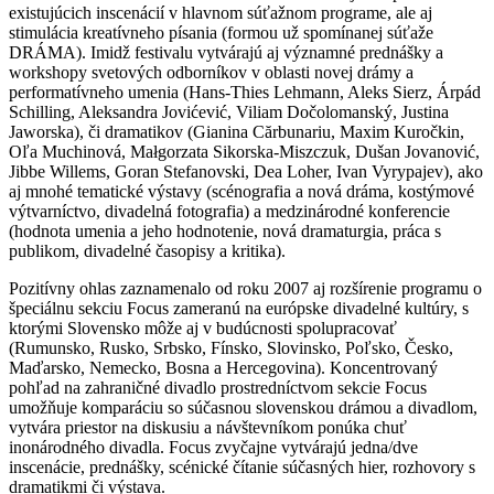
existujúcich inscenácií v hlavnom súťažnom programe, ale aj
stimulácia kreatívneho písania (formou už spomínanej súťaže
DRÁMA). Imidž festivalu vytvárajú aj významné prednášky a
workshopy svetových odborníkov v oblasti novej drámy a
performatívneho umenia (Hans-Thies Lehmann, Aleks Sierz, Árpád
Schilling, Aleksandra Jovićević, Viliam Dočolomanský, Justina
Jaworska), či dramatikov (Gianina Cărbunariu, Maxim Kuročkin,
Oľa Muchinová, Małgorzata Sikorska-Miszczuk, Dušan Jovanović,
Jibbe Willems, Goran Stefanovski, Dea Loher, Ivan Vyrypajev), ako
aj mnohé tematické výstavy (scénografia a nová dráma, kostýmové
výtvarníctvo, divadelná fotografia) a medzinárodné konferencie
(hodnota umenia a jeho hodnotenie, nová dramaturgia, práca s
publikom, divadelné časopisy a kritika).
Pozitívny ohlas zaznamenalo od roku 2007 aj rozšírenie programu o
špeciálnu sekciu Focus zameranú na európske divadelné kultúry, s
ktorými Slovensko môže aj v budúcnosti spolupracovať
(Rumunsko, Rusko, Srbsko, Fínsko, Slovinsko, Poľsko, Česko,
Maďarsko, Nemecko, Bosna a Hercegovina). Koncentrovaný
pohľad na zahraničné divadlo prostredníctvom sekcie Focus
umožňuje komparáciu so súčasnou slovenskou drámou a divadlom,
vytvára priestor na diskusiu a návštevníkom ponúka chuť
inonárodného divadla. Focus zvyčajne vytvárajú jedna/dve
inscenácie, prednášky, scénické čítanie súčasných hier, rozhovory s
dramatikmi či výstava.