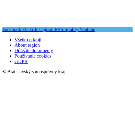
Facebook
Flickr
Instagram
RSS
Spotify
Youtube
Všetko o kraji
About region
Dôležité dokumenty
Používanie cookies
GDPR
© Bratislavský samosprávny kraj