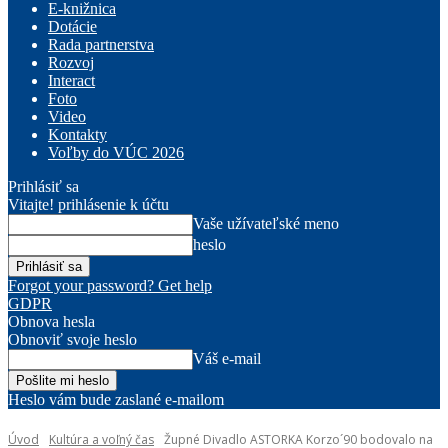
E-knižnica
Dotácie
Rada partnerstva
Rozvoj
Interact
Foto
Video
Kontakty
Voľby do VÚC 2026
Prihlásiť sa
Vitajte! prihlásenie k účtu
Vaše užívateľské meno
heslo
Forgot your password? Get help
GDPR
Obnova hesla
Obnoviť svoje heslo
Váš e-mail
Heslo vám bude zaslané e-mailom
Úvod
Kultúra a voľný čas
Župné Divadlo ASTORKA Korzo´90 bodovalo na