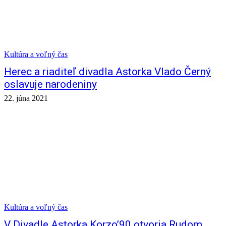
Kultúra a voľný čas
Herec a riaditeľ divadla Astorka Vlado Černý
oslavuje narodeniny
22. júna 2021
Kultúra a voľný čas
V Divadle Astorka Korzo’90 otvoria Rudom,