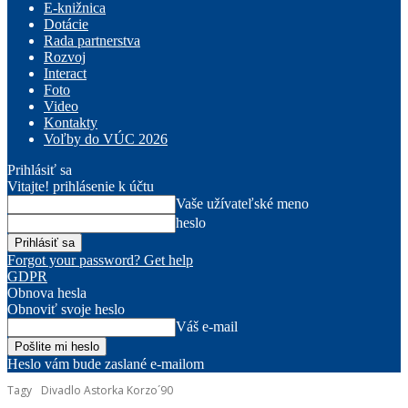
E-knižnica
Dotácie
Rada partnerstva
Rozvoj
Interact
Foto
Video
Kontakty
Voľby do VÚC 2026
Prihlásiť sa
Vitajte! prihlásenie k účtu
Vaše užívateľské meno
heslo
Forgot your password? Get help
GDPR
Obnova hesla
Obnoviť svoje heslo
Váš e-mail
Heslo vám bude zaslané e-mailom
Tagy
Divadlo Astorka Korzo´90