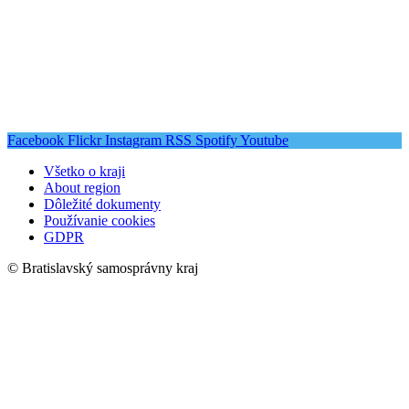
Facebook
Flickr
Instagram
RSS
Spotify
Youtube
Všetko o kraji
About region
Dôležité dokumenty
Používanie cookies
GDPR
© Bratislavský samosprávny kraj