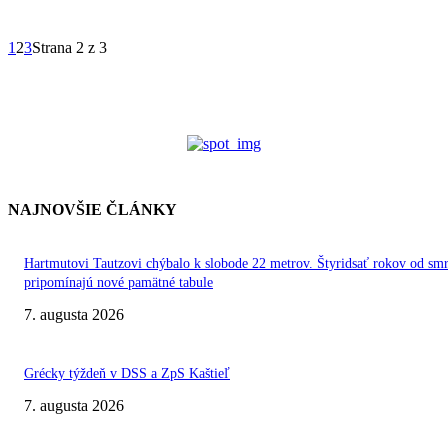
1
2
3
Strana 2 z 3
NAJNOVŠIE ČLÁNKY
Hartmutovi Tautzovi chýbalo k slobode 22 metrov. Štyridsať rokov od smr
pripomínajú nové pamätné tabule
7. augusta 2026
Grécky týždeň v DSS a ZpS Kaštieľ
7. augusta 2026