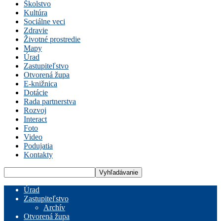
Školstvo
Kultúra
Sociálne veci
Zdravie
Životné prostredie
Mapy
Úrad
Zastupiteľstvo
Otvorená župa
E-knižnica
Dotácie
Rada partnerstva
Rozvoj
Interact
Foto
Video
Podujatia
Kontakty
Úrad
Zastupiteľstvo
Archív
Otvorená župa