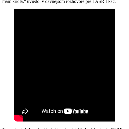
mám krídla,“ uviedol v dávnejšom rozhovore pre TASR Tkáč.