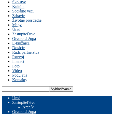
Školstvo
Kultúra
Sociálne veci
Zdravie
Životné prostredie
Mapy
Úrad
Zastupiteľstvo
Otvorená župa
E-knižnica
Dotácie
Rada partnerstva
Rozvoj
Interact
Foto
Video
Podujatia
Kontakty
Úrad
Zastupiteľstvo
Archív
Otvorená župa