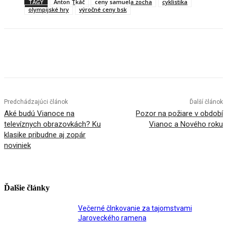
TAGY
Anton Tkáč
ceny samuela zocha
cyklistika
olympijské hry
výročné ceny bsk
Facebook
X
Linkedin
Tumblr
Predchádzajúci článok
Ďalší článok
Aké budú Vianoce na
Pozor na požiare v období
televíznych obrazovkách? Ku
Vianoc a Nového roku
klasike pribudne aj zopár
noviniek
Ďalšie články
Večerné člnkovanie za tajomstvami
Jaroveckého ramena