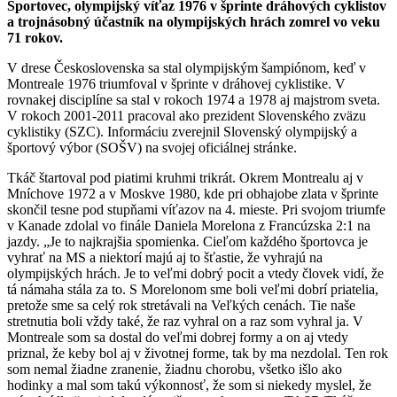
Športovec, olympijský víťaz 1976 v šprinte dráhových cyklistov
a trojnásobný účastník na olympijských hrách zomrel vo veku
71 rokov.
V drese Československa sa stal olympijským šampiónom, keď v
Montreale 1976 triumfoval v šprinte v dráhovej cyklistike. V
rovnakej disciplíne sa stal v rokoch 1974 a 1978 aj majstrom sveta.
V rokoch 2001-2011 pracoval ako prezident Slovenského zväzu
cyklistiky (SZC). Informáciu zverejnil Slovenský olympijský a
športový výbor (SOŠV) na svojej oficiálnej stránke.
Tkáč štartoval pod piatimi kruhmi trikrát. Okrem Montrealu aj v
Mníchove 1972 a v Moskve 1980, kde pri obhajobe zlata v šprinte
skončil tesne pod stupňami víťazov na 4. mieste. Pri svojom triumfe
v Kanade zdolal vo finále Daniela Morelona z Francúzska 2:1 na
jazdy. „Je to najkrajšia spomienka. Cieľom každého športovca je
vyhrať na MS a niektorí majú aj to šťastie, že vyhrajú na
olympijských hrách. Je to veľmi dobrý pocit a vtedy človek vidí, že
tá námaha stála za to. S Morelonom sme boli veľmi dobrí priatelia,
pretože sme sa celý rok stretávali na Veľkých cenách. Tie naše
stretnutia boli vždy také, že raz vyhral on a raz som vyhral ja. V
Montreale som sa dostal do veľmi dobrej formy a on aj vtedy
priznal, že keby bol aj v životnej forme, tak by ma nezdolal. Ten rok
som nemal žiadne zranenie, žiadnu chorobu, všetko išlo ako
hodinky a mal som takú výkonnosť, že som si niekedy myslel, že