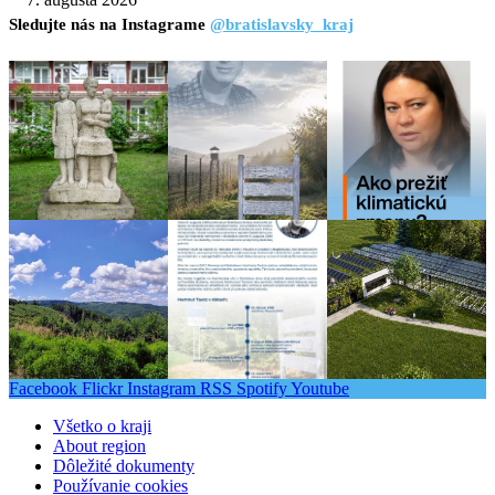
Sledujte nás na Instagrame
@bratislavsky_kraj
Facebook
Flickr
Instagram
RSS
Spotify
Youtube
Všetko o kraji
About region
Dôležité dokumenty
Používanie cookies