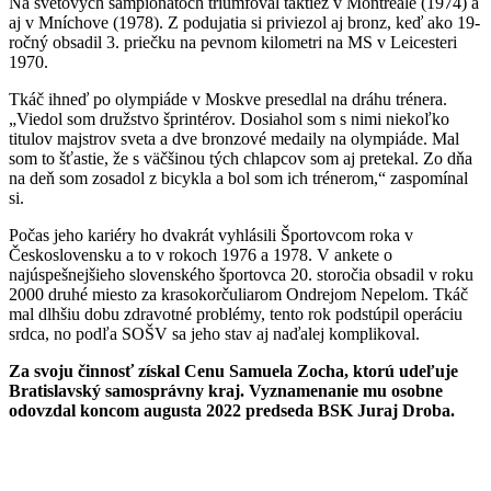
Na svetových šampionátoch triumfoval taktiež v Montreale (1974) a
aj v Mníchove (1978). Z podujatia si priviezol aj bronz, keď ako 19-
ročný obsadil 3. priečku na pevnom kilometri na MS v Leicesteri
1970.
Tkáč ihneď po olympiáde v Moskve presedlal na dráhu trénera.
„Viedol som družstvo šprintérov. Dosiahol som s nimi niekoľko
titulov majstrov sveta a dve bronzové medaily na olympiáde. Mal
som to šťastie, že s väčšinou tých chlapcov som aj pretekal. Zo dňa
na deň som zosadol z bicykla a bol som ich trénerom,“ zaspomínal
si.
Počas jeho kariéry ho dvakrát vyhlásili Športovcom roka v
Československu a to v rokoch 1976 a 1978. V ankete o
najúspešnejšieho slovenského športovca 20. storočia obsadil v roku
2000 druhé miesto za krasokorčuliarom Ondrejom Nepelom. Tkáč
mal dlhšiu dobu zdravotné problémy, tento rok podstúpil operáciu
srdca, no podľa SOŠV sa jeho stav aj naďalej komplikoval.
Za svoju činnosť získal Cenu Samuela Zocha, ktorú udeľuje
Bratislavský samosprávny kraj. Vyznamenanie mu osobne
odovzdal koncom augusta 2022 predseda BSK Juraj Droba.