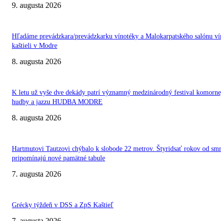
9. augusta 2026
Hľadáme prevádzkara/prevádzkarku vínotéky a Malokarpatského salónu ví
kaštieli v Modre
8. augusta 2026
K letu už vyše dve dekády patrí významný medzinárodný festival komorne
hudby a jazzu HUDBA MODRE
8. augusta 2026
Hartmutovi Tautzovi chýbalo k slobode 22 metrov. Štyridsať rokov od smr
pripomínajú nové pamätné tabule
7. augusta 2026
Grécky týždeň v DSS a ZpS Kaštieľ
7. augusta 2026