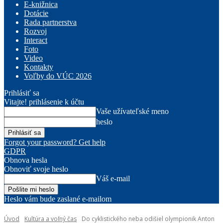
E-knižnica
Dotácie
Rada partnerstva
Rozvoj
Interact
Foto
Video
Kontakty
Voľby do VÚC 2026
Prihlásiť sa
Vitajte! prihlásenie k účtu
Vaše užívateľské meno
heslo
Forgot your password? Get help
GDPR
Obnova hesla
Obnoviť svoje heslo
Váš e-mail
Heslo vám bude zaslané e-mailom
Úvod
Kultúra a voľný čas
Do cyklistického neba odišiel olympionik Anton