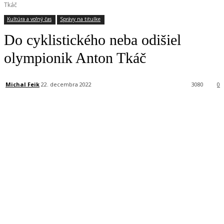
Tkáč
Kultúra a voľný čas
Správy na titulke
Do cyklistického neba odišiel
olympionik Anton Tkáč
Michal Feik
22. decembra 2022
3080
0
Facebook
X
Linkedin
Tumblr