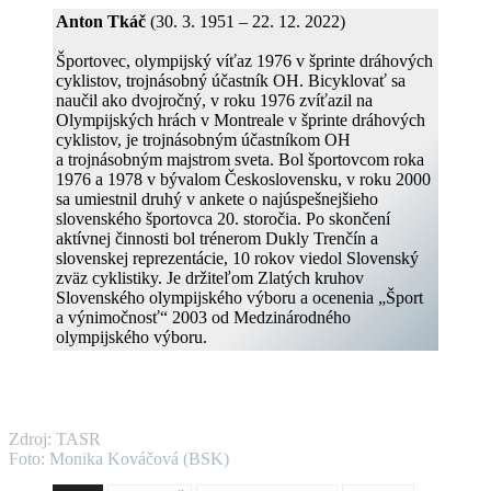
Anton Tkáč
(30. 3. 1951 – 22. 12. 2022)
Športovec, olympijský víťaz 1976 v šprinte dráhových
cyklistov, trojnásobný účastník OH. Bicyklovať sa
naučil ako dvojročný, v roku 1976 zvíťazil na
Olympijských hrách v Montreale v šprinte dráhových
cyklistov, je trojnásobným účastníkom OH
a trojnásobným majstrom sveta. Bol športovcom roka
1976 a 1978 v bývalom Československu, v roku 2000
sa umiestnil druhý v ankete o najúspešnejšieho
slovenského športovca 20. storočia. Po skončení
aktívnej činnosti bol trénerom Dukly Trenčín a
slovenskej reprezentácie, 10 rokov viedol Slovenský
zväz cyklistiky. Je držiteľom Zlatých kruhov
Slovenského olympijského výboru a ocenenia „Šport
a výnimočnosť“ 2003 od Medzinárodného
olympijského výboru.
Zdroj: TASR
Foto: Monika Kováčová (BSK)