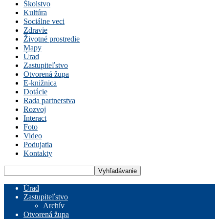
Školstvo
Kultúra
Sociálne veci
Zdravie
Životné prostredie
Mapy
Úrad
Zastupiteľstvo
Otvorená župa
E-knižnica
Dotácie
Rada partnerstva
Rozvoj
Interact
Foto
Video
Podujatia
Kontakty
Úrad
Zastupiteľstvo
Archív
Otvorená župa