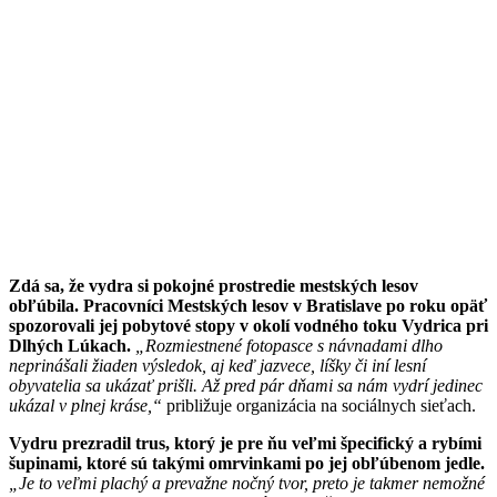
Zdá sa, že vydra si pokojné prostredie mestských lesov
obľúbila. Pracovníci Mestských lesov v Bratislave po roku opäť
spozorovali jej pobytové stopy v okolí vodného toku Vydrica pri
Dlhých Lúkach.
„Rozmiestnené fotopasce s návnadami dlho
neprinášali žiaden výsledok, aj keď jazvece, líšky či iní lesní
obyvatelia sa ukázať prišli. Až pred pár dňami sa nám vydrí jedinec
ukázal v plnej kráse,“
približuje organizácia na sociálnych sieťach.
Vydru prezradil trus, ktorý je pre ňu veľmi špecifický a rybími
šupinami, ktoré sú takými omrvinkami po jej obľúbenom jedle.
„Je to veľmi plachý a prevažne nočný tvor, preto je takmer nemožné