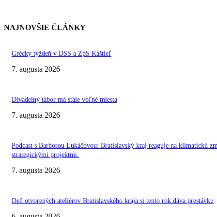
NAJNOVŠIE ČLÁNKY
Grécky týždeň v DSS a ZpS Kaštieľ
7. augusta 2026
Divadelný tábor má stále voľné miesta
7. augusta 2026
Podcast s Barborou Lukáčovou: Bratislavský kraj reaguje na klimatickú z
strategickými projektmi.
7. augusta 2026
Deň otvorených ateliérov Bratislavského kraja si tento rok dáva prestávku
6. augusta 2026