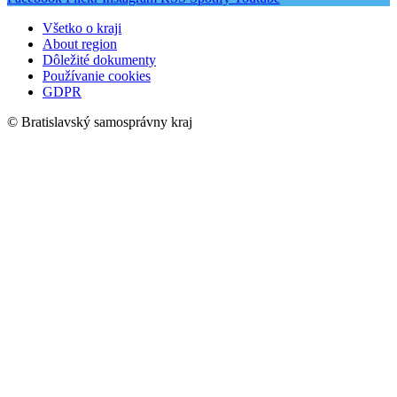
Všetko o kraji
About region
Dôležité dokumenty
Používanie cookies
GDPR
© Bratislavský samosprávny kraj