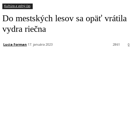
Kultúra a voľný čas
Do mestských lesov sa opäť vrátila
vydra riečna
Lucia Forman
17. januára 2023
2861
0
Facebook
X
Linkedin
Tumblr