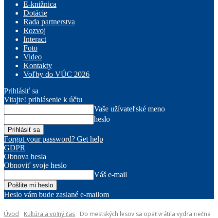
E-knižnica
Dotácie
Rada partnerstva
Rozvoj
Interact
Foto
Video
Kontakty
Voľby do VÚC 2026
Prihlásiť sa
Vitajte! prihlásenie k účtu
Vaše užívateľské meno
heslo
Forgot your password? Get help
GDPR
Obnova hesla
Obnoviť svoje heslo
Váš e-mail
Heslo vám bude zaslané e-mailom
Úvod
Kultúra a voľný čas
Do mestských lesov sa opäť vrátila vydra riečna