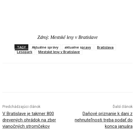
Zdroj: Mestské lesy v Bratislave
TAGY
Aktuálne správy
aktualne spravy
Bratislava
Lesopark
Mestské lesy v Bratislave
Facebook
X
Linkedin
Tumblr
Predchádzajúci článok
Ďalší článok
V Bratislave je takmer 800
Daňové priznanie k dani z
drevených ohrádok na zber
nehnuteľnosti treba podať do
vianočných stromčekov
konca januára