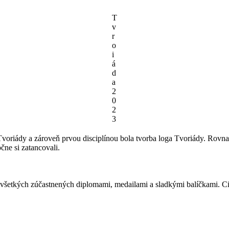
T
v
r
o
i
á
d
a
2
0
2
3
Tvoriády a zároveň prvou disciplínou bola tvorba loga Tvoriády. Rovnako
čne si zatancovali.
všetkých zúčastnených diplomami, medailami a sladkými balíčkami. Cie