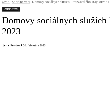
Úvod
Sociálne veci
Domovy sociálnych služieb Bratislavského kraja otvorili
Sociálne veci
Domovy sociálnych služieb B
2023
Jana Šantavá
20. februára 2023
Facebook
X
Linkedin
Tumblr