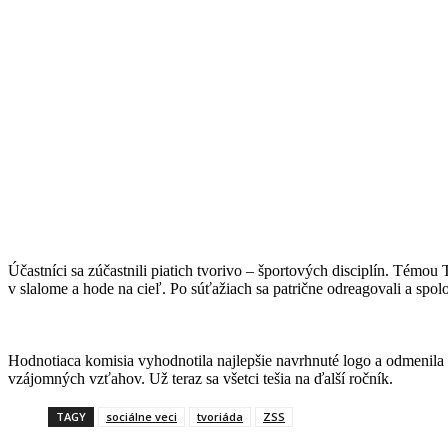
Účastníci sa zúčastnili piatich tvorivo – športových disciplín. Témou 
v slalome a hode na cieľ. Po súťažiach sa patrične odreagovali a spolo
Hodnotiaca komisia vyhodnotila najlepšie navrhnuté logo a odmenila 
vzájomných vzťahov. Už teraz sa všetci tešia na ďalší ročník.
TAGY
sociálne veci
tvoriáda
ZSS