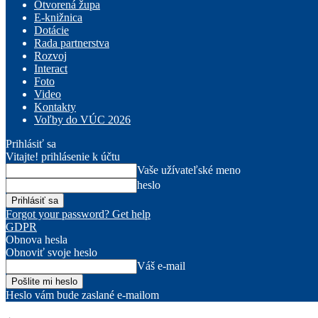
Otvorená župa
E-knižnica
Dotácie
Rada partnerstva
Rozvoj
Interact
Foto
Video
Kontakty
Voľby do VÚC 2026
Prihlásiť sa
Vitajte! prihlásenie k účtu
Vaše užívateľské meno
heslo
Forgot your password? Get help
GDPR
Obnova hesla
Obnoviť svoje heslo
Váš e-mail
Heslo vám bude zaslané e-mailom