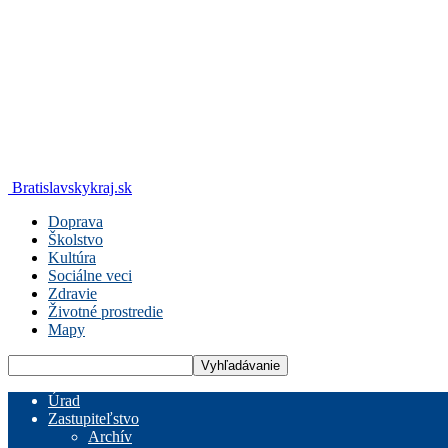
Bratislavskykraj.sk
Doprava
Školstvo
Kultúra
Sociálne veci
Zdravie
Životné prostredie
Mapy
Úrad
Zastupiteľstvo
Archív