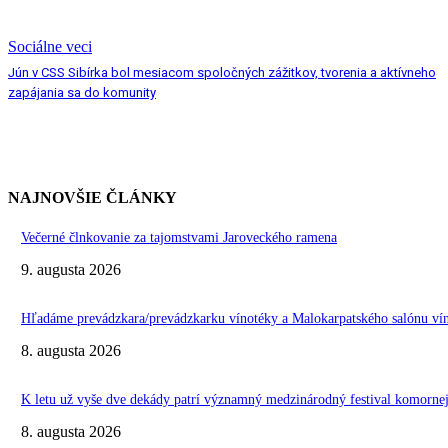
Sociálne veci
Jún v CSS Sibírka bol mesiacom spoločných zážitkov, tvorenia a aktívneho
zapájania sa do komunity
NAJNOVŠIE ČLÁNKY
Večerné člnkovanie za tajomstvami Jaroveckého ramena
9. augusta 2026
Hľadáme prevádzkara/prevádzkarku vínotéky a Malokarpatského salónu vín
8. augusta 2026
K letu už vyše dve dekády patrí významný medzinárodný festival komo
8. augusta 2026