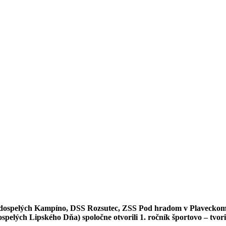
re dospelých Kampíno, DSS Rozsutec, ZSS Pod hradom v Plaveckom
ospelých Lipského Dňa) spoločne otvorili 1. ročník športovo – tv