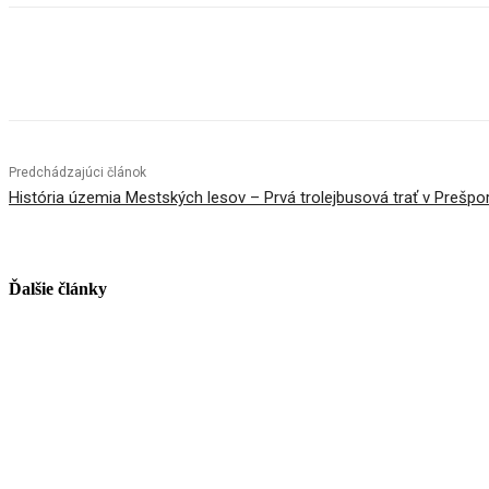
Facebook
X
Linkedin
Tumblr
Predchádzajúci článok
História územia Mestských lesov – Prvá trolejbusová trať v Prešpo
Ďalšie články