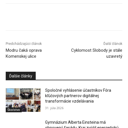
Facebook
X
Linkedin
Tumblr
Predchádzajúci článok
Ďalší článok
Modru čaká oprava
Cyklomost Slobody je stále
Komenskej ulice
uzavretý
Ďalšie články
Spoločné vyhlásenie účastníkov Fóra
kľúčových partnerov digitálnej
transformácie vzdelávania
31. júla 2026
Školstvo
Gymnázium Alberta Einsteina má
obnovenú fasádu. Kraj zvýšil energetickú