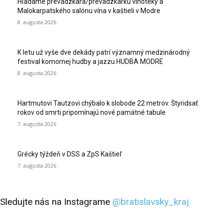
Hľadáme prevádzkara/prevádzkarku vínotéky a
Malokarpatského salónu vína v kaštieli v Modre
8. augusta 2026
K letu už vyše dve dekády patrí významný medzinárodný
festival komornej hudby a jazzu HUDBA MODRE
8. augusta 2026
Hartmutovi Tautzovi chýbalo k slobode 22 metrov. Štyridsať
rokov od smrti pripomínajú nové pamätné tabule
7. augusta 2026
Grécky týždeň v DSS a ZpS Kaštieľ
7. augusta 2026
Sledujte nás na Instagrame
@bratislavsky_kraj