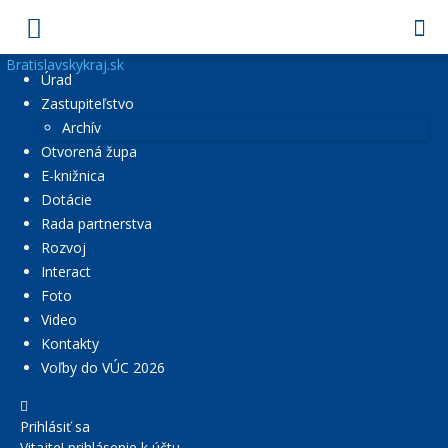
Bratislavskykraj.sk
Úrad
Zastupiteľstvo
Archív
Otvorená župa
E-knižnica
Dotácie
Rada partnerstva
Rozvoj
Interact
Foto
Video
Kontakty
Voľby do VÚC 2026
Prihlásiť sa
Vitajte! prihlásenie k účtu