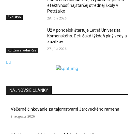
efektívnosť najstaršej strednej školy v
Petržalke
Školstvo
28. júla 2026
Už v pondelok štartuje Letná Univerzita
Komenského. Deti čaká týždeň plný vedy a
zážitkov
27. júla 2026
Kultúra a voľný čas
NAJNOVŠIE ČLÁNKY
Večerné člnkovanie za tajomstvami Jaroveckého ramena
9. augusta 2026