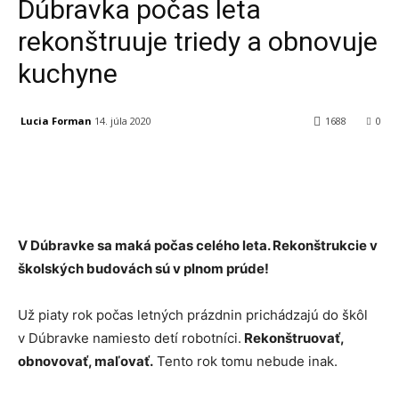
Dúbravka počas leta
rekonštruuje triedy a obnovuje
kuchyne
Lucia Forman
14. júla 2020
1688
0
Facebook
X
Linkedin
Tumblr
V Dúbravke sa maká počas celého leta. Rekonštrukcie v
školských budovách sú v plnom prúde!
Už piaty rok počas letných prázdnin prichádzajú do škôl
v Dúbravke namiesto detí robotníci.
Rekonštruovať,
obnovovať, maľovať.
Tento rok tomu nebude inak.