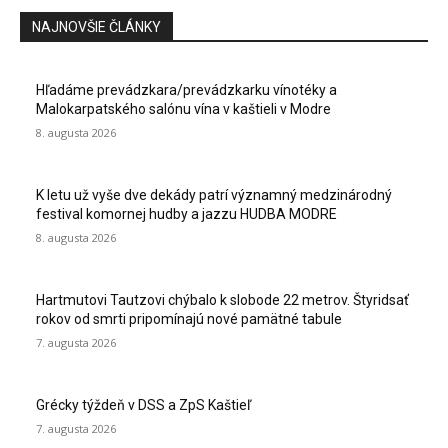
NAJNOVŠIE ČLÁNKY
Hľadáme prevádzkara/prevádzkarku vínotéky a
Malokarpatského salónu vína v kaštieli v Modre
8. augusta 2026
K letu už vyše dve dekády patrí významný medzinárodný
festival komornej hudby a jazzu HUDBA MODRE
8. augusta 2026
Hartmutovi Tautzovi chýbalo k slobode 22 metrov. Štyridsať
rokov od smrti pripomínajú nové pamätné tabule
7. augusta 2026
Grécky týždeň v DSS a ZpS Kaštieľ
7. augusta 2026