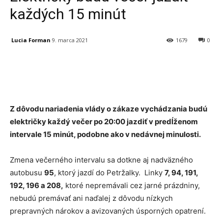
každých 15 minút
Lucia Forman
9. marca 2021
1679
0
Facebook
X
Linkedin
Tumblr
Z dôvodu nariadenia vlády o zákaze vychádzania budú
električky každý večer po 20:00 jazdiť v predĺženom
intervale 15 minút, podobne ako v nedávnej minulosti.
Zmena večerného intervalu sa dotkne aj nadväzného
autobusu
95
, ktorý jazdí do Petržalky. Linky
7, 94, 191,
192, 196 a 208,
ktoré nepremávali cez jarné prázdniny,
nebudú premávať ani naďalej z dôvodu nízkych
prepravných nárokov a avizovaných úsporných opatrení.