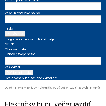
Vaše užívateľské meno
heslo
Forgot your password? Get help
GDPR
Obnova hesla
Obnoviť svoje heslo
Váš e-mail
Heslo vám bude zaslané e-mailom
Úvod
Novinky zo župy
Električky budú večer jazdiť každých 15 minút
Novinky zo župy
Električky budú večer jazdiť