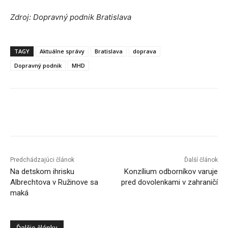
Zdroj: Dopravný podnik Bratislava
TAGY
Aktuálne správy
Bratislava
doprava
Dopravný podnik
MHD
Facebook
X
Linkedin
Tumblr
Predchádzajúci článok
Ďalší článok
Na detskom ihrisku
Konzílium odborníkov varuje
Albrechtova v Ružinove sa
pred dovolenkami v zahraničí
maká