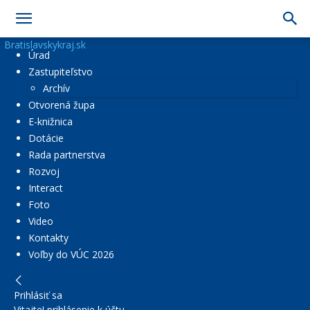
Bratislavskykraj.sk
Úrad
Zastupiteľstvo
Archív
Otvorená župa
E-knižnica
Dotácie
Rada partnerstva
Rozvoj
Interact
Foto
Video
Kontakty
Voľby do VÚC 2026
Prihlásiť sa
Vitajte! prihlásenie k účtu