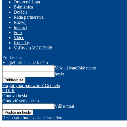
Otvorená župa
E-knižnica
Dotácie
Rada partnerstva
Rozvoj
Interact
Foto
Video
Kontakty
Voľby do VÚC 2026
Prihlásiť sa
Vitajte! prihlásenie k účtu
Vaše užívateľské meno
heslo
Forgot your password? Get help
GDPR
Obnova hesla
Obnoviť svoje heslo
Váš e-mail
Heslo vám bude zaslané e-mailom