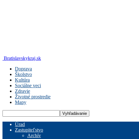
Bratislavskykraj.sk
Doprava
Školstvo
Kultúra
Sociálne veci
Zdravie
Životné prostredie
Mapy
Úrad
Zastupiteľstvo
Archív