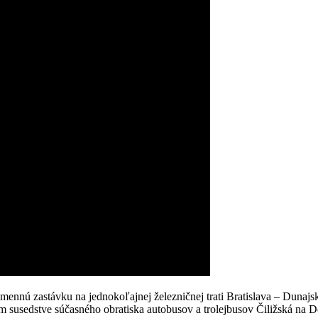
ennú zastávku na jednokoľajnej železničnej trati Bratislava – Dunaj
 susedstve súčasného obratiska autobusov a trolejbusov Čiližská na 