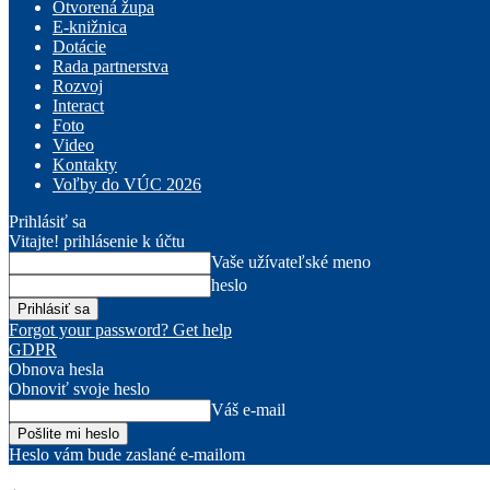
Otvorená župa
E-knižnica
Dotácie
Rada partnerstva
Rozvoj
Interact
Foto
Video
Kontakty
Voľby do VÚC 2026
Prihlásiť sa
Vitajte! prihlásenie k účtu
Vaše užívateľské meno
heslo
Forgot your password? Get help
GDPR
Obnova hesla
Obnoviť svoje heslo
Váš e-mail
Heslo vám bude zaslané e-mailom