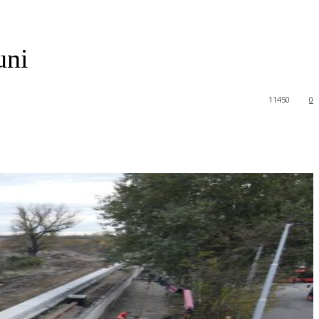
uni
11450
0