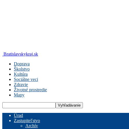
Bratislavskykraj.sk
Doprava
Školstvo
Kultúra
Sociálne veci
Zdravie
Životné prostredie
Mapy
Úrad
Zastupiteľstvo
Archív