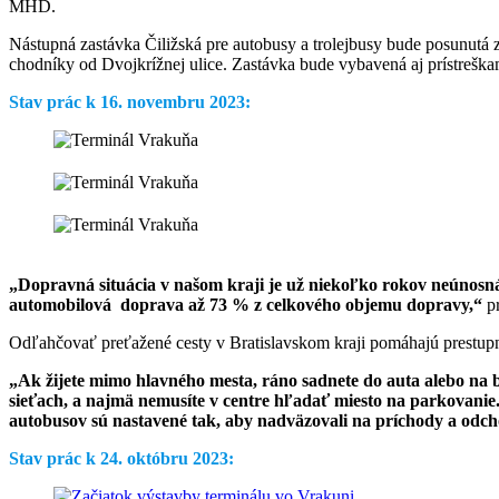
MHD.
Nástupná zastávka Čiližská pre autobusy a trolejbusy bude posunutá
chodníky od Dvojkrížnej ulice. Zastávka bude vybavená aj prístreškam
Stav prác k 16. novembru 2023:
„Dopravná situácia v našom kraji je už niekoľko rokov neúnosná.
automobilová doprava až 73 % z celkového objemu dopravy,“
p
Odľahčovať preťažené cesty v Bratislavskom kraji pomáhajú prestupn
„Ak žijete mimo hlavného mesta, ráno sadnete do auta alebo na bic
sieťach, a najmä nemusíte v centre hľadať miesto na parkovanie
autobusov sú nastavené tak, aby nadväzovali na príchody a odcho
Stav prác k 24. októbru 2023: