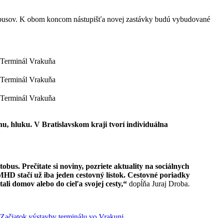
lejbusov. K obom koncom nástupišťa novej zastávky budú vybudované
u, hluku. V Bratislavskom kraji tvorí individuálna
bus. Prečítate si noviny, pozriete aktuality na sociálnych
HD stačí už iba jeden cestovný lístok. Cestovné poriadky
li domov alebo do cieľa svojej cesty,“
dopĺňa Juraj Droba.