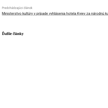
Predchádzajúci článok
Ministerstvo kultúry v prípade vyhlásenia hotela Kyjev za národnú k
Ďalšie články