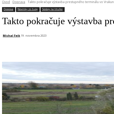
Úvod
Doprava
Takto pokračuje výstavba prestupného terminálu vo Vrakun
Doprava
Novinky zo župy
Správy na titulke
Takto pokračuje výstavba pr
Michal Feik
19. novembra 2023
Facebook
X
Linkedin
Tumblr