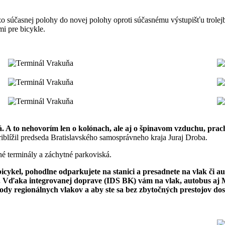
 zo súčasnej polohy do novej polohy oproti súčasnému výstupišťu tro
i pre bicykle.
 A to nehovorím len o kolónach, ale aj o špinavom vzduchu, prach
riblížil predseda Bratislavského samosprávneho kraja Juraj Droba.
é terminály a záchytné parkoviská.
ykel, pohodlne odparkujete na stanici a presadnete na vlak či auto
. Vďaka integrovanej doprave (IDS BK) vám na vlak, autobus aj M
dy regionálnych vlakov a aby ste sa bez zbytočných prestojov dosta