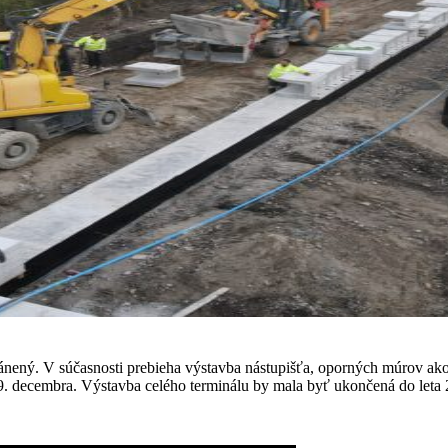
ánený. V súčasnosti prebieha výstavba nástupišťa, oporných múrov ako
9. decembra. Výstavba celého terminálu by mala byť ukončená do leta 