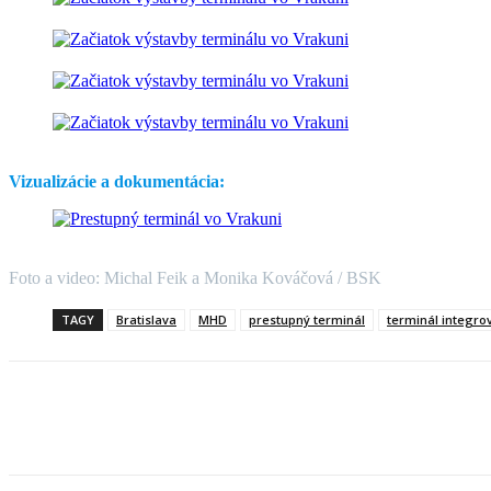
Vizualizácie a dokumentácia:
Foto a video: Michal Feik a Monika Kováčová / BSK
TAGY
Bratislava
MHD
prestupný terminál
terminál integro
Facebook
X
Linkedin
Tumblr