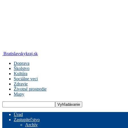
Bratislavskykraj.sk
Doprava
Školstvo
Kultúra
Sociálne veci
Zdravie
Životné prostredie
Mapy
Úrad
Zastupiteľstvo
Archív