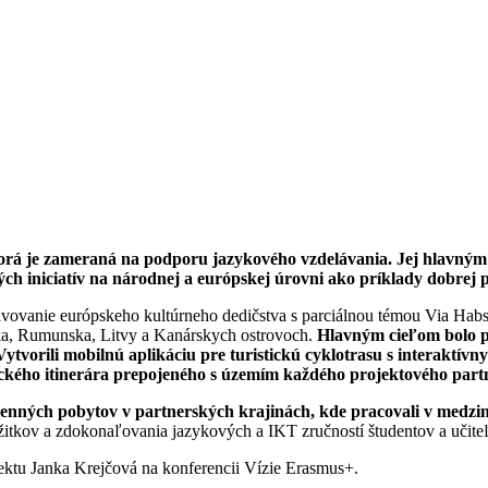
torá je zameraná na podporu jazykového vzdelávania. Jej hlavným 
ch iniciatív na národnej a európskej úrovni ako príklady dobrej 
vovanie európskeho kultúrneho dedičstva s parciálnou témou Via Hab
ska, Rumunska, Litvy a Kanárskych ostrovoch.
Hlavným cieľom bolo pr
ytvorili mobilnú aplikáciu pre turistickú cyklotrasu s interaktí
tického itinerára prepojeného s územím každého projektového part
ýmenných pobytov v partnerských krajinách, kde pracovali v medz
tkov a zdokonaľovania jazykových a IKT zručností študentov a učiteľov
jektu Janka Krejčová na konferencii Vízie Erasmus+.