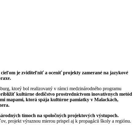
cieľom je zviditeľniť a oceniť projekty zamerané na jazykové
praxe.
sburg, ktorý bol realizovaný v rámci medzinárodného programu
iblížiť kultúrne dedičstvo prostredníctvom inovatívnych metód
vnymi mapami, ktorá spája kultúrne pamiatky v Malackách,
nera.
inárodných
tímoch na spoločných projektových výstupoch.
, projekt výraznou mierou prispel aj k propagácii školy a regiónu.