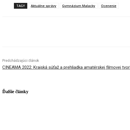
TAGY
Aktuálne správy
Gymnázium Malacky
Ocenenie
Facebook
X
Linkedin
Tumblr
Predchádzajúci článok
CINEAMA 2022: Krajská súťaž a prehliadka amatérskej filmovej tvo
Ďalšie články