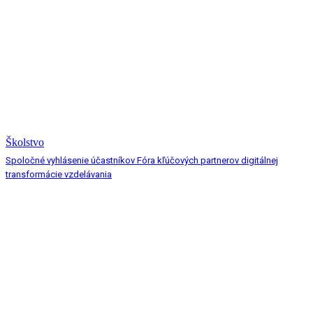
Školstvo
Spoločné vyhlásenie účastníkov Fóra kľúčových partnerov digitálnej
transformácie vzdelávania