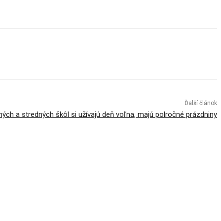
Ďalší článok
ných a stredných škôl si užívajú deň voľna, majú polročné prázdniny