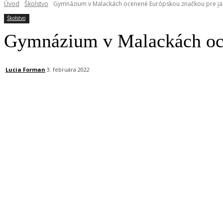
Úvod
Školstvo
Gymnázium v Malackách ocenené Európskou značkou pre ja
Školstvo
Gymnázium v Malackách oce
Lucia Forman
3. februára 2022
Facebook
X
Linkedin
Tumblr