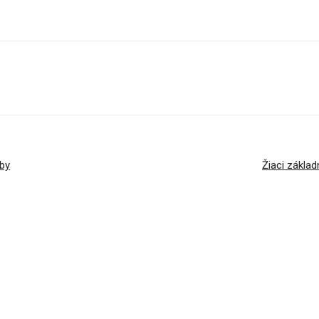
rby
Žiaci základ