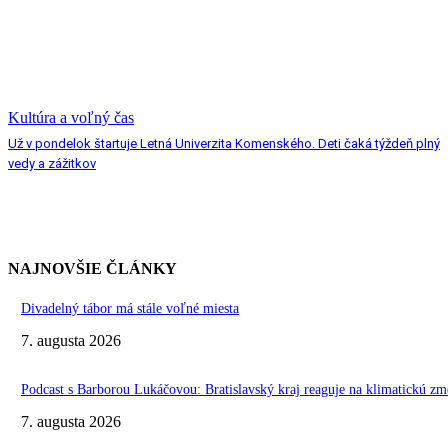
Kultúra a voľný čas
Už v pondelok štartuje Letná Univerzita Komenského. Deti čaká týždeň plný
vedy a zážitkov
NAJNOVŠIE ČLÁNKY
Divadelný tábor má stále voľné miesta
7. augusta 2026
Podcast s Barborou Lukáčovou: Bratislavský kraj reaguje na klimatickú zm
7. augusta 2026