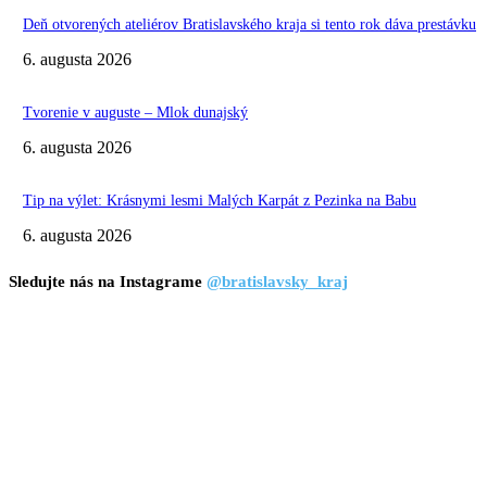
Deň otvorených ateliérov Bratislavského kraja si tento rok dáva prestávku
6. augusta 2026
Tvorenie v auguste – Mlok dunajský
6. augusta 2026
Tip na výlet: Krásnymi lesmi Malých Karpát z Pezinka na Babu
6. augusta 2026
Sledujte nás na Instagrame
@bratislavsky_kraj