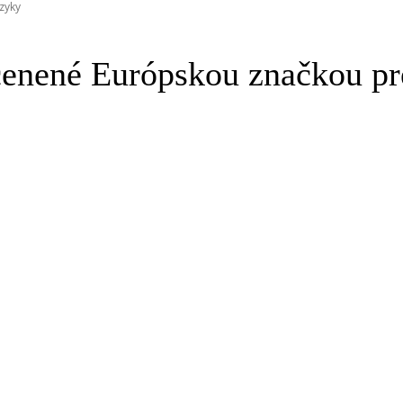
zyky
nené Európskou značkou pr