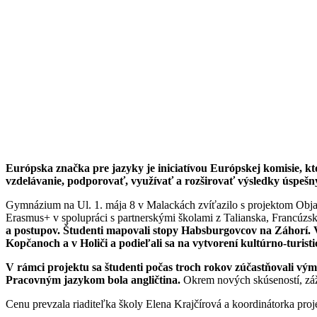
Európska značka pre jazyky je iniciatívou Európskej komisie, k
vzdelávanie, podporovať, využívať a rozširovať výsledky úspešný
Gymnázium na Ul. 1. mája 8 v Malackách zvíťazilo s projektom Obja
Erasmus+ v spolupráci s partnerskými školami z Talianska, Francúz
a postupov. Študenti mapovali stopy Habsburgovcov na Záhorí. V
Kopčanoch a v Holiči a podieľali sa na vytvorení kultúrno-turis
V rámci projektu sa študenti počas troch rokov zúčastňovali v
Pracovným jazykom bola angličtina.
Okrem nových skúseností, záži
Cenu prevzala riaditeľka školy Elena Krajčírová a koordinátorka pro