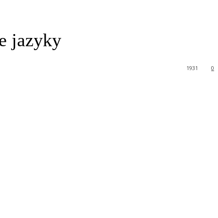
e jazyky
1931
0