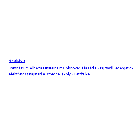
Školstvo
Gymnázium Alberta Einsteina má obnovenú fasádu. Kraj zvýšil energetic
efektívnosť najstaršej strednej školy v Petržalke