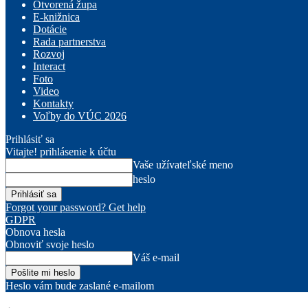
Otvorená župa
E-knižnica
Dotácie
Rada partnerstva
Rozvoj
Interact
Foto
Video
Kontakty
Voľby do VÚC 2026
Prihlásiť sa
Vitajte! prihlásenie k účtu
Vaše užívateľské meno
heslo
Forgot your password? Get help
GDPR
Obnova hesla
Obnoviť svoje heslo
Váš e-mail
Heslo vám bude zaslané e-mailom