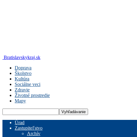
Bratislavskykraj.sk
Doprava
Školstvo
Kultúra
Sociálne veci
Zdravie
Životné prostredie
Mapy
Úrad
Zastupiteľstvo
Archív