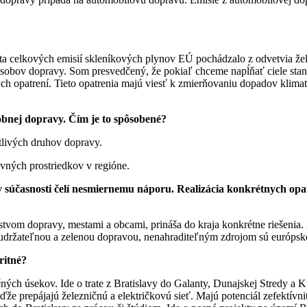
a celkových emisií skleníkových plynov EÚ pochádzalo z odvetvia žel
ôsobov dopravy. Som presvedčený, že pokiaľ chceme napĺňať ciele sta
 opatrení. Tieto opatrenia majú viesť k zmierňovaniu dopadov klimat
sobnej dopravy. Čím je to spôsobené?
tlivých druhov dopravy.
vných prostriedkov v regióne.
 v súčasnosti čelí nesmiernemu náporu. Realizácia konkrétnych opa
tvom dopravy, mestami a obcami, prináša do kraja konkrétne riešenia. Á
, udržateľnou a zelenou dopravou, nenahraditeľným zdrojom sú európsk
ritné?
ných úsekov. Ide o trate z Bratislavy do Galanty, Dunajskej Stredy a 
e prepájajú železničnú a električkovú sieť. Majú potenciál zefektívniť 