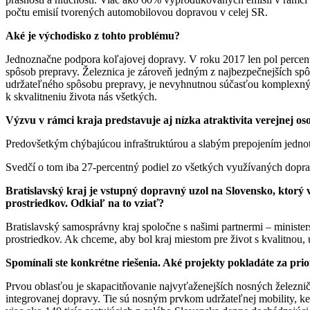
počtu emisií tvorených automobilovou dopravou v celej SR.
Aké je východisko z tohto problému?
Jednoznačne podpora koľajovej dopravy. V roku 2017 len pol percent
spôsob prepravy. Železnica je zároveň jedným z najbezpečnejších sp
udržateľného spôsobu prepravy, je nevyhnutnou súčasťou komplexných
k skvalitneniu života nás všetkých.
Výzvu v rámci kraja predstavuje aj nízka atraktivita verejnej o
Predovšetkým​ chýbajúcou infraštruktúrou a slabým prepojením jedno
Svedčí o tom iba 27-percentný podiel zo všetkých využívaných dopra
Bratislavský kraj je vstupný dopravný uzol na Slovensko, ktorý
prostriedkov. Odkiaľ na to vziať?
Bratislavský samosprávny kraj spoločne s našimi partnermi – ministers
prostriedkov. Ak chceme, aby bol kraj miestom pre život s kvalitnou
Spomínali ste konkrétne riešenia. Aké projekty pokladáte za prio
Prvou oblasťou je skapacitňovanie najvyťaženejších nosných železnič
integrovanej dopravy. Tie sú nosným prvkom udržateľnej mobility, keďž