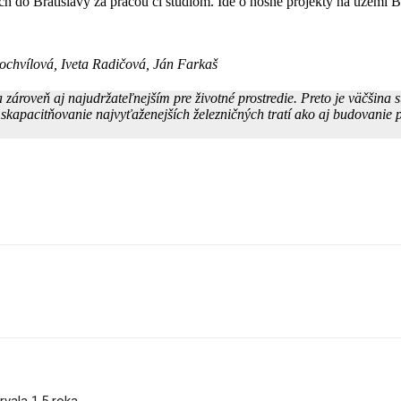
ch do Bratislavy za prácou či štúdiom. Ide o nosné projekty na území 
ochvílová, Iveta Radičová, Ján Farkaš
roveň aj najudržateľnejším pre životné prostredie. Preto je väčšina s
ou skapacitňovanie najvyťaženejších železničných tratí ako aj budovani