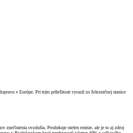
vu v Európe. Pri tejto príležitosti vyrazil zo železničnej stanice
 znečistenia ovzdušia. Produkuje nielen emisie, ale je to aj zdroj
pravy v Bratislavskom kraji predstavujú takmer 40% z celkového