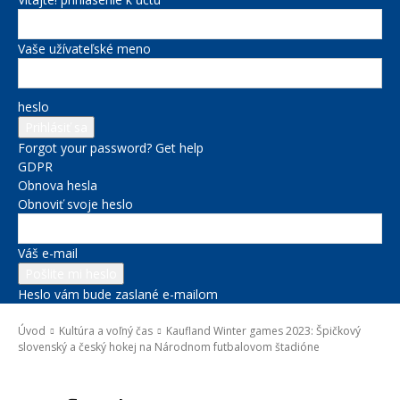
Vaše užívateľské meno
heslo
Forgot your password? Get help
GDPR
Obnova hesla
Obnoviť svoje heslo
Váš e-mail
Heslo vám bude zaslané e-mailom
Úvod
Kultúra a voľný čas
Kaufland Winter games 2023: Špičkový
slovenský a český hokej na Národnom futbalovom štadióne
Kultúra a voľný čas
Správy na titulke