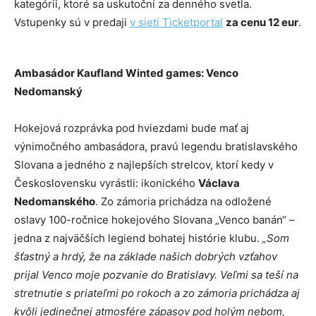
kategórii, ktoré sa uskutoční za denného svetla.
Vstupenky sú v predaji
v sieti Ticketportal
za cenu 12 eur
.
Ambasádor Kaufland Winted games: Venco
Nedomanský
Hokejová rozprávka pod hviezdami bude mať aj
výnimočného ambasádora, pravú legendu bratislavského
Slovana a jedného z najlepších strelcov, ktorí kedy v
Československu vyrástli: ikonického
Václava
Nedomanského
. Zo zámoria prichádza na odložené
oslavy 100-ročnice hokejového Slovana „Venco banán“ –
jedna z najväčších legiend bohatej histórie klubu.
„Som
šťastný a hrdý, že na základe našich dobrých vzťahov
prijal Venco moje pozvanie do Bratislavy. Veľmi sa teší na
stretnutie s priateľmi po rokoch a zo zámoria prichádza aj
kvôli jedinečnej atmosfére zápasov pod holým nebom,