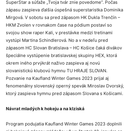
SuperStar a súťaže „Tvoja tvár znie povedome“. Počas
zápasu zaspieva ďalšia úspešná superstaristka Dominika
Mirgová. V sobotu sa pred zápasom HK Dukla Trenčín –
HKM Zvolen v rovnakom čase na pódium postaví so
svojou show raper Kali, v prestávke medzi tretinami
vystúpi Martina Schindlerová. No a v nedeľu pred
zápasom HC Slovan Bratislava – HC Košice čaká divákov
špeciálne vystúpenie bratislavskej skupiny HEX, ktorá
okrem iného prvýkrát naživo zaspieva aj novú
slovanistickú klubovú hymnu TU HRAJE SLOVAN.
Pozvanie na Kaufland Winter Games 2023 prijal aj
fenomenálny slovenský operný spevák Miroslav Dvorský,
ktorý zaspieva hymnu pred zápasom Slovana s Košicami.
Návrat mladých k hokeju a na klziská
Program podujatia Kaufland Winter Games 2023 doplnili