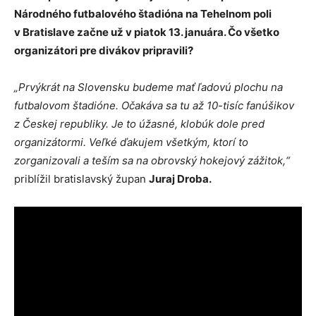
Národného futbalového štadióna na Tehelnom poli
v Bratislave začne už v piatok 13. januára. Čo všetko
organizátori pre divákov pripravili?
„Prvýkrát na Slovensku budeme mať ľadovú plochu na
futbalovom štadióne. Očakáva sa tu až 10-tisíc fanúšikov
z Českej republiky. Je to úžasné, klobúk dole pred
organizátormi. Veľké ďakujem všetkým, ktorí to
zorganizovali a teším sa na obrovský hokejový zážitok,“
priblížil bratislavský župan
Juraj Droba.