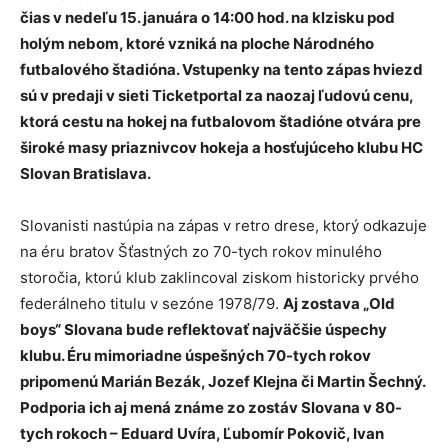
čias v nedeľu 15. januára o 14:00 hod. na klzisku pod
holým nebom, ktoré vzniká na ploche Národného
futbalového štadióna. Vstupenky na tento zápas hviezd
sú v predaji v sieti Ticketportal za naozaj ľudovú cenu,
ktorá cestu na hokej na futbalovom štadióne otvára pre
široké masy priaznivcov hokeja a hosťujúceho klubu HC
Slovan Bratislava.
Slovanisti nastúpia na zápas v retro drese, ktorý odkazuje
na éru bratov Šťastných zo 70-tych rokov minulého
storočia, ktorú klub zaklincoval ziskom historicky prvého
federálneho titulu v sezóne 1978/79.
Aj zostava „Old
boys“ Slovana bude reflektovať najväčšie úspechy
klubu. Éru mimoriadne úspešných 70-tych rokov
pripomenú Marián Bezák, Jozef Klejna či Martin Šechný.
Podporia ich aj mená známe zo zostáv Slovana v 80-
tych rokoch – Eduard Uvíra, Ľubomír Pokovič, Ivan