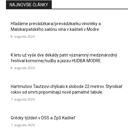
NAJNOVŠIE ČLÁNKY
Hľadáme prevádzkara/prevádzkarku vínotéky a
Malokarpatského salónu vína v kaštieli v Modre
8. augusta 2026
K letu už vyše dve dekády patrí významný medzinárodný
festival komornej hudby a jazzu HUDBA MODRE
8. augusta 2026
Hartmutovi Tautzovi chýbalo k slobode 22 metrov. Štyridsať
rokov od smrti pripomínajú nové pamätné tabule
7. augusta 2026
Grécky týždeň v DSS a ZpS Kaštieľ
7. augusta 2026