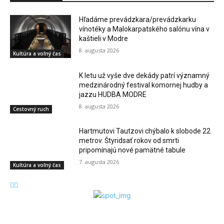
Hľadáme prevádzkara/prevádzkarku
vínotéky a Malokarpatského salónu vína v
kaštieli v Modre
8. augusta 2026
Kultúra a voľný čas
K letu už vyše dve dekády patrí významný
medzinárodný festival komornej hudby a
jazzu HUDBA MODRE
8. augusta 2026
Cestovný ruch
Hartmutovi Tautzovi chýbalo k slobode 22
metrov. Štyridsať rokov od smrti
pripomínajú nové pamätné tabule
7. augusta 2026
Kultúra a voľný čas