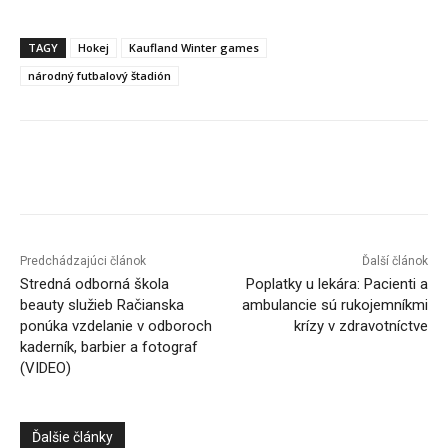
TAGY
Hokej
Kaufland Winter games
národný futbalový štadión
Facebook
X
Linkedin
Tumblr
Predchádzajúci článok
Ďalší článok
Stredná odborná škola
Poplatky u lekára: Pacienti a
beauty služieb Račianska
ambulancie sú rukojemníkmi
ponúka vzdelanie v odboroch
krízy v zdravotníctve
kaderník, barbier a fotograf
(VIDEO)
Ďalšie články