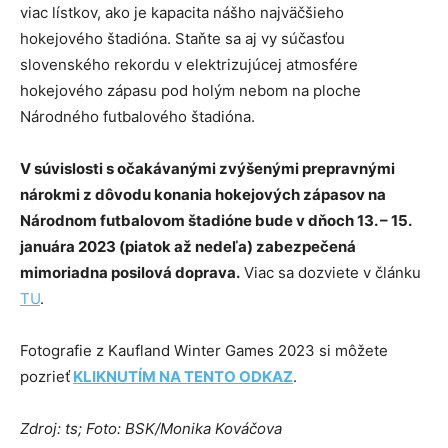
viac lístkov, ako je kapacita nášho najväčšieho
hokejového štadióna. Staňte sa aj vy súčasťou
slovenského rekordu v elektrizujúcej atmosfére
hokejového zápasu pod holým nebom na ploche
Národného futbalového štadióna.
V súvislosti s očakávanými zvýšenými prepravnými
nárokmi z dôvodu konania hokejových zápasov na
Národnom futbalovom štadióne bude v dňoch 13. – 15.
januára 2023 (piatok až nedeľa) zabezpečená
mimoriadna posilová doprava.
Viac sa dozviete v článku
TU
.
Fotografie z Kaufland Winter Games 2023 si môžete
pozrieť
KLIKNUTÍM NA TENTO ODKAZ
.
Zdroj: ts; Foto: BSK/Monika Kováčova