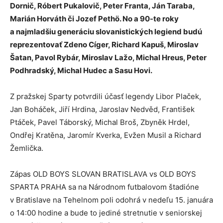
Dornič, Róbert Pukalovič, Peter Franta, Ján Taraba,
Marián Horváth či Jozef Pethö. No a 90-te roky
a najmladšiu generáciu slovanistických legiend budú
reprezentovať Zdeno Cíger, Richard Kapuš, Miroslav
Šatan, Pavol Rybár, Miroslav Lažo, Michal Hreus, Peter
Podhradský, Michal Hudec a Sasu Hovi.
Z pražskej Sparty potvrdili účasť legendy Libor Plaček,
Jan Boháček, Jiří Hrdina, Jaroslav Nedvěd, František
Ptáček, Pavel Táborský, Michal Broš, Zbyněk Hrdel,
Ondřej Kratěna, Jaromír Kverka, Evžen Musil a Richard
Žemlička.
Zápas OLD BOYS SLOVAN BRATISLAVA vs OLD BOYS
SPARTA PRAHA sa na Národnom futbalovom štadióne
v Bratislave na Tehelnom poli odohrá v nedeľu 15. januára
o 14:00 hodine a bude to jediné stretnutie v seniorskej