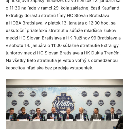
aj hokejové zápasy mládeže: už vo štvrtok 12. januára sa
o 11:30 na ľade v rámci 29. kola základnej časti Kaufland
Extraligy dorastu stretnú tímy HC Slovan Bratislava
a HOBA Bratislava, v piatok 13. januára o 12:00 hod. sa
uskutoční priateľské stretnutie súťaže mladších žiakov
medzi HC Slovan Bratislava a HK Ružinov 99 Bratislava a
v sobotu 14. januára o 11:00 súťažné stretnutie Extraligy
juniorov medzi HC Slovan Bratislava a HK Dukla Trenčín.
Na všetky tieto stretnutia je vstup voľný s obmedzenou
kapacitou hľadiska bez predaja vstupeniek.