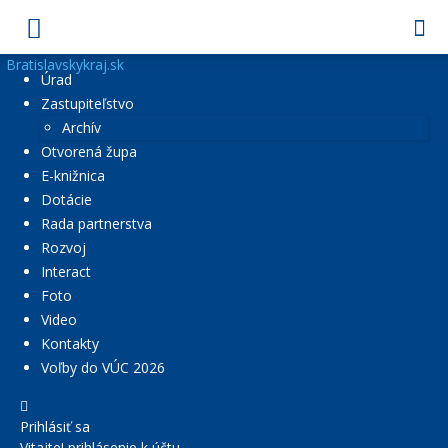
Bratislavskykraj.sk
Úrad
Zastupiteľstvo
Archív
Otvorená župa
E-knižnica
Dotácie
Rada partnerstva
Rozvoj
Interact
Foto
Video
Kontakty
Voľby do VÚC 2026
Prihlásiť sa
Vitajte! prihlásenie k účtu