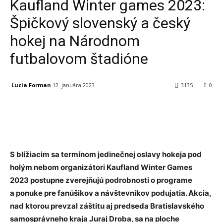
Kaufland Winter games 2023:
Špičkový slovenský a český
hokej na Národnom
futbalovom štadióne
Lucia Forman
12. januára 2023
3135
0
Facebook
X
Linkedin
Tumblr
S blížiacim sa termínom jedinečnej oslavy hokeja pod
holým nebom organizátori Kaufland Winter Games
2023 postupne zverejňujú podrobnosti o programe
a ponuke pre fanúšikov a návštevníkov podujatia. Akcia,
nad ktorou prevzal záštitu aj predseda Bratislavského
samosprávneho kraja Juraj Droba, sa na ploche