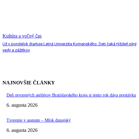
Kultúra a voľný čas
Už v pondelok štartuje Letná Univerzita Komenského. Deti čaká týždeň plný
vedy a zážitkov
NAJNOVŠIE ČLÁNKY
Deň otvorených ateliérov Bratislavského kraja si tento rok dáva prestávku
6. augusta 2026
Tvorenie v auguste – Mlok dunajský
6. augusta 2026