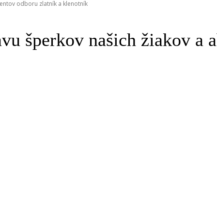
ntov odboru zlatník a klenotník
 šperkov našich žiakov a ab