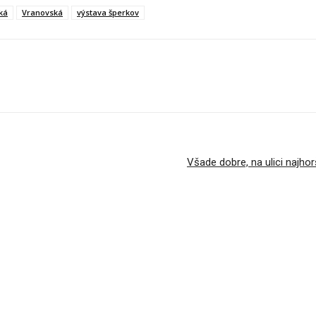
ká
Vranovská
výstava šperkov
Všade dobre, na ulici najh