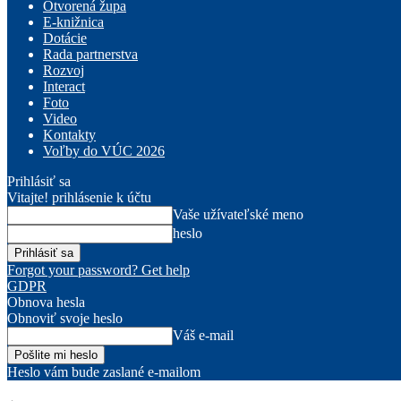
Otvorená župa
E-knižnica
Dotácie
Rada partnerstva
Rozvoj
Interact
Foto
Video
Kontakty
Voľby do VÚC 2026
Prihlásiť sa
Vitajte! prihlásenie k účtu
Vaše užívateľské meno
heslo
Forgot your password? Get help
GDPR
Obnova hesla
Obnoviť svoje heslo
Váš e-mail
Heslo vám bude zaslané e-mailom