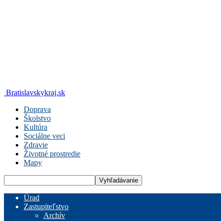
Bratislavskykraj.sk
Doprava
Školstvo
Kultúra
Sociálne veci
Zdravie
Životné prostredie
Mapy
Úrad
Zastupiteľstvo
Archív