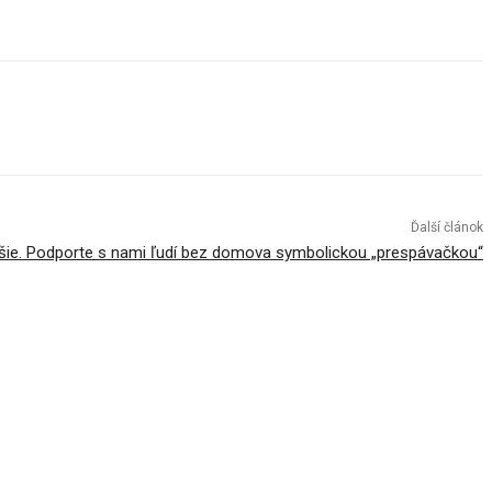
Ďalší článok
oršie. Podporte s nami ľudí bez domova symbolickou „prespávačkou“