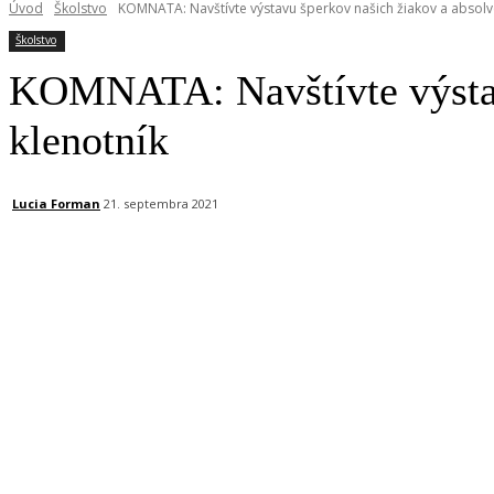
Úvod
Školstvo
KOMNATA: Navštívte výstavu šperkov našich žiakov a absolve
Školstvo
KOMNATA: Navštívte výstavu
klenotník
Lucia Forman
21. septembra 2021
Facebook
X
Linkedin
Tumblr