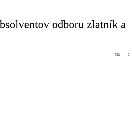
solventov odboru zlatník a
1782
0