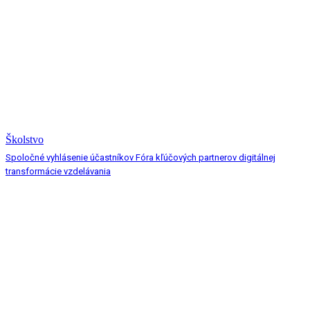
Školstvo
Spoločné vyhlásenie účastníkov Fóra kľúčových partnerov digitálnej
transformácie vzdelávania