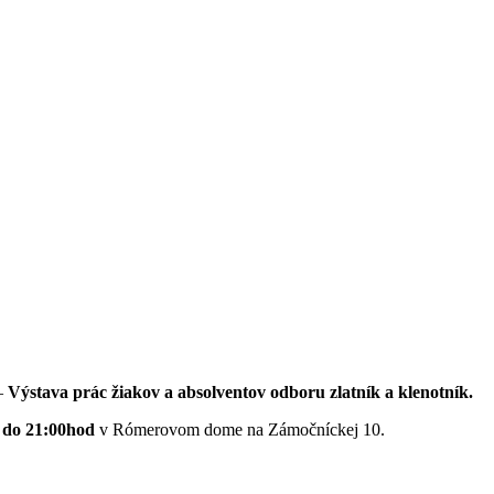
 –
Výstava prác žiakov a absolventov odboru zlatník a klenotník.
0 do 21:00hod
v Rómerovom dome na Zámočníckej 10.