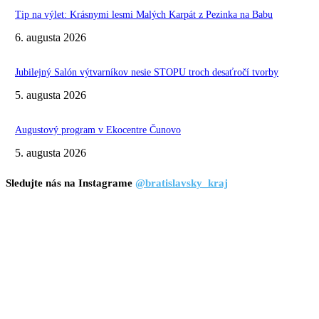
Tip na výlet: Krásnymi lesmi Malých Karpát z Pezinka na Babu
6. augusta 2026
Jubilejný Salón výtvarníkov nesie STOPU troch desaťročí tvorby
5. augusta 2026
Augustový program v Ekocentre Čunovo
5. augusta 2026
Sledujte nás na Instagrame
@bratislavsky_kraj