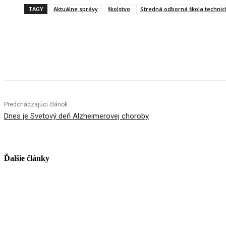
TAGY
Aktuálne správy
školstvo
Stredná odborná škola technic
Facebook
X
Linkedin
Tumblr
Predchádzajúci článok
Dnes je Svetový deň Alzheimerovej choroby
Ďalšie články