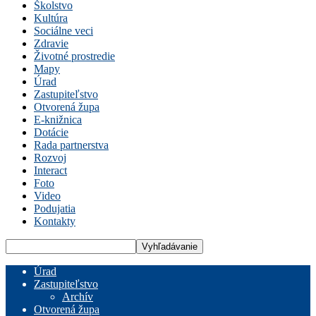
Školstvo
Kultúra
Sociálne veci
Zdravie
Životné prostredie
Mapy
Úrad
Zastupiteľstvo
Otvorená župa
E-knižnica
Dotácie
Rada partnerstva
Rozvoj
Interact
Foto
Video
Podujatia
Kontakty
Úrad
Zastupiteľstvo
Archív
Otvorená župa