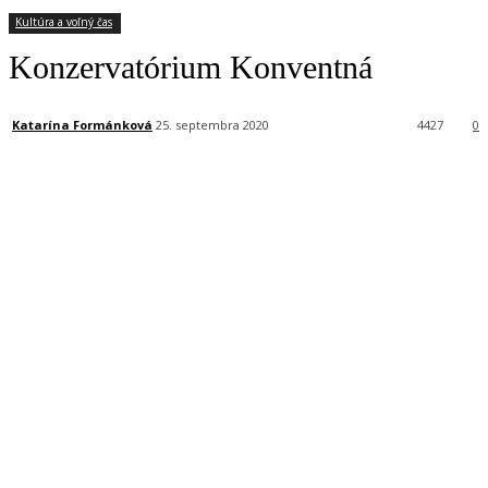
Kultúra a voľný čas
Konzervatórium Konventná
Katarína Formánková
25. septembra 2020
4427
0
Facebook
X
Linkedin
Tumblr