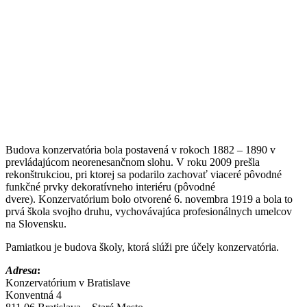
Budova konzervatória bola postavená v rokoch 1882 – 1890 v
prevládajúcom neorenesančnom slohu. V roku 2009 prešla
rekonštrukciou, pri ktorej sa podarilo zachovať viaceré pôvodné
funkčné prvky dekoratívneho interiéru (pôvodné
dvere). Konzervatórium bolo otvorené 6. novembra 1919 a bola to
prvá škola svojho druhu, vychovávajúca profesionálnych umelcov
na Slovensku.
Pamiatkou je budova školy, ktorá slúži pre účely konzervatória.
Adresa
:
Konzervatórium v Bratislave
Konventná 4