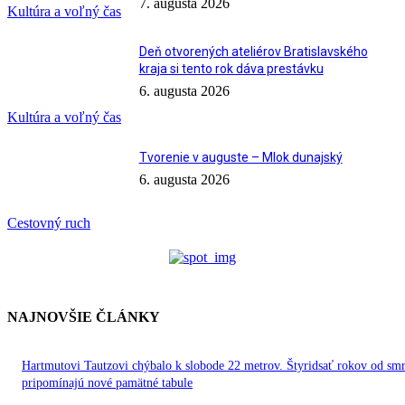
7. augusta 2026
Kultúra a voľný čas
Deň otvorených ateliérov Bratislavského
kraja si tento rok dáva prestávku
6. augusta 2026
Kultúra a voľný čas
Tvorenie v auguste – Mlok dunajský
6. augusta 2026
Cestovný ruch
NAJNOVŠIE ČLÁNKY
Hartmutovi Tautzovi chýbalo k slobode 22 metrov. Štyridsať rokov od smr
pripomínajú nové pamätné tabule