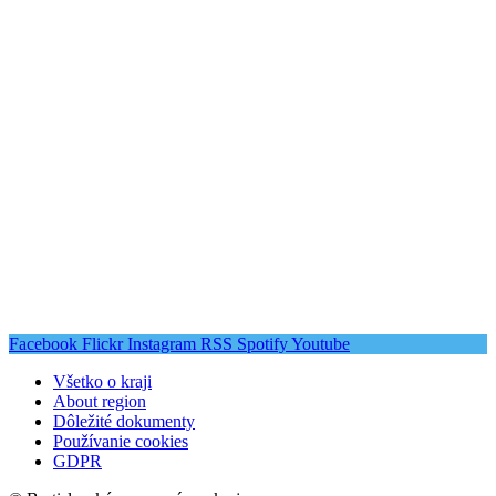
Facebook
Flickr
Instagram
RSS
Spotify
Youtube
Všetko o kraji
About region
Dôležité dokumenty
Používanie cookies
GDPR