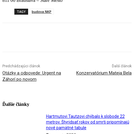
811 06 Bratislava – Staré Mesto
TAGY
budova NKP
Facebook
X
Linkedin
Tumblr
Predchádzajúci článok
Ďalší článok
Otázky a odpovede: Urgent na
Konzervatórium Mateja Bela
Záhorí po novom
Ďalšie články
Hartmutovi Tautzovi chýbalo k slobode 22
metrov. Štyridsať rokov od smrti pripomínajú
nové pamätné tabule