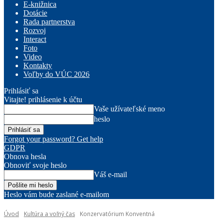
E-knižnica
Dotácie
Rada partnerstva
Rozvoj
Interact
Foto
Video
Kontakty
Voľby do VÚC 2026
Prihlásiť sa
Vitajte! prihlásenie k účtu
Vaše užívateľské meno
heslo
Forgot your password? Get help
GDPR
Obnova hesla
Obnoviť svoje heslo
Váš e-mail
Heslo vám bude zaslané e-mailom
Úvod
Kultúra a voľný čas
Konzervatórium Konventná