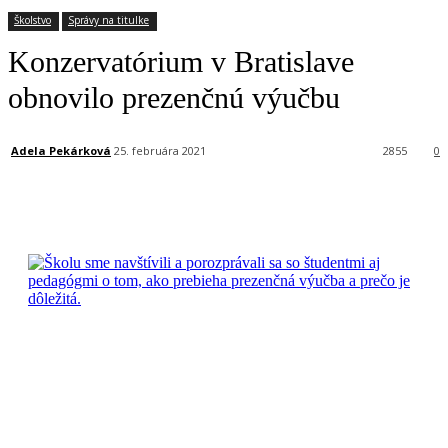
Školstvo
Správy na titulke
Konzervatórium v Bratislave
obnovilo prezenčnú výučbu
Adela Pekárková
25. februára 2021
2855
0
Facebook
X
Linkedin
Tumblr