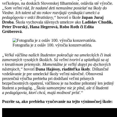
veľkolepo, na doskách Slovenskej filharmónie, oslávila sté výročie.
„Som veľmi rád, že nadané deti nemusíme posielať na školy do
Viedne. Ich talent už sto rokov rozvíjajú vynikajúci umelci a
pedagógovia v srdci Bratislavy,“
hovorí o škole
župan Juraj
Droba
. Škola vychovala slávnych umelcov ako
Ladislav Chudík,
Peter Dvorský, Hana Hegerová, Robo Roth či Edita
Grúberová
.
Fotografia je z osláv 100. výročia konzervatória.
„Veľká väčšina našich študentov pokračuje na umeleckých či inak
zameraných vysokých školách. Sú veľmi tvoriví a uplatňujú sa aj
v kreatívnom priemysle. Momentálne je veľký dopyt po dychových
nástrojoch,“
hovorí
Dana Hajóssy, riaditeľka školy
. Dištančné
vzdelávanie je pre umelecké školy veľmi náročné. Obnovená
prezenčná výučba prebieha pri dodržaní veľmi prísnych
bezpečnostných opatrení, väčšinou je na hodine prítomný len jediný
študent a pedagóg.
„Škola samozrejme nie je plná, ale tí študenti
a pedagógovia, ktorí chcú, majú možnosť prísť.“
Pozrite sa, ako prebieha vyučovanie na tejto výnimočnej škole: