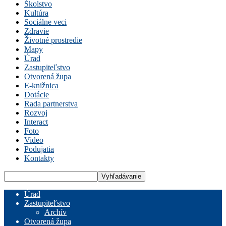
Školstvo
Kultúra
Sociálne veci
Zdravie
Životné prostredie
Mapy
Úrad
Zastupiteľstvo
Otvorená župa
E-knižnica
Dotácie
Rada partnerstva
Rozvoj
Interact
Foto
Video
Podujatia
Kontakty
Úrad
Zastupiteľstvo
Archív
Otvorená župa