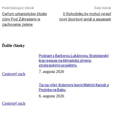
Predchádzajúci článok
Ďalší článok
Cieľom urbanistickej štúdie
V Rohožníku by mohol vyrásť
zóny Pod Záhradami je
nový športový areál a aquapark
zachovanie zelene
Ďalšie články
Podcast s Barborou Lukáčovou: Bratislavský
kraj reaguje na klimatickú zmenu
strategickými projektmi.
7. augusta 2026
Cestovný ruch
Tip na výlet: Krásnymi lesmi Malých Karpát z
Pezinka na Babu
6. augusta 2026
Cestovný ruch