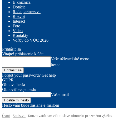
E-knižnica
Dotácie
Rada partnerstva
Rozvoj
Interact
Foto
Video
Kontakty
Voľby do VÚC 2026
Prihlásiť sa
Vitajte! prihlásenie k účtu
Vaše užívateľské meno
heslo
Forgot your password? Get help
GDPR
Obnova hesla
Obnoviť svoje heslo
Váš e-mail
Heslo vám bude zaslané e-mailom
Úvod
Školstvo
Konzervatórium v Bratislave obnovilo prezenčnú výučbu