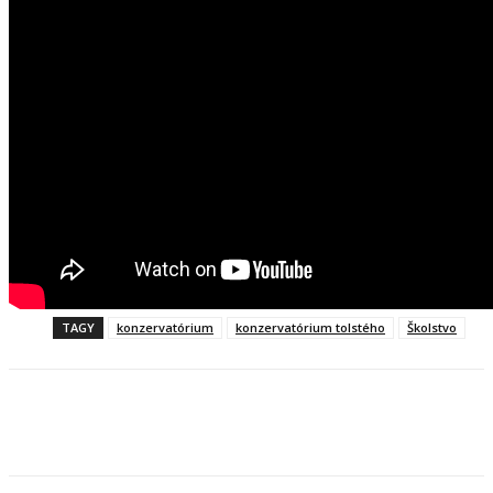
TAGY
konzervatórium
konzervatórium tolstého
Školstvo
Facebook
X
Linkedin
Tumblr