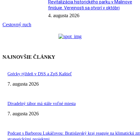
Revitalizácia historického parku v Malinove
finišuje. Verejnosti sa otvorí v októbri
4. augusta 2026
Cestovný ruch
NAJNOVŠIE ČLÁNKY
Grécky týždeň v DSS a ZpS Kaštieľ
7. augusta 2026
Divadelný tábor má stále voľné miesta
7. augusta 2026
Podcast s Barborou Lukáčovou: Bratislavský kraj reaguje na klimatickú z
strategickými projektmi.