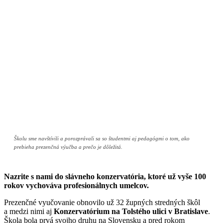
Školu sme navštívili a porozprávali sa so študentmi aj pedagógmi o tom, ako
prebieha prezenčná výučba a prečo je dôležitá.
Nazrite s nami do slávneho konzervatória, ktoré už vyše 100
rokov vychováva profesionálnych umelcov.
Prezenčné vyučovanie obnovilo už 32 župných stredných škôl
a medzi nimi aj
Konzervatórium na Tolstého ulici v Bratislave
.
Škola bola prvá svojho druhu na Slovensku a pred rokom