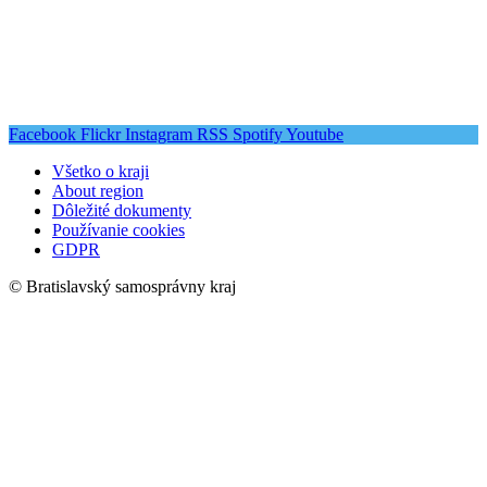
Facebook
Flickr
Instagram
RSS
Spotify
Youtube
Všetko o kraji
About region
Dôležité dokumenty
Používanie cookies
GDPR
© Bratislavský samosprávny kraj