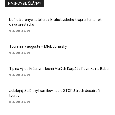
NAJNOVŠIE ČLÁNKY
Deň otvorených ateliérov Bratislavského kraja si tento rok
dáva prestávku
6. augusta 2026
Tvorenie v auguste – Mlok dunajský
6. augusta 2026
Tip na výlet: Krásnymi lesmi Malých Karpát z Pezinka na Babu
6. augusta 2026
Jubilejný Salón výtvarníkov nesie STOPU troch desaťročí
tvorby
5. augusta 2026