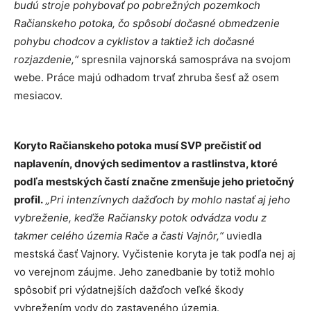
budú stroje pohybovať po pobrežných pozemkoch
Račianskeho potoka, čo spôsobí dočasné obmedzenie
pohybu chodcov a cyklistov a taktiež ich dočasné
rozjazdenie,“
spresnila vajnorská samospráva na svojom
webe. Práce majú odhadom trvať zhruba šesť až osem
mesiacov.
Koryto Račianskeho potoka musí SVP prečistiť od
naplavenín, dnových sedimentov a rastlinstva, ktoré
podľa mestských častí značne zmenšuje jeho prietočný
profil.
„Pri intenzívnych dažďoch by mohlo nastať aj jeho
vybreženie, keďže Račiansky potok odvádza vodu z
takmer celého územia Rače a časti Vajnôr,“
uviedla
mestská časť Vajnory. Vyčistenie koryta je tak podľa nej aj
vo verejnom záujme. Jeho zanedbanie by totiž mohlo
spôsobiť pri výdatnejších dažďoch veľké škody
vybrežením vody do zastaveného územia.