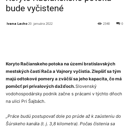
bude vyčistené
Ivana Lacho
20. januára 2022
2340
0
Facebook
X
Linkedin
Tumblr
Koryto Račianskeho potoka na území bratislavských
mestských častí Rača a Vajnory vyčistia. Zlepšiť sa tým
majú odtokové pomery a zväčší sa jeho kapacita, čo má
pomôcť pri prívalových dažďoch.
Slovenský
vodohospodársky podnik začne s prácami v týchto dňoch
na ulici Pri Šajbách.
„Práce budú postupovať dole po prúde až k zaústeniu do
Šúrskeho kanála (t. j. 3,8 kilometra). Počas čistenia sa