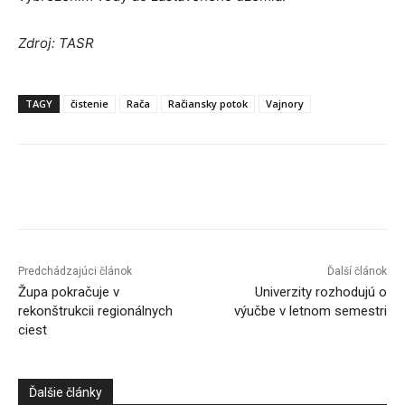
Zdroj: TASR
TAGY
čistenie
Rača
Račiansky potok
Vajnory
Facebook
X
Linkedin
Tumblr
Predchádzajúci článok
Ďalší článok
Župa pokračuje v
Univerzity rozhodujú o
rekonštrukcii regionálnych
výučbe v letnom semestri
ciest
Ďalšie články