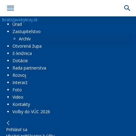
Bratislavskykraj.sk
Úrad
Zastupiteľstvo
Archív
Otvorená župa
E-knižnica
Dotácie
Rada partnerstva
Rozvoj
Interact
Foto
Video
Kontakty
Voľby do VÚC 2026
Prihlásiť sa
Vitajte! prihlásenie k účtu