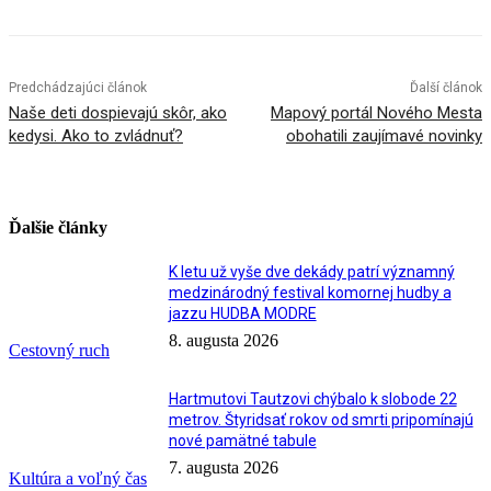
Predchádzajúci článok
Ďalší článok
Naše deti dospievajú skôr, ako
Mapový portál Nového Mesta
kedysi. Ako to zvládnuť?
obohatili zaujímavé novinky
Ďalšie články
K letu už vyše dve dekády patrí významný
medzinárodný festival komornej hudby a
jazzu HUDBA MODRE
8. augusta 2026
Cestovný ruch
Hartmutovi Tautzovi chýbalo k slobode 22
metrov. Štyridsať rokov od smrti pripomínajú
nové pamätné tabule
7. augusta 2026
Kultúra a voľný čas