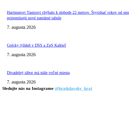
Hartmutovi Tautzovi chýbalo k slobode 22 metrov. Štyridsať rokov od smr
pripomínajú nové pamätné tabule
7. augusta 2026
Grécky týždeň v DSS a ZpS Kaštieľ
7. augusta 2026
Divadelný tábor má stále voľné miesta
7. augusta 2026
Sledujte nás na Instagrame
@bratislavsky_kraj