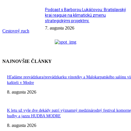
Podcast s Barborou Lukáčovou: Bratislavský
kraj reaguje na klimatickú zmenu
strategickými projektmi.
7. augusta 2026
Cestovný ruch
NAJNOVŠIE ČLÁNKY
Hľadáme prevádzkara/prevádzkarku vínotéky a Malokarpatského salónu ví
kaštieli v Modre
8. augusta 2026
K letu už vyše dve dekády patrí významný medzinárodný festival komorne
hudby a jazzu HUDBA MODRE
8. augusta 2026