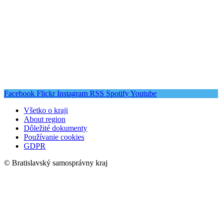
Facebook
Flickr
Instagram
RSS
Spotify
Youtube
Všetko o kraji
About region
Dôležité dokumenty
Používanie cookies
GDPR
© Bratislavský samosprávny kraj