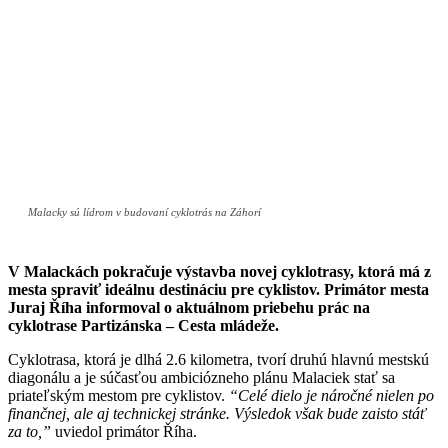
Malacky sú lídrom v budovaní cyklotrás na Záhorí
V Malackách pokračuje výstavba novej cyklotrasy, ktorá má z
mesta spraviť ideálnu destináciu pre cyklistov. Primátor mesta
Juraj Říha informoval o aktuálnom priebehu prác na
cyklotrase Partizánska – Cesta mládeže.
Cyklotrasa, ktorá je dlhá 2.6 kilometra, tvorí druhú hlavnú mestskú
diagonálu a je súčasťou ambiciózneho plánu Malaciek stať sa
priateľským mestom pre cyklistov.
“Celé dielo je náročné nielen po
finančnej, ale aj technickej stránke. Výsledok však bude zaisto stáť
za to,”
uviedol primátor Říha.