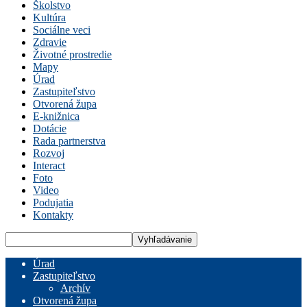
Školstvo
Kultúra
Sociálne veci
Zdravie
Životné prostredie
Mapy
Úrad
Zastupiteľstvo
Otvorená župa
E-knižnica
Dotácie
Rada partnerstva
Rozvoj
Interact
Foto
Video
Podujatia
Kontakty
Úrad
Zastupiteľstvo
Archív
Otvorená župa