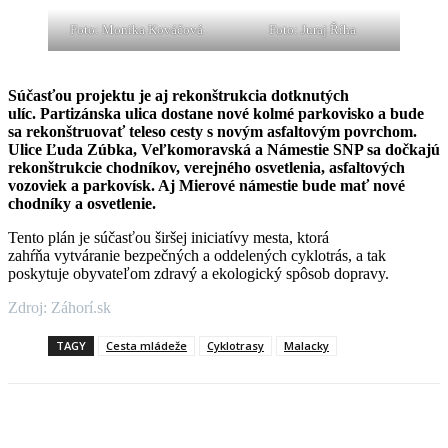
Foto: Monika Kováčová
Foto: Juraj Říha
Súčasťou projektu je aj rekonštrukcia dotknutých
ulíc. Partizánska ulica dostane nové kolmé parkovisko a bude
sa rekonštruovať teleso cesty s novým asfaltovým povrchom.
Ulice Ľuda Zúbka, Veľkomoravská a Námestie SNP sa dočkajú
rekonštrukcie chodníkov, verejného osvetlenia, asfaltových
vozoviek a parkovísk. Aj Mierové námestie bude mať nové
chodníky a osvetlenie.
Tento plán je súčasťou širšej iniciatívy mesta, ktorá
zahŕňa vytváranie bezpečných a oddelených cyklotrás, a tak
poskytuje obyvateľom zdravý a ekologický spôsob dopravy.
Zdroj: Záhorí.sk
TAGY
Cesta mládeže
Cyklotrasy
Malacky
Facebook
X
Linkedin
Tumblr