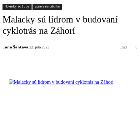
Novinky zo župy
Správy na titulke
Malacky sú lídrom v budovaní
cyklotrás na Záhorí
Jana Šantavá
22. júla 2023
3623
0
Facebook
X
Linkedin
Tumblr