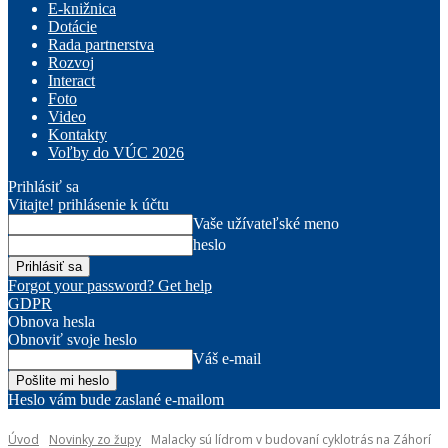
E-knižnica
Dotácie
Rada partnerstva
Rozvoj
Interact
Foto
Video
Kontakty
Voľby do VÚC 2026
Prihlásiť sa
Vitajte! prihlásenie k účtu
Vaše užívateľské meno
heslo
Forgot your password? Get help
GDPR
Obnova hesla
Obnoviť svoje heslo
Váš e-mail
Heslo vám bude zaslané e-mailom
Úvod
Novinky zo župy
Malacky sú lídrom v budovaní cyklotrás na Záhorí