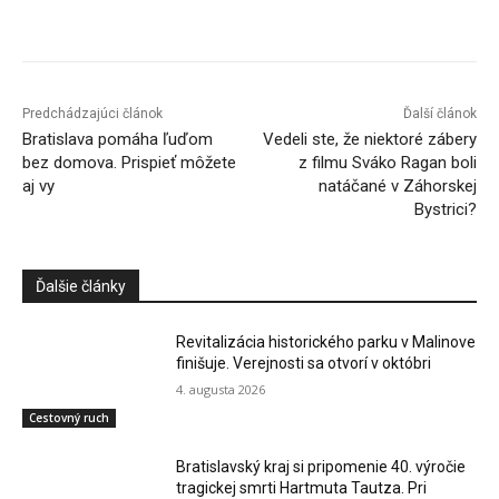
Facebook
X
Linkedin
Tumblr
Predchádzajúci článok
Ďalší článok
Bratislava pomáha ľuďom
Vedeli ste, že niektoré zábery
bez domova. Prispieť môžete
z filmu Sváko Ragan boli
aj vy
natáčané v Záhorskej
Bystrici?
Ďalšie články
Revitalizácia historického parku v Malinove
finišuje. Verejnosti sa otvorí v októbri
4. augusta 2026
Cestovný ruch
Bratislavský kraj si pripomenie 40. výročie
tragickej smrti Hartmuta Tautza. Pri