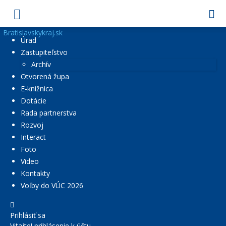
Bratislavskykraj.sk
Úrad
Zastupiteľstvo
Archív
Otvorená župa
E-knižnica
Dotácie
Rada partnerstva
Rozvoj
Interact
Foto
Video
Kontakty
Voľby do VÚC 2026
Prihlásiť sa
Vitajte! prihlásenie k účtu