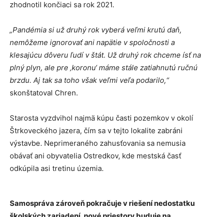
zhodnotil končiaci sa rok 2021.
„Pandémia si už druhý rok vyberá veľmi krutú daň,
nemôžeme ignorovať ani napätie v spoločnosti a
klesajúcu dôveru ľudí v štát. Už druhý rok chceme ísť na
plný plyn, ale pre ‚koronu‘ máme stále zatiahnutú ručnú
brzdu. Aj tak sa toho však veľmi veľa podarilo,“
skonštatoval Chren.
Starosta vyzdvihol najmä kúpu časti pozemkov v okolí
Štrkoveckého jazera, čím sa v tejto lokalite zabráni
výstavbe. Neprimeraného zahusťovania sa nemusia
obávať ani obyvatelia Ostredkov, kde mestská časť
odkúpila asi tretinu územia.
Samospráva zároveň pokračuje v riešení nedostatku
školských zariadení, nové priestory buduje na