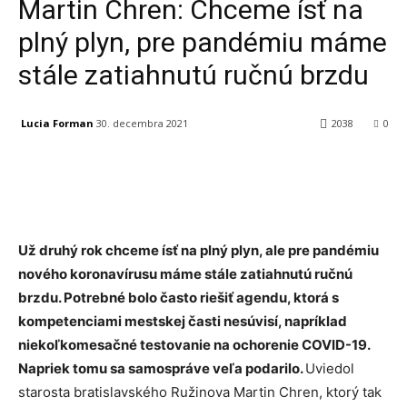
Martin Chren: Chceme ísť na
plný plyn, pre pandémiu máme
stále zatiahnutú ručnú brzdu
Lucia Forman
30. decembra 2021
2038
0
Facebook
X
Linkedin
Tumblr
Už druhý rok chceme ísť na plný plyn, ale pre pandémiu
nového koronavírusu máme stále zatiahnutú ručnú
brzdu. Potrebné bolo často riešiť agendu, ktorá s
kompetenciami mestskej časti nesúvisí, napríklad
niekoľkomesačné testovanie na ochorenie COVID-19.
Napriek tomu sa samospráve veľa podarilo.
Uviedol
starosta bratislavského Ružinova Martin Chren, ktorý tak