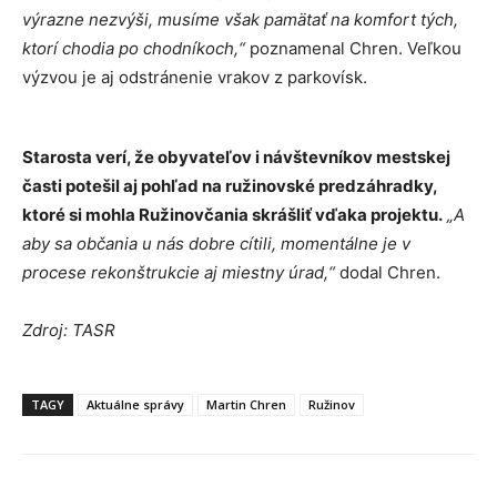
výrazne nezvýši, musíme však pamätať na komfort tých,
ktorí chodia po chodníkoch,“
poznamenal Chren. Veľkou
výzvou je aj odstránenie vrakov z parkovísk.
Starosta verí, že obyvateľov i návštevníkov mestskej
časti potešil aj pohľad na ružinovské predzáhradky,
ktoré si mohla Ružinovčania skrášliť vďaka projektu.
„A
aby sa občania u nás dobre cítili, momentálne je v
procese rekonštrukcie aj miestny úrad,“
dodal Chren.
Zdroj: TASR
TAGY
Aktuálne správy
Martin Chren
Ružinov