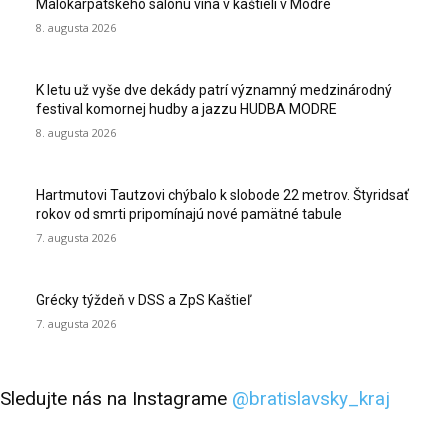
Malokarpatského salónu vína v kaštieli v Modre
8. augusta 2026
K letu už vyše dve dekády patrí významný medzinárodný
festival komornej hudby a jazzu HUDBA MODRE
8. augusta 2026
Hartmutovi Tautzovi chýbalo k slobode 22 metrov. Štyridsať
rokov od smrti pripomínajú nové pamätné tabule
7. augusta 2026
Grécky týždeň v DSS a ZpS Kaštieľ
7. augusta 2026
Sledujte nás na Instagrame
@bratislavsky_kraj