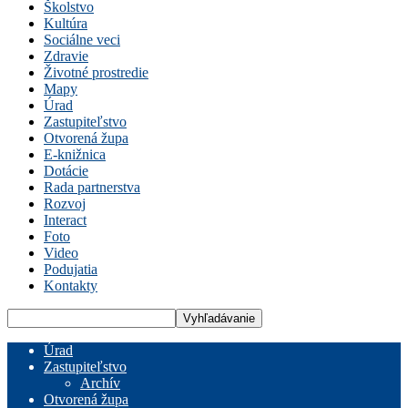
Školstvo
Kultúra
Sociálne veci
Zdravie
Životné prostredie
Mapy
Úrad
Zastupiteľstvo
Otvorená župa
E-knižnica
Dotácie
Rada partnerstva
Rozvoj
Interact
Foto
Video
Podujatia
Kontakty
Úrad
Zastupiteľstvo
Archív
Otvorená župa