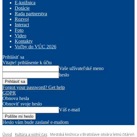
E-knižnica
Dotácie
Rada partnerstva
Rozvoj
Interact
Foto
Video
Kontakty
Voľby do VÚC 2026
Prihlásiť sa
Vitajte! prihlásenie k účtu
Vaše užívateľské meno
heslo
Forgot your password? Get help
GDPR
Obnova hesla
Obnoviť svoje heslo
Váš e-mail
Heslo vám bude zaslané e-mailom
Úvod
Kultúra a voľný čas
Mestská knižnica v Bratislave otvára letnú čitáreň