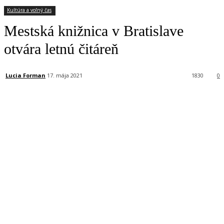
Kultúra a voľný čas
Mestská knižnica v Bratislave
otvára letnú čitáreň
Lucia Forman
17. mája 2021
1830
0
Facebook
X
Linkedin
Tumblr