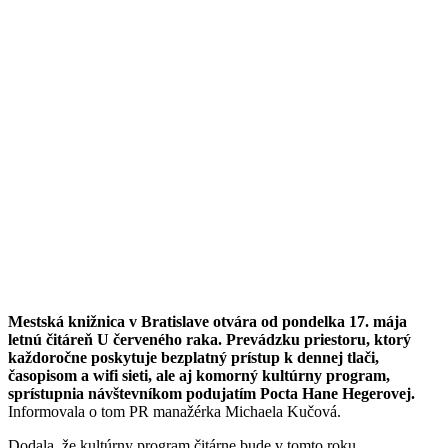
Mestská knižnica v Bratislave otvára od pondelka 17. mája
letnú čitáreň U červeného raka. Prevádzku priestoru, ktorý
každoročne poskytuje bezplatný prístup k dennej tlači,
časopisom a wifi sieti, ale aj komorný kultúrny program,
sprístupnia návštevníkom podujatím Pocta Hane Hegerovej.
Informovala o tom PR manažérka Michaela Kučová.
Dodala, že kultúrny program čitárne bude v tomto roku