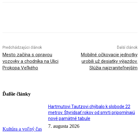
Facebook
X
Linkedin
Tumblr
Predchádzajúci článok
Ďalší článok
Mesto začína s opravou
Mobilné očkovacie jednotky
vozovky a chodníka na Ulici
urobili už desiatky výjazdov.
Prokopa Veľkého
Slúžia najzraniteľnejším
Ďalšie články
Hartmutovi Tautzovi chýbalo k slobode 22
metrov. Štyridsať rokov od smrti pripomínajú
nové pamätné tabule
7. augusta 2026
Kultúra a voľný čas