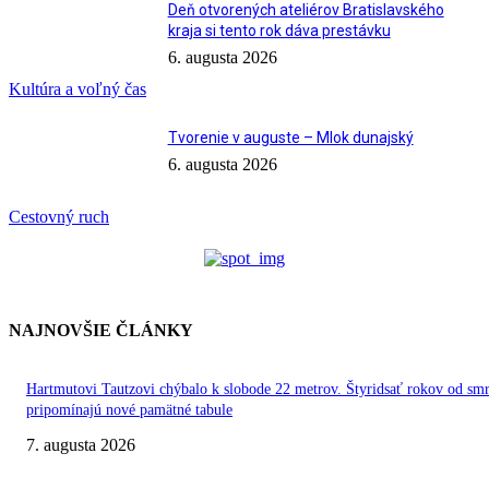
Deň otvorených ateliérov Bratislavského
kraja si tento rok dáva prestávku
6. augusta 2026
Kultúra a voľný čas
Tvorenie v auguste – Mlok dunajský
6. augusta 2026
Cestovný ruch
NAJNOVŠIE ČLÁNKY
Hartmutovi Tautzovi chýbalo k slobode 22 metrov. Štyridsať rokov od smr
pripomínajú nové pamätné tabule
7. augusta 2026