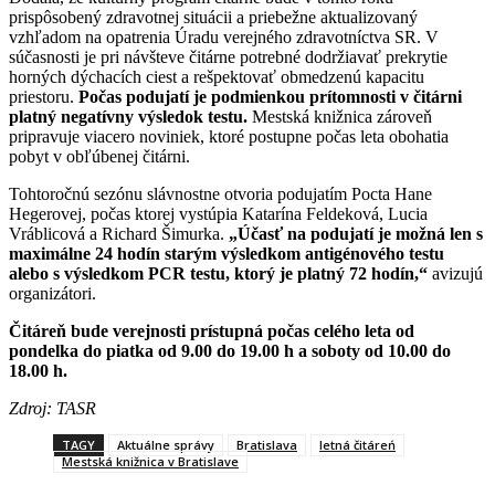
prispôsobený zdravotnej situácii a priebežne aktualizovaný
vzhľadom na opatrenia Úradu verejného zdravotníctva SR. V
súčasnosti je pri návšteve čitárne potrebné dodržiavať prekrytie
horných dýchacích ciest a rešpektovať obmedzenú kapacitu
priestoru.
Počas podujatí je podmienkou prítomnosti v čitárni
platný negatívny výsledok testu.
Mestská knižnica zároveň
pripravuje viacero noviniek, ktoré postupne počas leta obohatia
pobyt v obľúbenej čitárni.
Tohtoročnú sezónu slávnostne otvoria podujatím Pocta Hane
Hegerovej, počas ktorej vystúpia Katarína Feldeková, Lucia
Vráblicová a Richard Šimurka.
„Účasť na podujatí je možná len s
maximálne 24 hodín starým výsledkom antigénového testu
alebo s výsledkom PCR testu, ktorý je platný 72 hodín,“
avizujú
organizátori.
Čitáreň bude verejnosti prístupná počas celého leta od
pondelka do piatka od 9.00 do 19.00 h a soboty od 10.00 do
18.00 h.
Zdroj: TASR
TAGY
Aktuálne správy
Bratislava
letná čitáreń
Mestská knižnica v Bratislave