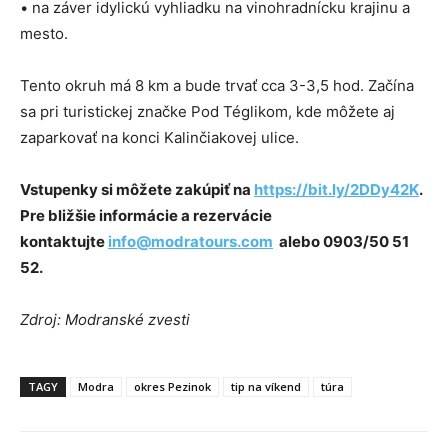
• na záver idylickú vyhliadku na vinohradnícku krajinu a
mesto.
Tento okruh má 8 km a bude trvať cca 3-3,5 hod. Začína
sa pri turistickej značke Pod Téglikom, kde môžete aj
zaparkovať na konci Kalinčiakovej ulice.
Vstupenky si môžete zakúpiť na
https://bit.ly/2DDy42K
.
Pre bližšie informácie a rezervácie
kontaktujte
info@modratours.com
alebo 0903/50 51
52.
Zdroj: Modranské zvesti
TAGY
Modra
okres Pezinok
tip na víkend
túra