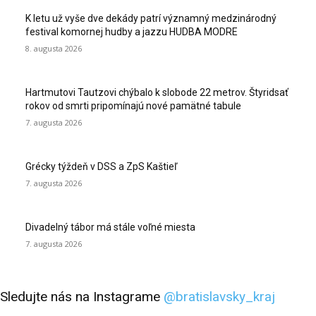
K letu už vyše dve dekády patrí významný medzinárodný
festival komornej hudby a jazzu HUDBA MODRE
8. augusta 2026
Hartmutovi Tautzovi chýbalo k slobode 22 metrov. Štyridsať
rokov od smrti pripomínajú nové pamätné tabule
7. augusta 2026
Grécky týždeň v DSS a ZpS Kaštieľ
7. augusta 2026
Divadelný tábor má stále voľné miesta
7. augusta 2026
Sledujte nás na Instagrame
@bratislavsky_kraj