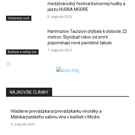
medzinárodný festival komornej hudby a
jazzu HUDBA MODRE
8. augusta 2026
Cestovný ruch
Hartmutovi Tautzovi chýbalo k slobode 22
metrov. Štyridsať rokov od smrti
pripomínajú nové pamätné tabule
7. augusta 2026
Kultúra a voľný čas
NAJNOVŠIE ČLÁNKY
Hľadáme prevádzkara/prevádzkarku vínotéky a
Malokarpatského salónu vína v kaštieli v Modre
8. augusta 2026