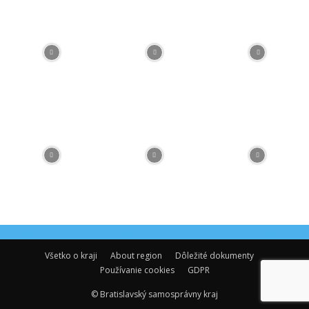
Facebook
Flickr
Instagram
RSS
Spotify
Youtube
Všetko o kraji
About region
Dôležité dokumenty
Používanie cookies
GDPR
© Bratislavský samosprávny kraj