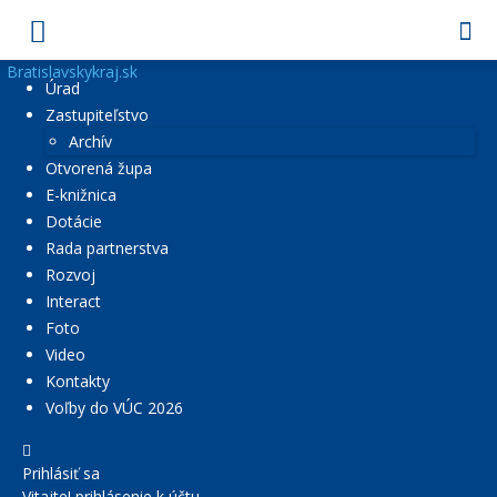
Bratislavskykraj.sk
Úrad
Zastupiteľstvo
Archív
Otvorená župa
E-knižnica
Dotácie
Rada partnerstva
Rozvoj
Interact
Foto
Video
Kontakty
Voľby do VÚC 2026
Prihlásiť sa
Vitajte! prihlásenie k účtu