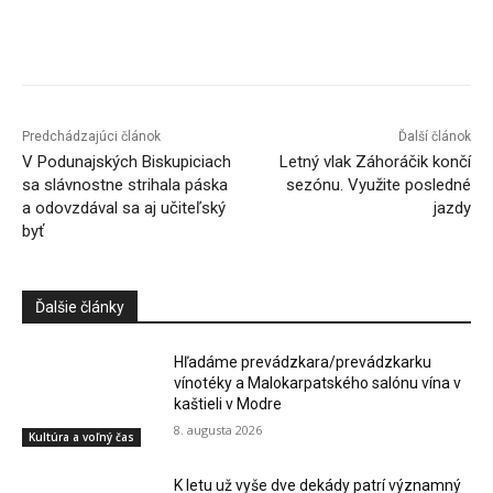
Facebook
X
Linkedin
Tumblr
Predchádzajúci článok
Ďalší článok
V Podunajských Biskupiciach
Letný vlak Záhoráčik končí
sa slávnostne strihala páska
sezónu. Využite posledné
a odovzdával sa aj učiteľský
jazdy
byť
Ďalšie články
Hľadáme prevádzkara/prevádzkarku
vínotéky a Malokarpatského salónu vína v
kaštieli v Modre
8. augusta 2026
Kultúra a voľný čas
K letu už vyše dve dekády patrí významný