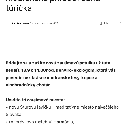
túrička
Lucia Forman
12. septembra 2020
1795
0
Facebook
X
Linkedin
Tumblr
Pridajte sa a zažite novú zaujímavú potulku už túto
nedeľu 13.9 o 14.00hod. s enviro-ekológom, ktorá vás
povedie cez krásne modranské lesy, kopce a
vinohradnícky chotár.
Uvidíte tri zaujímavé miesta:
• novú Štúrovu lavičku – meditatívne miesto najväčšieho
Slováka,
• rozprávkovo malebnú Harmóniu,