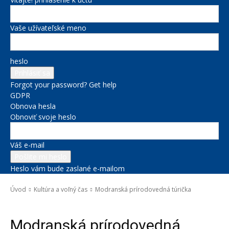
Vaše užívateľské meno
heslo
Forgot your password? Get help
GDPR
Obnova hesla
Obnoviť svoje heslo
Váš e-mail
Heslo vám bude zaslané e-mailom
Úvod
Kultúra a voľný čas
Modranská prírodovedná túrička
Kultúra a voľný čas
Modranská prírodovedná