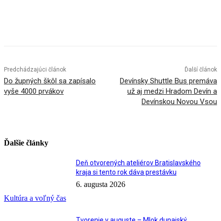
Facebook
X
Linkedin
Tumblr
Predchádzajúci článok
Ďalší článok
Do župných škôl sa zapísalo
Devínsky Shuttle Bus premáva
vyše 4000 prvákov
už aj medzi Hradom Devín a
Devínskou Novou Vsou
Ďalšie články
Deň otvorených ateliérov Bratislavského
kraja si tento rok dáva prestávku
6. augusta 2026
Kultúra a voľný čas
Tvorenie v auguste – Mlok dunajský