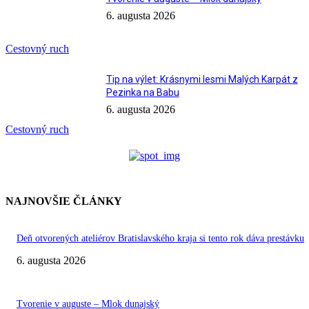
6. augusta 2026
Cestovný ruch
Tip na výlet: Krásnymi lesmi Malých Karpát z
Pezinka na Babu
6. augusta 2026
Cestovný ruch
NAJNOVŠIE ČLÁNKY
Deň otvorených ateliérov Bratislavského kraja si tento rok dáva prestávku
6. augusta 2026
Tvorenie v auguste – Mlok dunajský