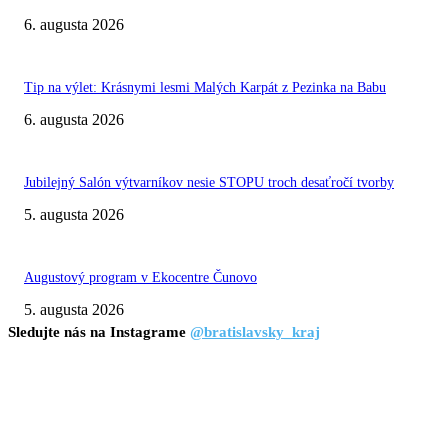
6. augusta 2026
Tip na výlet: Krásnymi lesmi Malých Karpát z Pezinka na Babu
6. augusta 2026
Jubilejný Salón výtvarníkov nesie STOPU troch desaťročí tvorby
5. augusta 2026
Augustový program v Ekocentre Čunovo
5. augusta 2026
Sledujte nás na Instagrame
@bratislavsky_kraj