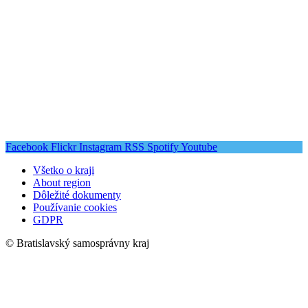
Facebook
Flickr
Instagram
RSS
Spotify
Youtube
Všetko o kraji
About region
Dôležité dokumenty
Používanie cookies
GDPR
© Bratislavský samosprávny kraj