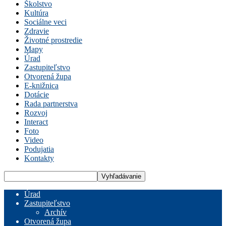
Školstvo
Kultúra
Sociálne veci
Zdravie
Životné prostredie
Mapy
Úrad
Zastupiteľstvo
Otvorená župa
E-knižnica
Dotácie
Rada partnerstva
Rozvoj
Interact
Foto
Video
Podujatia
Kontakty
Úrad
Zastupiteľstvo
Archív
Otvorená župa