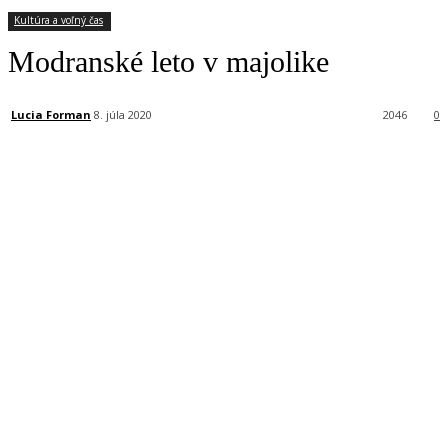
Kultúra a voľný čas
Modranské leto v majolike
Lucia Forman
8. júla 2020
2046
0
Facebook
X
Linkedin
Tumblr