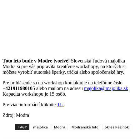
Toto leto bude v Modre tvorivé!
Slovenská ľudová majolika
Modra si pre vás pripravila kreatívne workshopy, na ktorých si
môžete vyrobiť autorské šperky, tričká alebo spoločenské hry.
Pre prihlásenie sa na workshop kontaktujte na telefónne číslo
+421911980105
alebo mailom na adresu
majolika@majolika.sk
Kapacita workshopu je 15 osôb.
Pre viac informácií kliknite
TU
.
Zdroj: Modra
TAGY
majolika
Modra
Modranské leto
okres Pezinok