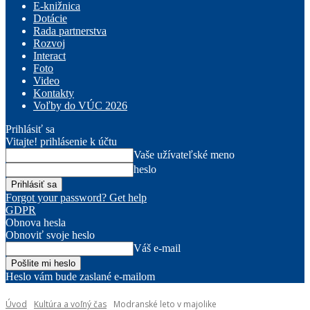
E-knižnica
Dotácie
Rada partnerstva
Rozvoj
Interact
Foto
Video
Kontakty
Voľby do VÚC 2026
Prihlásiť sa
Vitajte! prihlásenie k účtu
Vaše užívateľské meno
heslo
Forgot your password? Get help
GDPR
Obnova hesla
Obnoviť svoje heslo
Váš e-mail
Heslo vám bude zaslané e-mailom
Úvod
Kultúra a voľný čas
Modranské leto v majolike