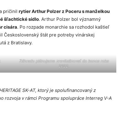
 pričinil
rytier Arthur Polzer z Poceru s manželkou
é šľachtické sídlo
. Arthur Polzer bol významný
r cisára
. Po rozpade monarchie sa rozhodol kaštieľ
l Československý štát pre potreby vinárskej
tá z Bratislavy.
.
Záhradu plánujeme zrevitalizovať do konca roka
2022.
u HERITAGE SK-AT, ktorý je spolufinancovaný z
o rozvoja v rámci Programu spolupráce Interreg V-A