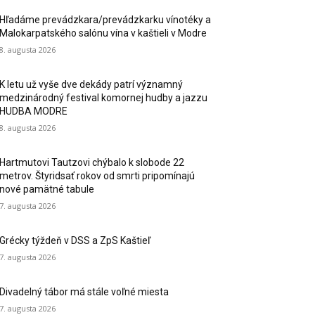
Hľadáme prevádzkara/prevádzkarku vínotéky a
Malokarpatského salónu vína v kaštieli v Modre
8. augusta 2026
K letu už vyše dve dekády patrí významný
medzinárodný festival komornej hudby a jazzu
HUDBA MODRE
8. augusta 2026
Hartmutovi Tautzovi chýbalo k slobode 22
metrov. Štyridsať rokov od smrti pripomínajú
nové pamätné tabule
7. augusta 2026
Grécky týždeň v DSS a ZpS Kaštieľ
7. augusta 2026
Divadelný tábor má stále voľné miesta
7. augusta 2026