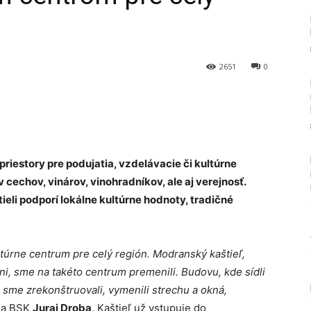
2651
0
Tumblr
priestory pre podujatia, vzdelávacie či kultúrne
v cechov, vinárov, vinohradníkov, ale aj verejnosť.
li podporí lokálne kultúrne hodnoty, tradičné
ltúrne centrum pre celý región. Modranský kaštieľ,
tni, sme na takéto centrum premenili. Budovu, kde sídli
 sme zrekonštruovali, vymenili strechu a okná,
da BSK
Juraj Droba
. Kaštieľ už vstupuje do