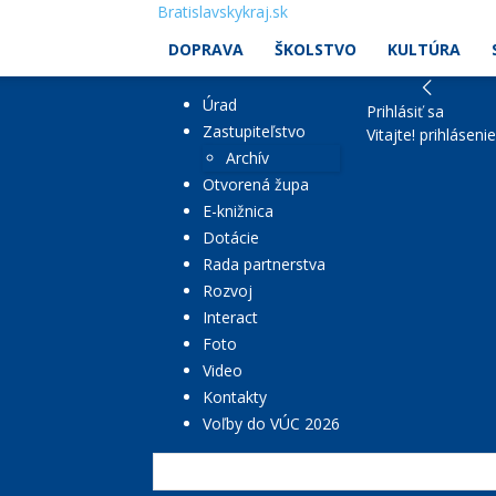
Bratislavskykraj.sk
DOPRAVA
ŠKOLSTVO
KULTÚRA
Úrad
Prihlásiť sa
Zastupiteľstvo
Vitajte! prihláseni
Archív
Otvorená župa
E-knižnica
Dotácie
Rada partnerstva
Rozvoj
Interact
Foto
Video
Kontakty
Voľby do VÚC 2026