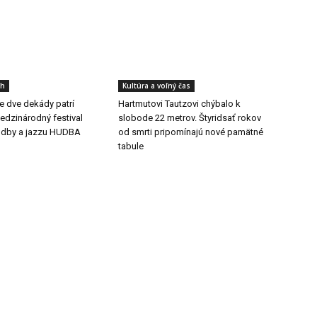
ch
Kultúra a voľný čas
še dve dekády patrí
Hartmutovi Tautzovi chýbalo k
dzinárodný festival
slobode 22 metrov. Štyridsať rokov
udby a jazzu HUDBA
od smrti pripomínajú nové pamätné
tabule