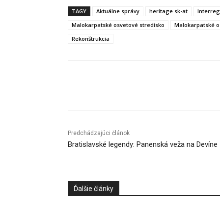
TAGY
Aktuálne správy
heritage sk-at
Interre
Malokarpatské osvetové stredisko
Malokarpatské o
Rekonštrukcia
Facebook
X
Linkedin
Predchádzajúci článok
Bratislavské legendy: Panenská veža na Devíne
Ďalšie články