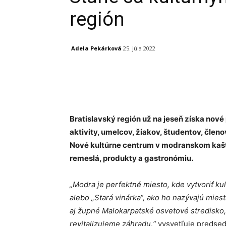
región
Adela Pekárková
25. júla 2022
Facebook
X
Linkedin
Bratislavský región už na jeseň získa nové 
aktivity, umelcov, žiakov, študentov, členo
Nové kultúrne centrum v modranskom kaštie
remeslá, produkty a gastronómiu.
„Modra je perfektné miesto, kde vytvoriť ku
alebo „Stará vinárka“, ako ho nazývajú mies
aj župné Malokarpatské osvetové stredisko,
revitalizujeme záhradu,“
vysvetľuje predse