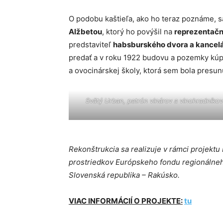
O podobu kaštieľa, ako ho teraz poznáme, sa
Alžbetou
, ktorý ho povýšil na
reprezentačn
predstaviteľ
habsburského dvora a kancelá
predať a v roku 1922 budovu a pozemky kúpi
a ovocinárskej školy, ktorá sem bola presunu
Svätý Urban, patrón vinárov a vinohradníkov
Rekonštrukcia sa realizuje v rámci projekt
prostriedkov Európskeho fondu regionálneh
Slovenská republika – Rakúsko.
VIAC INFORMÁCIÍ O PROJEKTE:
tu