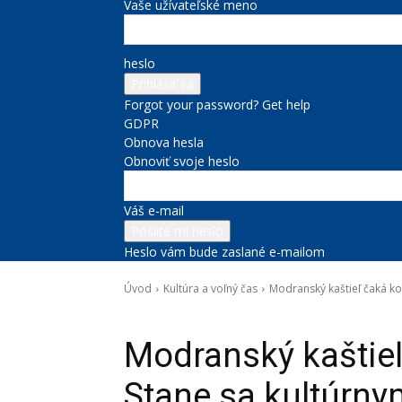
Vaše užívateľské meno
heslo
Forgot your password? Get help
GDPR
Obnova hesla
Obnoviť svoje heslo
Váš e-mail
Heslo vám bude zaslané e-mailom
Úvod
Kultúra a voľný čas
Modranský kaštieľ čaká ko
Kultúra a voľný čas
Projekty BSK
Správy na titulke
Modranský kaštieľ
Stane sa kultúrny