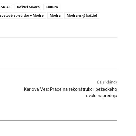
g SK-AT
Kaštieľ Modra
Kultúra
svetové stredisko v Modre
Modra
Modranský kaštieľ
Tumblr
Ďalší článok
Karlova Ves: Práce na rekonštrukcii bežeckého
oválu napredujú