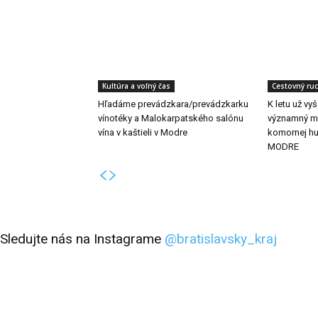
Kultúra a voľný čas
Cestovný ru
Hľadáme prevádzkara/prevádzkarku
K letu už vy
vínotéky a Malokarpatského salónu
významný me
vína v kaštieli v Modre
komornej h
MODRE
Sledujte nás na Instagrame
@bratislavsky_kraj