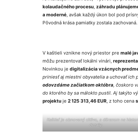
kolaudačného procesu
,
záhradu
plánujeme
a moderné
, avšak každý úkon bol pod prí
Pôvodná krása pamiatky zostala zachovaná.
V kaštieli vznikne nový priestor pre
malé ja
môžu prezentovať lokálni vinári,
reprezentat
Novinkou je
digitalizácia vzácnych predm
priniesť aj miestni obyvatelia a uchovať ich
odovzdáme začiatkom októbra
, čoskoro 
do ktorého by sa málokto pustil. Aj takýto
projektu
je
2 125 313,46 EUR
, z toho cena
Kaštieľ je obnovený citlivo, s dôrazom na histor
detaily.