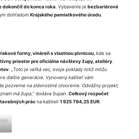
 dokončiť do konca roka
. Vybavenie je
bezbariérové
snym dohľadom
Krajského
pamiatkového úradu
.
viskové formy, vináreň s vlastnou pivnicou
, kde sa
ívny priestor pre oficiálne návštevy župy, ateliéry
.
etov
. „
Toto je veľká vec, svoje poklady totiž môžu
 pre ďalšie generácie. Vynovený kaštieľ vám
vás pozveme na slávnostné otvorenie. Odvážny projekt,
 význam má župa
,“ dodáva župan.
Celkový rozpočet
stavebných prác
na kaštieli
1 925 794,25 EUR
.
ické