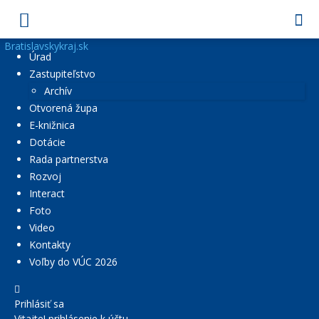
Bratislavskykraj.sk
Úrad
Zastupiteľstvo
Archív
Otvorená župa
E-knižnica
Dotácie
Rada partnerstva
Rozvoj
Interact
Foto
Video
Kontakty
Voľby do VÚC 2026
Prihlásiť sa
Vitajte! prihlásenie k účtu