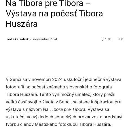
Na Tibora pre Tibora –
Výstava na počesť Tibora
Huszára
redakcia-bsk
7. novembra 2024
1745
0
Facebook
X
Linkedin
Tumblr
V Senci sa v novembri 2024 uskutoční jedinečná výstava
fotografií na počesť známeho slovenského fotografa
Tibora Huszára. Tento výnimočný umelec, ktorý prežil
veľkú časť svojho života v Senci, sa stane inšpiráciou pre
výstavu s názvom
Na Tibora pre Tibora
. Výstava sa
uskutoční vo výkladoch seneckých prevádzok a predstaví
tvorbu členov Mestského fotoklubu Tibora Huszára.