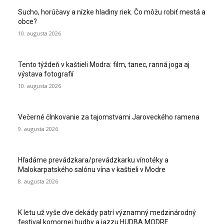
Sucho, horúčavy a nízke hladiny riek. Čo môžu robiť mestá a
obce?
10. augusta 2026
Tento týždeň v kaštieli Modra: film, tanec, ranná joga aj
výstava fotografií
10. augusta 2026
Večerné člnkovanie za tajomstvami Jaroveckého ramena
9. augusta 2026
Hľadáme prevádzkara/prevádzkarku vínotéky a
Malokarpatského salónu vína v kaštieli v Modre
8. augusta 2026
K letu už vyše dve dekády patrí významný medzinárodný
festival komornej hudby a jazzu HUDBA MODRE