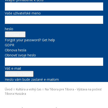
Vaše užívateľské meno
heslo
Forgot your password? Get help
GDPR
Obnova hesla
Obnoviť svoje heslo
Váš e-mail
Heslo vám bude zaslané e-mailom
Úvod
Kultúra a voľný čas
Na Tibora pre Tibora – Výstava na počesť
Tibora Huszára
Kultúra a voľný čas