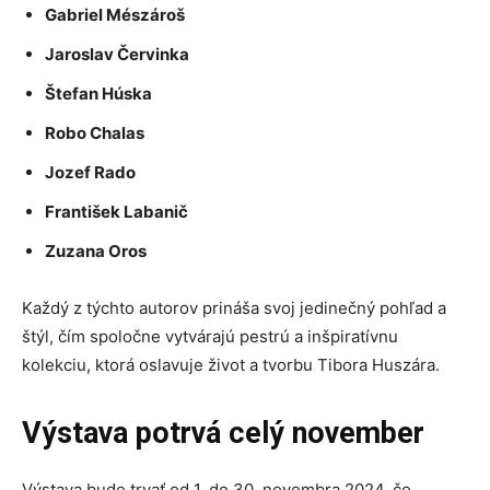
Gabriel Mészároš
Jaroslav Červinka
Štefan Húska
Robo Chalas
Jozef Rado
František Labanič
Zuzana Oros
Každý z týchto autorov prináša svoj jedinečný pohľad a
štýl, čím spoločne vytvárajú pestrú a inšpiratívnu
kolekciu, ktorá oslavuje život a tvorbu Tibora Huszára.
Výstava potrvá celý november
Výstava bude trvať od 1. do 30. novembra 2024, čo