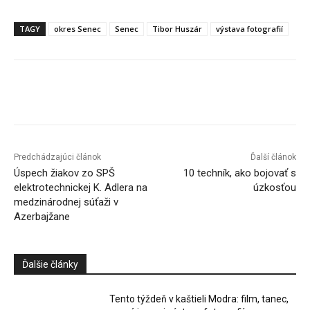
TAGY
okres Senec
Senec
Tibor Huszár
výstava fotografií
Facebook
X
Linkedin
Tumblr
Predchádzajúci článok
Ďalší článok
Úspech žiakov zo SPŠ
10 techník, ako bojovať s
elektrotechnickej K. Adlera na
úzkosťou
medzinárodnej súťaži v
Azerbajžane
Ďalšie články
Tento týždeň v kaštieli Modra: film, tanec,