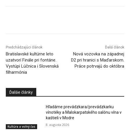
Facebook
X
Linkedin
Tumblr
Predchádzajúci článok
Ďalší článok
Bratislavské kultúrne leto
Nová vozovka na západnej
uzatvorí Finále pri fontáne.
D2 pri hranici s Maďarskom.
Vystúpi Lúčnica i Slovenská
Práce potrvajú do októbra
filharmónia
Ďalšie články
Hľadáme prevádzkara/prevádzkarku
vínotéky a Malokarpatského salónu vína v
kaštieli v Modre
8. augusta 2026
Kultúra a voľný čas