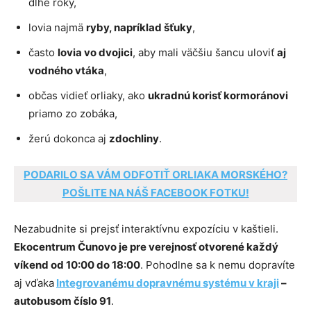
dlhé roky,
lovia najmä
ryby, napríklad šťuky
,
často
lovia vo dvojici
, aby mali väčšiu šancu uloviť
aj
vodného vtáka
,
občas vidieť orliaky, ako
ukradnú korisť kormoránovi
priamo zo zobáka,
žerú dokonca aj
zdochliny
.
PODARILO SA VÁM ODFOTIŤ ORLIAKA MORSKÉHO?
POŠLITE NA NÁŠ FACEBOOK FOTKU!
Nezabudnite si prejsť interaktívnu expozíciu v kaštieli.
Ekocentrum Čunovo je pre verejnosť otvorené každý
víkend od 10:00 do 18:00
. Pohodlne sa k nemu dopravíte
aj vďaka
Integrovanému dopravnému systému v kraji
–
autobusom číslo 91
.