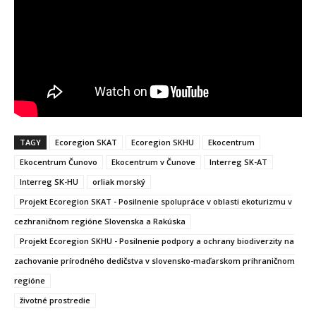
TAGY
Ecoregion SKAT
Ecoregion SKHU
Ekocentrum
Ekocentrum Čunovo
Ekocentrum v Čunove
Interreg SK-AT
Interreg SK-HU
orliak morský
Projekt Ecoregion SKAT - Posilnenie spolupráce v oblasti ekoturizmu v
cezhraničnom regióne Slovenska a Rakúska
Projekt Ecoregion SKHU - Posilnenie podpory a ochrany biodiverzity na
zachovanie prírodného dedičstva v slovensko-maďarskom prihraničnom
regióne
životné prostredie