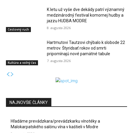
K letu už vyše dve dekády patrí významný
medzinárodný festival komornej hudby a
jazzu HUDBA MODRE
8. augusta 2026
Cestovný ruch
Hartmutovi Tautzovi chýbalo k slobode 22
metrov. Štyridsať rokov od smrti
pripomínajú nové pamätné tabule
7. augusta 2026
Kultúra a voľný čas
NAJNOVŠIE ČLÁNKY
Hľadáme prevádzkara/prevádzkarku vínotéky a
Malokarpatského salónu vína v kaštieli v Modre