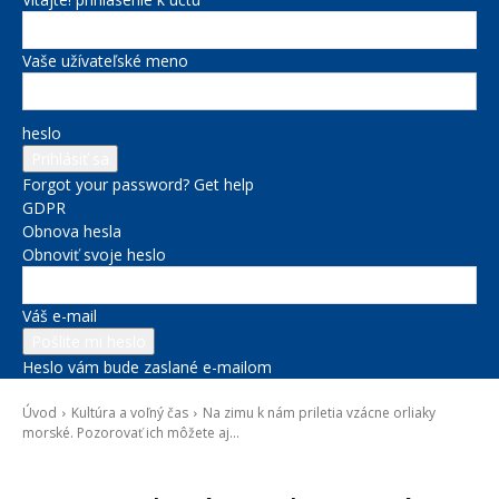
Vaše užívateľské meno
heslo
Forgot your password? Get help
GDPR
Obnova hesla
Obnoviť svoje heslo
Váš e-mail
Heslo vám bude zaslané e-mailom
Úvod
Kultúra a voľný čas
Na zimu k nám priletia vzácne orliaky
morské. Pozorovať ich môžete aj...
Kultúra a voľný čas
Správy na titulke
Životné prostredie