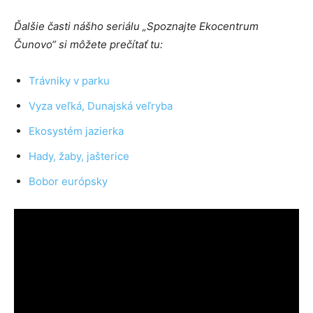
Ďalšie časti nášho seriálu „Spoznajte Ekocentrum
Čunovo“ si môžete prečítať tu:
Trávniky v parku
Vyza veľká, Dunajská veľryba
Ekosystém jazierka
Hady, žaby, jašterice
Bobor európsky