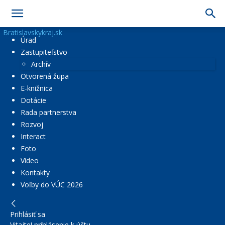
Bratislavskykraj.sk
Úrad
Zastupiteľstvo
Archív
Otvorená župa
E-knižnica
Dotácie
Rada partnerstva
Rozvoj
Interact
Foto
Video
Kontakty
Voľby do VÚC 2026
Prihlásiť sa
Vitajte! prihlásenie k účtu