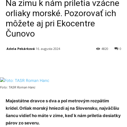
Na zimu k nám priletia vzácne
orliaky morské. Pozorovať ich
môžete aj pri Ekocentre
Čunovo
Adela Pekárková
16. augusta 2024
4820
0
Facebook
X
Linkedin
Tumblr
Foto: TASR Roman Hanc
Majestátne dravce s dva a pol metrovým rozpätím
krídel. Orliak morský hniezdi aj na Slovensku, najväčšiu
šancu vidieť ho máte v zime, keď k nám priletia desiatky
párov zo severu.