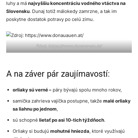
luhy a má
najvyššiu koncentráciu vodného vtáctva na
Slovensku
. Dunaj totiž málokedy zamrzne, a tak im
poskytne dostatok potravy po celú zimu.
Zdroj: https://www.donauauen.at/
A na záver pár zaujímavostí:
orliaky sú verné –
páry bývajú spolu mnoho rokov,
samička zahrieva vajíčka postupne, takže
malé orliaky
sa liahnu po jednom
,
sú schopné
lietať po asi 10-tich týždňoch
.
Orliaky si budujú
mohutné hniezda
, ktoré využívajú