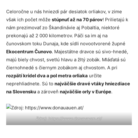
Celoročne u nás hniezdi pár desiatok orliakov, v zime
však ich počet môže
stúpnuť až na 70 párov
! Prilietajú k
nám prezimovať zo Škandinávie aj Pobaltia, niektoré
prekonajú až 2 000 kilometrov. Páči sa im aj na
čunovskom toku Dunaja, kde sídli novootvorené župné
Ekocentrum Čunovo
. Majestátne dravce sú sivo-hnedé,
majú biely chvost, svetlú hlavu a žltý zobák. Mláďatá sú
čiernohnedé s čiernym zobákom aj chvostom. A pri
rozpätí krídel dva a pol metra orliaka
určite
neprehliadnete. Sú to
najväčšie dravé vtáky hniezdiace
na Slovensku
a zároveň
najväčšie orly v Európe
.
Zdroj: https://www.donauauen.at/