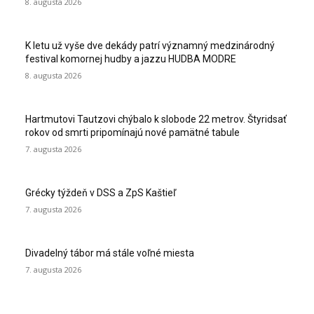
8. augusta 2026
K letu už vyše dve dekády patrí významný medzinárodný
festival komornej hudby a jazzu HUDBA MODRE
8. augusta 2026
Hartmutovi Tautzovi chýbalo k slobode 22 metrov. Štyridsať
rokov od smrti pripomínajú nové pamätné tabule
7. augusta 2026
Grécky týždeň v DSS a ZpS Kaštieľ
7. augusta 2026
Divadelný tábor má stále voľné miesta
7. augusta 2026