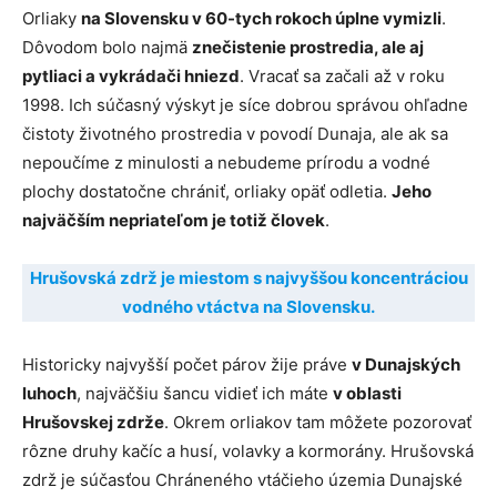
Orliaky
na Slovensku v 60-tych rokoch úplne vymizli
.
Dôvodom bolo najmä
znečistenie prostredia, ale aj
pytliaci a vykrádači hniezd
. Vracať sa začali až v roku
1998. Ich súčasný výskyt je síce dobrou správou ohľadne
čistoty životného prostredia v povodí Dunaja, ale ak sa
nepoučíme z minulosti a nebudeme prírodu a vodné
plochy dostatočne chrániť, orliaky opäť odletia.
Jeho
najväčším nepriateľom je totiž človek
.
Hrušovská zdrž je miestom s najvyššou koncentráciou
vodného vtáctva na Slovensku.
Historicky najvyšší počet párov žije práve
v Dunajských
luhoch
, najväčšiu šancu vidieť ich máte
v oblasti
Hrušovskej zdrže
. Okrem orliakov tam môžete pozorovať
rôzne druhy kačíc a husí, volavky a kormorány. Hrušovská
zdrž je súčasťou Chráneného vtáčieho územia Dunajské