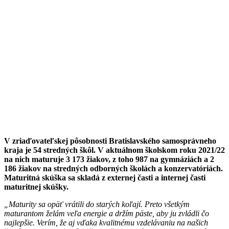
V zriaďovateľskej pôsobnosti Bratislavského samosprávneho
kraja je 54 stredných škôl. V aktuálnom školskom roku 2021/22
na nich maturuje 3 173 žiakov, z toho 987 na gymnáziách a 2
186 žiakov na stredných odborných školách a konzervatóriách.
Maturitná skúška sa skladá z externej časti a internej časti
maturitnej skúšky.
„Maturity sa opäť vrátili do starých koľají. Preto všetkým
maturantom želám veľa energie a držím päste, aby ju zvládli čo
najlepšie. Verím, že aj vďaka kvalitnému vzdelávaniu na našich