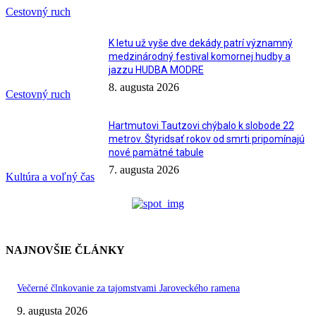
Cestovný ruch
K letu už vyše dve dekády patrí významný
medzinárodný festival komornej hudby a
jazzu HUDBA MODRE
8. augusta 2026
Cestovný ruch
Hartmutovi Tautzovi chýbalo k slobode 22
metrov. Štyridsať rokov od smrti pripomínajú
nové pamätné tabule
7. augusta 2026
Kultúra a voľný čas
NAJNOVŠIE ČLÁNKY
Večerné člnkovanie za tajomstvami Jaroveckého ramena
9. augusta 2026