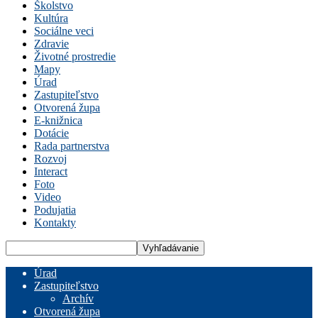
Školstvo
Kultúra
Sociálne veci
Zdravie
Životné prostredie
Mapy
Úrad
Zastupiteľstvo
Otvorená župa
E-knižnica
Dotácie
Rada partnerstva
Rozvoj
Interact
Foto
Video
Podujatia
Kontakty
Úrad
Zastupiteľstvo
Archív
Otvorená župa