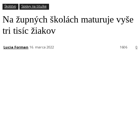
Školstvo
Správy na titulke
Na župných školách maturuje vyše
tri tisíc žiakov
Lucia Forman
16. marca 2022
1606
0
Facebook
X
Linkedin
Tumblr