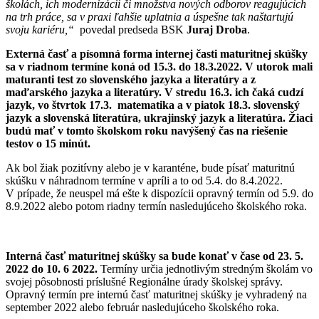
školách, ich modernizácii či množstva nových odborov reagujúcich
na trh práce, sa v praxi ľahšie uplatnia a úspešne tak naštartujú
svoju kariéru,“
povedal predseda BSK
Juraj Droba
.
Externá časť a písomná forma internej časti maturitnej skúšky
sa v riadnom termíne koná od 15.3. do 18.3.2022. V utorok mali
maturanti test zo slovenského jazyka a literatúry a z
maďarského jazyka a literatúry. V stredu 16.3. ich čaká cudzí
jazyk, vo štvrtok 17.3. matematika a v piatok 18.3. slovenský
jazyk a slovenská literatúra, ukrajinský jazyk a literatúra. Žiaci
budú mať v tomto školskom roku navýšený čas na riešenie
testov o 15 minút.
Ak bol žiak pozitívny alebo je v karanténe, bude písať maturitnú
skúšku v náhradnom termíne v apríli a to od 5.4. do 8.4.2022.
V prípade, že neuspel má ešte k dispozícii opravný termín od 5.9. do
8.9.2022 alebo potom riadny termín nasledujúceho školského roka.
Interná časť maturitnej skúšky sa bude konať v čase od 23. 5.
2022 do 10. 6 2022.
Termíny určia jednotlivým stredným školám vo
svojej pôsobnosti príslušné Regionálne úrady školskej správy.
Opravný termín pre internú časť maturitnej skúšky je vyhradený na
september 2022 alebo február nasledujúceho školského roka.