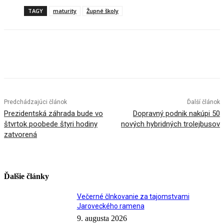
TAGY
maturity
Župné školy
Facebook
X
Linkedin
Tumblr
Predchádzajúci článok
Ďalší článok
Prezidentská záhrada bude vo
Dopravný podnik nakúpi 50
štvrtok poobede štyri hodiny
nových hybridných trolejbusov
zatvorená
Ďalšie články
Večerné člnkovanie za tajomstvami
Jaroveckého ramena
9. augusta 2026