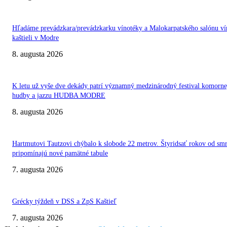
Hľadáme prevádzkara/prevádzkarku vínotéky a Malokarpatského salónu ví
kaštieli v Modre
8. augusta 2026
K letu už vyše dve dekády patrí významný medzinárodný festival komorne
hudby a jazzu HUDBA MODRE
8. augusta 2026
Hartmutovi Tautzovi chýbalo k slobode 22 metrov. Štyridsať rokov od smr
pripomínajú nové pamätné tabule
7. augusta 2026
Grécky týždeň v DSS a ZpS Kaštieľ
7. augusta 2026