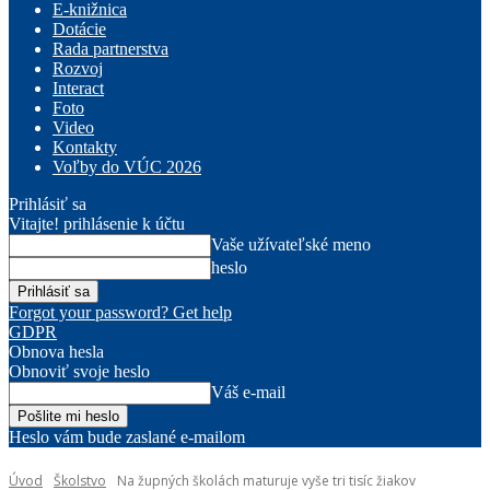
E-knižnica
Dotácie
Rada partnerstva
Rozvoj
Interact
Foto
Video
Kontakty
Voľby do VÚC 2026
Prihlásiť sa
Vitajte! prihlásenie k účtu
Vaše užívateľské meno
heslo
Forgot your password? Get help
GDPR
Obnova hesla
Obnoviť svoje heslo
Váš e-mail
Heslo vám bude zaslané e-mailom
Úvod
Školstvo
Na župných školách maturuje vyše tri tisíc žiakov