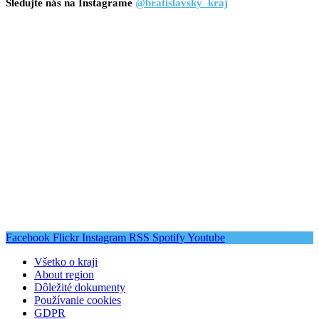
Sledujte nás na Instagrame
@bratislavsky_kraj
Facebook
Flickr
Instagram
RSS
Spotify
Youtube
Všetko o kraji
About region
Dôležité dokumenty
Používanie cookies
GDPR