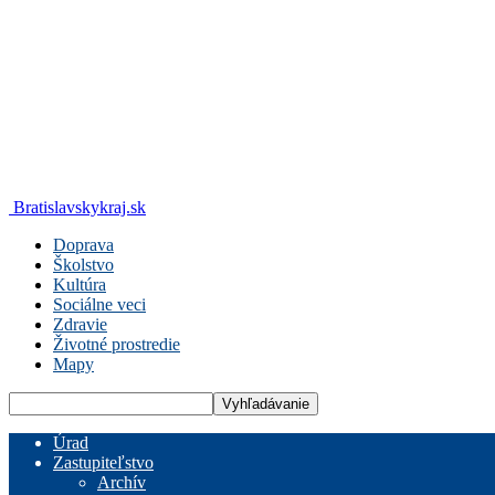
Bratislavskykraj.sk
Doprava
Školstvo
Kultúra
Sociálne veci
Zdravie
Životné prostredie
Mapy
Úrad
Zastupiteľstvo
Archív