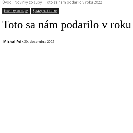
Úvod
Novinky zo župy
Toto sa nám podarilo v roku 2022
Novinky zo župy
Správy na titulke
Toto sa nám podarilo v roku
Michal Feik
30. decembra 2022
Facebook
X
Linkedin
Tumblr