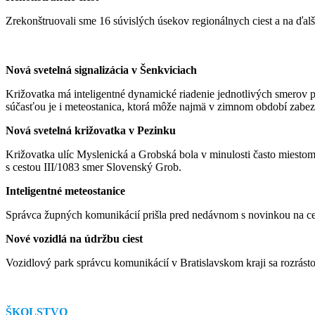
Zrekonštruovali sme 16 súvislých úsekov regionálnych ciest a na ďalší
Nová svetelná signalizácia v Šenkviciach
Križovatka má inteligentné dynamické riadenie jednotlivých smerov po
súčasťou je i meteostanica, ktorá môže najmä v zimnom období zabez
Nová svetelná križovatka v Pezinku
Križovatka ulíc Myslenická a Grobská bola v minulosti často miesto
s cestou III/1083 smer Slovenský Grob.
Inteligentné meteostanice
Správca župných komunikácií prišla pred nedávnom s novinkou na cestá
Nové vozidlá na údržbu ciest
Vozidlový park správcu komunikácií v Bratislavskom kraji sa rozrást
ŠKOLSTVO