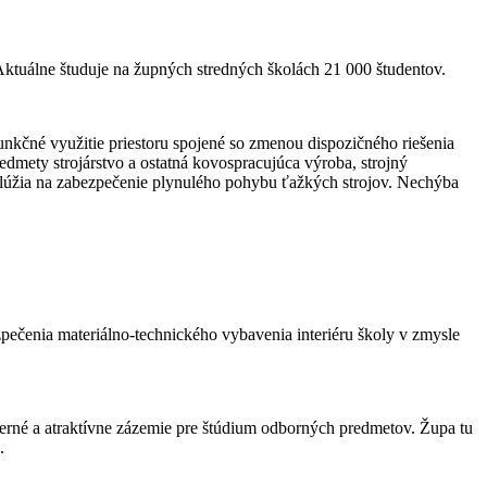
Aktuálne študuje na župných stredných školách 21 000 študentov.
unkčné využitie priestoru spojené so zmenou dispozičného riešenia
dmety strojárstvo a ostatná kovospracujúca výroba, strojný
 slúžia na zabezpečenie plynulého pohybu ťažkých strojov. Nechýba
zpečenia materiálno-technického vybavenia interiéru školy v zmysle
derné a atraktívne zázemie pre štúdium odborných predmetov. Župa tu
.