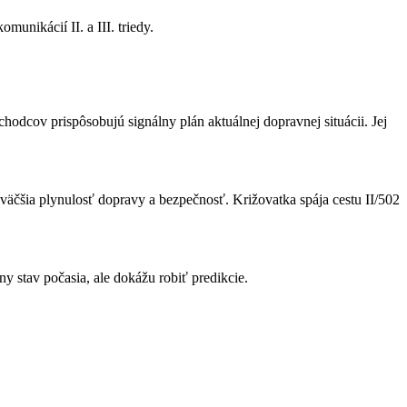
unikácií II. a III. triedy.
hodcov prispôsobujú signálny plán aktuálnej dopravnej situácii. Jej
äčšia plynulosť dopravy a bezpečnosť. Križovatka spája cestu II/502
y stav počasia, ale dokážu robiť predikcie.