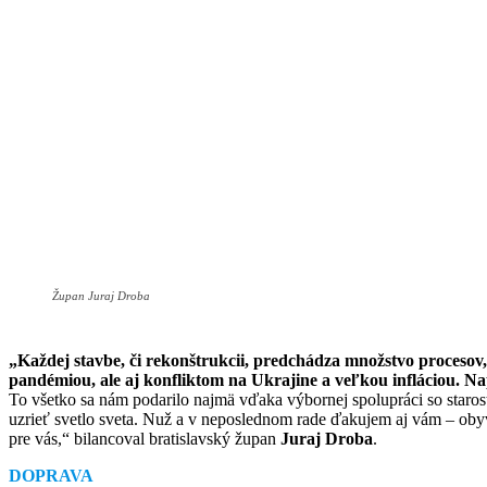
Župan Juraj Droba
„Každej stavbe, či rekonštrukcii, predchádza množstvo procesov, 
pandémiou, ale aj konfliktom na Ukrajine a veľkou infláciou. N
To všetko sa nám podarilo najmä vďaka výbornej spolupráci so star
uzrieť svetlo sveta. Nuž a v neposlednom rade ďakujem aj vám – obyva
pre vás,“ bilancoval bratislavský župan
Juraj Droba
.
DOPRAVA