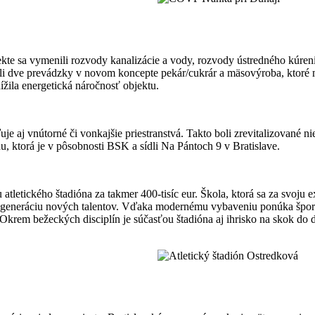
e sa vymenili rozvody kanalizácie a vody, rozvody ústredného kúrenia a
 dve prevádzky v novom koncepte pekár/cukrár a mäsovýroba, ktoré m
ížila energetická náročnosť objektu.
 aj vnútorné či vonkajšie priestranstvá. Takto boli zrevitalizované nie
, ktorá je v pôsobnosti BSK a sídli Na Pántoch 9 v Bratislave.
iu atletického štadióna za takmer 400-tisíc eur. Škola, ktorá sa za svo
generáciu nových talentov. Vďaka modernému vybaveniu ponúka šport
Okrem bežeckých disciplín je súčasťou štadióna aj ihrisko na skok do d