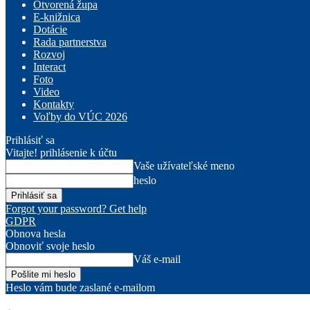
Otvorená župa
E-knižnica
Dotácie
Rada partnerstva
Rozvoj
Interact
Foto
Video
Kontakty
Voľby do VÚC 2026
Prihlásiť sa
Vitajte! prihlásenie k účtu
Vaše užívateľské meno
heslo
Forgot your password? Get help
GDPR
Obnova hesla
Obnoviť svoje heslo
Váš e-mail
Heslo vám bude zaslané e-mailom