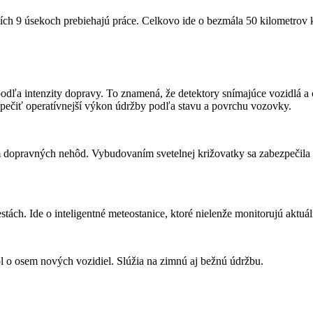
ch 9 úsekoch prebiehajú práce. Celkovo ide o bezmála 50 kilometrov kom
dľa intenzity dopravy. To znamená, že detektory snímajúce vozidlá a c
pečiť operatívnejší výkon údržby podľa stavu a povrchu vozovky.
m dopravných nehôd. Vybudovaním svetelnej križovatky sa zabezpečila v
ch. Ide o inteligentné meteostanice, ktoré nielenže monitorujú aktuáln
ol o osem nových vozidiel. Slúžia na zimnú aj bežnú údržbu.