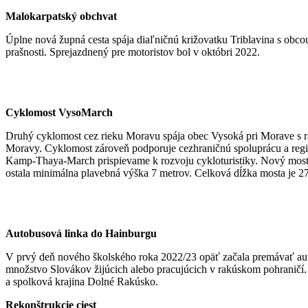
Malokarpatský obchvat
Úplne nová župná cesta spája diaľničnú križovatku Triblavina s obco
prašnosti. Sprejazdnený pre motoristov bol v októbri 2022.
Cyklomost VysoMarch
Druhý cyklomost cez rieku Moravu spája obec Vysoká pri Morave s 
Moravy. Cyklomost zároveň podporuje cezhraničnú spoluprácu a regi
Kamp-Thaya-March prispievame k rozvoju cykloturistiky. Nový most 
ostala minimálna plavebná výška 7 metrov. Celková dĺžka mosta je 27
Autobusová linka do Hainburgu
V prvý deň nového školského roka 2022/23 opäť začala premávať auto
množstvo Slovákov žijúcich alebo pracujúcich v rakúskom pohraničí. 
a spolková krajina Dolné Rakúsko.
Rekonštrukcie ciest