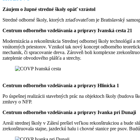
Záujem o župné stredné školy opäť vzrástol
Stredné odborné školy, ktorých zriaďovateľom je Bratislavský samosp
Centrum odborného vzdelávania a prípravy Ivanská cesta 21
Modernizácia a rekonštrukcia Strednej odbornej školy technológií a r
vnútorných priestorov. Vznikol tak nový koncept odborného teoretick
mechanik, či spracovanie dreva. Zároveň boli komplexne zrekonštruo
zateplenie obvodového plášťa a strechy.
Centrum odborného vzdelávania a prípravy Hlinícka 1
Po úspešnej realizácii stavebných prác na objektoch školy (budova š
zmluvy o NFP.
Centrum odborného vzdelávania a prípravy Ivanka pri Dunaji
Areál strednej školy v Zálesí prešiel veľkou rekonštrukciou a bude
zrekonštruovala stajne, jazdeckú halu i chovné stanice pre psov. Budú