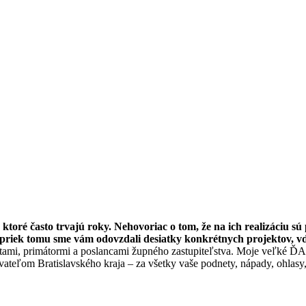
ktoré často trvajú roky. Nehovoriac o tom, že na ich realizáciu s
apriek tomu sme vám odovzdali desiatky konkrétnych projektov, vď
ostami, primátormi a poslancami župného zastupiteľstva. Moje veľké 
teľom Bratislavského kraja – za všetky vaše podnety, nápady, ohlasy, 