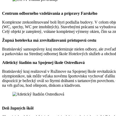
Centrum odborného vzdelávania a prípravy Farského
Komplexne zrekonštruované boli štyri podlažia budovy. V celom objekt
(WC, sprchy, WC pre imobilných). Stavebnými prácami sa vybudovali
Celý objekt je zateplený, vrátane kompletnej výmeny okien, čím sa zn
Župná hotelovka má zrevitalizovanú prístupovú cestu
Bratislavský samosprávny kraj modernizuje nielen odbory, ale zveľaďuje
a parkovisko na Strednej odbornej škole Hotelových služieb a obchodu
Atletický štadión na Spojenej škole Ostredková
Bratislavský kraj realizoval v Ružinove na Spojenej škole revitalizác
olympionikov, tak môže vďaka novému športovisku vychovať ďalšiu 
dispozícii je bežecký ovál so štyrmi dráhami s tartanovým povrchom. 
na vrh guľou, hod oštepom, diskom a kladivom.
Deň župných škôl