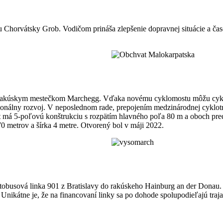
u Chorvátsky Grob. Vodičom prináša zlepšenie dopravnej situácie a čas
rakúskym mestečkom Marchegg. Vďaka novému cyklomostu môžu cyklisti
onálny rozvoj. V neposlednom rade, prepojením medzinárodnej cyklotr
má 5-poľovú konštrukciu s rozpätím hlavného poľa 80 m a oboch predp
0 metrov a šírka 4 metre. Otvorený bol v máji 2022.
busová linka 901 z Bratislavy do rakúskeho Hainburg an der Donau. P
Unikátne je, že na financovaní linky sa po dohode spolupodieľajú traja