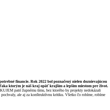
ú potrebné financie. Rok 2022 bol poznačený nielen doznievajúcou
aka ktorým je náš kraj opäť krajším a lepším miestom pre život.
ĎAKUJEM patrí župnému tímu, bez ktorého by projekty nedokázali
pochvaly, ale aj za konštruktívnu kritiku. Všetko čo robíme, robíme