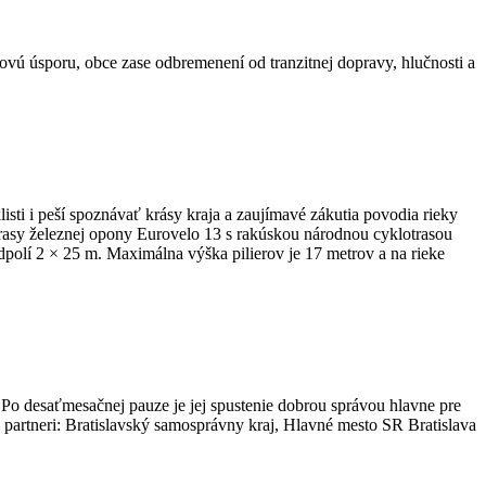
ovú úsporu, obce zase odbremenení od tranzitnej dopravy, hlučnosti a
 i peší spoznávať krásy kraja a zaujímavé zákutia povodia rieky
asy železnej opony Eurovelo 13 s rakúskou národnou cyklotrasou
olí 2 × 25 m. Maximálna výška pilierov je 17 metrov a na rieke
o desaťmesačnej pauze je jej spustenie dobrou správou hlavne pre
 partneri: Bratislavský samosprávny kraj, Hlavné mesto SR Bratislava