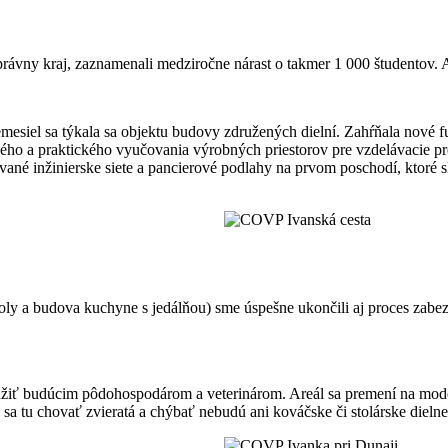
rávny kraj, zaznamenali medziročne nárast o takmer 1 000 študentov. 
emesiel sa týkala sa objektu budovy združených dielní. Zahŕňala nové f
ého a praktického vyučovania výrobných priestorov pre vzdelávacie pre
vané inžinierske siete a pancierové podlahy na prvom poschodí, ktoré
koly a budova kuchyne s jedálňou) sme úspešne ukončili aj proces zabe
 slúžiť budúcim pôdohospodárom a veterinárom. Areál sa premení na mo
 sa tu chovať zvieratá a chýbať nebudú ani kováčske či stolárske dielne