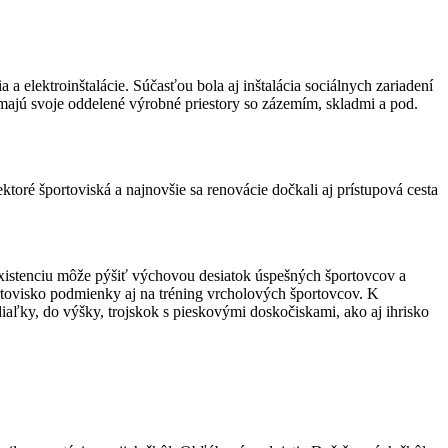
 elektroinštalácie. Súčasťou bola aj inštalácia sociálnych zariadení
ajú svoje oddelené výrobné priestory so zázemím, skladmi a pod.
ktoré športoviská a najnovšie sa renovácie dočkali aj prístupová cesta
ju existenciu môže pýšiť výchovou desiatok úspešných športovcov a
ovisko podmienky aj na tréning vrcholových športovcov. K
iaľky, do výšky, trojskok s pieskovými doskočiskami, ako aj ihrisko