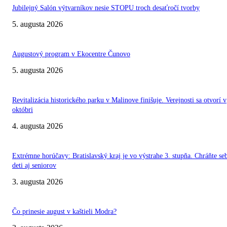
Jubilejný Salón výtvarníkov nesie STOPU troch desaťročí tvorby
5. augusta 2026
Augustový program v Ekocentre Čunovo
5. augusta 2026
Revitalizácia historického parku v Malinove finišuje. Verejnosti sa otvorí v
októbri
4. augusta 2026
Extrémne horúčavy: Bratislavský kraj je vo výstrahe 3. stupňa. Chráňte se
deti aj seniorov
3. augusta 2026
Čo prinesie august v kaštieli Modra?