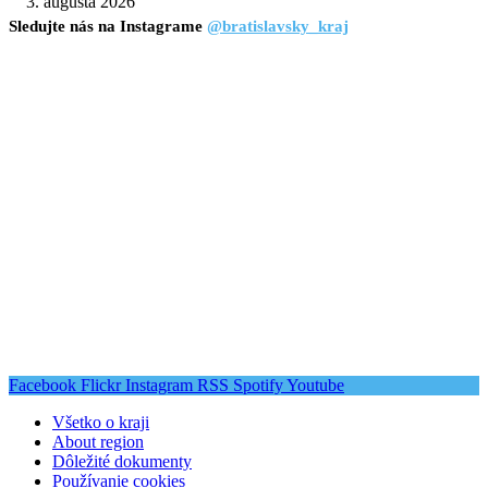
3. augusta 2026
Sledujte nás na Instagrame
@bratislavsky_kraj
Facebook
Flickr
Instagram
RSS
Spotify
Youtube
Všetko o kraji
About region
Dôležité dokumenty
Používanie cookies