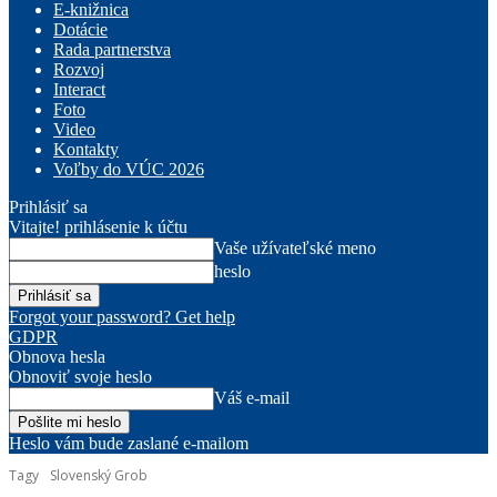
E-knižnica
Dotácie
Rada partnerstva
Rozvoj
Interact
Foto
Video
Kontakty
Voľby do VÚC 2026
Prihlásiť sa
Vitajte! prihlásenie k účtu
Vaše užívateľské meno
heslo
Forgot your password? Get help
GDPR
Obnova hesla
Obnoviť svoje heslo
Váš e-mail
Heslo vám bude zaslané e-mailom
Tagy
Slovenský Grob