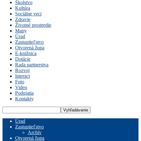
Školstvo
Kultúra
Sociálne veci
Zdravie
Životné prostredie
Mapy
Úrad
Zastupiteľstvo
Otvorená župa
E-knižnica
Dotácie
Rada partnerstva
Rozvoj
Interact
Foto
Video
Podujatia
Kontakty
Úrad
Zastupiteľstvo
Archív
Otvorená župa