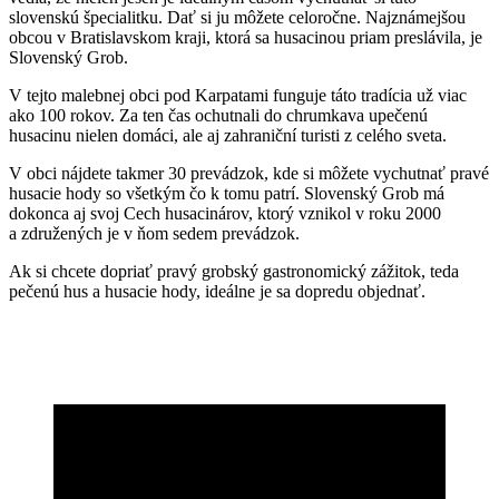
slovenskú špecialitku. Dať si ju môžete celoročne. Najznámejšou
obcou v Bratislavskom kraji, ktorá sa husacinou priam preslávila, je
Slovenský Grob.
V tejto malebnej obci pod Karpatami funguje táto tradícia už viac
ako 100 rokov. Za ten čas ochutnali do chrumkava upečenú
husacinu nielen domáci, ale aj zahraniční turisti z celého sveta.
V obci nájdete takmer 30 prevádzok, kde si môžete vychutnať pravé
husacie hody so všetkým čo k tomu patrí. Slovenský Grob má
dokonca aj svoj Cech husacinárov, ktorý vznikol v roku 2000
a združených je v ňom sedem prevádzok.
Ak si chcete dopriať pravý grobský gastronomický zážitok, teda
pečenú hus a husacie hody, ideálne je sa dopredu objednať.