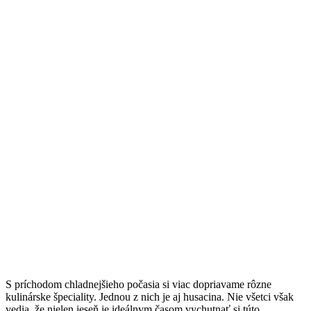
S príchodom chladnejšieho počasia si viac dopriavame rôzne
kulinárske špeciality. Jednou z nich je aj husacina. Nie všetci však
vedia, že nielen jeseň je ideálnym časom vychutnať si túto