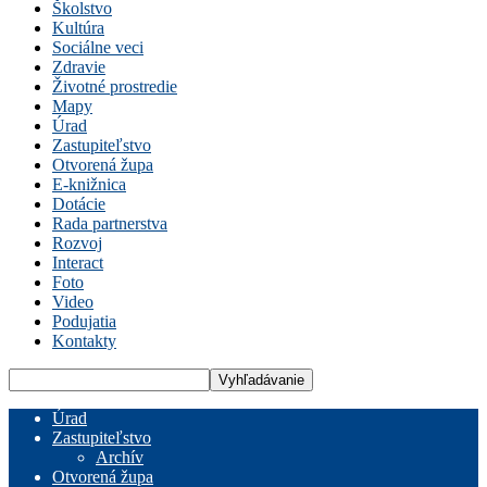
Školstvo
Kultúra
Sociálne veci
Zdravie
Životné prostredie
Mapy
Úrad
Zastupiteľstvo
Otvorená župa
E-knižnica
Dotácie
Rada partnerstva
Rozvoj
Interact
Foto
Video
Podujatia
Kontakty
Úrad
Zastupiteľstvo
Archív
Otvorená župa