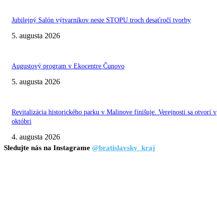
Jubilejný Salón výtvarníkov nesie STOPU troch desaťročí tvorby
5. augusta 2026
Augustový program v Ekocentre Čunovo
5. augusta 2026
Revitalizácia historického parku v Malinove finišuje. Verejnosti sa otvorí v
októbri
4. augusta 2026
Sledujte nás na Instagrame
@bratislavsky_kraj