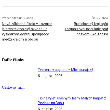
Predchádzajúci článok
Ďalší článok
Nová základná škola v Lozorne
Bratislavský kraj opäť
je architektonický skvost. Je
zorganizoval podujatie pod
výsledkom dobrej spolupráce
názvom Eko-fórum
medzi krajom a obcou
Ďalšie články
Tvorenie v auguste – Mlok dunajský
6. augusta 2026
Cestovný ruch
Tip na výlet: Krásnymi lesmi Malých Karpát z
Pezinka na Babu
6. augusta 2026