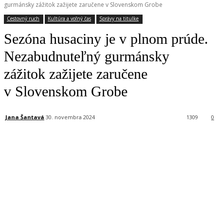
gurmánsky zážitok zažijete zaručene v Slovenskom Grobe
Cestovný ruch
Kultúra a voľný čas
Správy na titulke
Sezóna husaciny je v plnom prúde.
Nezabudnuteľný gurmánsky
zážitok zažijete zaručene
v Slovenskom Grobe
Jana Šantavá
30. novembra 2024
1309
0
Facebook
X
Linkedin
Tumblr