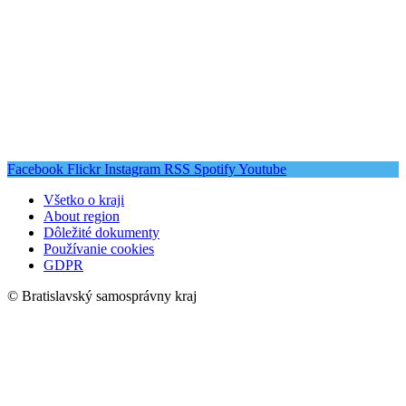
Facebook
Flickr
Instagram
RSS
Spotify
Youtube
Všetko o kraji
About region
Dôležité dokumenty
Používanie cookies
GDPR
© Bratislavský samosprávny kraj