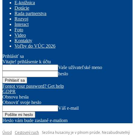
E-knižnica
Dotácie
Rada partnerstva
Rozvoj
Interact
Foto
Video
Kontakty
Voľby do VÚC 2026
Prihlásiť sa
Vitajte! prihlásenie k účtu
Vaše užívateľské meno
heslo
Forgot your password? Get help
GDPR
Obnova hesla
Obnoviť svoje heslo
Váš e-mail
Heslo vám bude zaslané e-mailom
Úvod
Cestovný ruch
Sezóna husaciny je v plnom prúde. Nezabudnuteľný