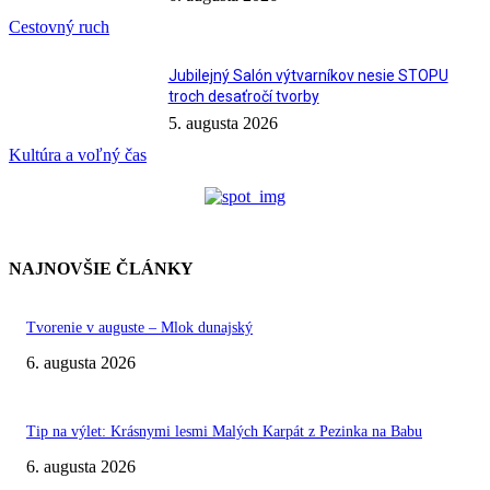
Cestovný ruch
Jubilejný Salón výtvarníkov nesie STOPU
troch desaťročí tvorby
5. augusta 2026
Kultúra a voľný čas
NAJNOVŠIE ČLÁNKY
Tvorenie v auguste – Mlok dunajský
6. augusta 2026
Tip na výlet: Krásnymi lesmi Malých Karpát z Pezinka na Babu
6. augusta 2026