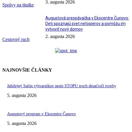
3. augusta 2026
Správy na titulke
Augustová prespávačka v Ekocentre Čunovo:
Deti spoznajú svet netopierov a pomôžu im
vytvoriť nový domov
2. augusta 2026
Cestovný ruch
NAJNOVŠIE ČLÁNKY
Jubilejný Salón výtvarníkov nesie STOPU troch desaťročí tvorby
5. augusta 2026
Augustový program v Ekocentre Čunovo
5. augusta 2026