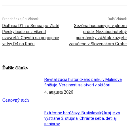
Predchádzajúci článok
Ďalší článok
Diaľnica D1 zo Senca po Zlaté
Sezóna husaciny je v plnom
Piesky bude cez víkend
prúde. Nezabudnuteľný
uzavretá. Chystá sa pripojenie
gurmánsky zážitok zažijete
vetvy D4 na Raču
zaručene v Slovenskom Grobe
Ďalšie články
Revitalizácia historického parku v Malinove
finišuje. Verejnosti sa otvorí v októbri
4. augusta 2026
Cestovný ruch
Extrémne horúčavy: Bratislavský kraj je vo
výstrahe 3. stupňa. Chráňte seba, deti aj
seniorov