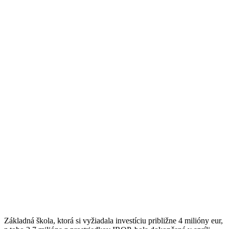
Základná škola, ktorá si vyžiadala investíciu približne 4 milióny eur,