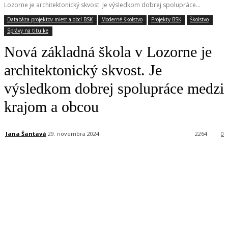
Lozorne je architektonický skvost. Je výsledkom dobrej spolupráce...
Databáza projektov miest a obcí BSK
Moderné školstvo
Projekty BSK
Školstvo
Správy na titulke
Nová základná škola v Lozorne je
architektonický skvost. Je
výsledkom dobrej spolupráce medzi
krajom a obcou
Jana Šantavá
29. novembra 2024
2264
0
Facebook
X
Linkedin
Tumblr