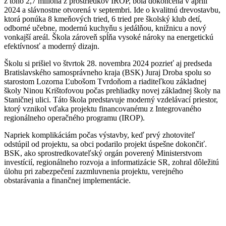
z toho 2,7 milióna z prostriedkov IROP, bola dokončená v apríli
2024 a slávnostne otvorená v septembri. Ide o kvalitnú drevostavbu,
ktorá ponúka 8 kmeňových tried, 6 tried pre školský klub detí,
odborné učebne, modernú kuchyňu s jedálňou, knižnicu a nový
vonkajší areál. Škola zároveň spĺňa vysoké nároky na energetickú
efektívnosť a moderný dizajn.
Školu si prišiel vo štvrtok 28. novembra 2024 pozrieť aj predseda
Bratislavského samosprávneho kraja (BSK) Juraj Droba spolu so
starostom Lozorna Ľubošom Tvrdoňom a riaditeľkou základnej
školy Ninou Krištofovou počas prehliadky novej základnej školy na
Staničnej ulici. Táto škola predstavuje moderný vzdelávací priestor,
ktorý vznikol vďaka projektu financovanému z Integrovaného
regionálneho operačného programu (IROP).
Napriek komplikáciám počas výstavby, keď prvý zhotoviteľ
odstúpil od projektu, sa obci podarilo projekt úspešne dokončiť.
BSK, ako sprostredkovateľský orgán poverený Ministerstvom
investícií, regionálneho rozvoja a informatizácie SR, zohral dôležitú
úlohu pri zabezpečení zazmluvnenia projektu, verejného
obstarávania a finančnej implementácie.