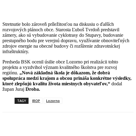
Stretnutie bolo zároveň príležitosťou na diskusiu o ďalších
rozvojových plánoch obce. Starosta Ľuboš Tvrdoň predstavil
zámery, ako sú vybudovanie cyklotrasy do Stupavy, budovanie
prestupného bodu pre verejnú dopravu, využívanie obnoviteľných
zdrojov energie na obecné budovy či rozšírenie zdravotníckej
infraštruktúry.
Predseda BSK ocenil úsilie obce Lozorno pri realizácii tohto
projektu a vyzdvihol význam kvalitného školstva pre rozvoj
regiónu.
„Nová základná škola je dôkazom, že dobrá
spolupráca medzi krajom a obcou prináša konkrétne výsledky,
ktoré zlepšujú kvalitu života miestnych obyvateľov,“
dodal
župan Juraj
Droba.
TAGY
IROP
Lozorno
Facebook
X
Linkedin
Tumblr