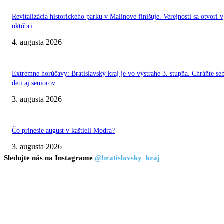
Revitalizácia historického parku v Malinove finišuje. Verejnosti sa otvorí v
októbri
4. augusta 2026
Extrémne horúčavy: Bratislavský kraj je vo výstrahe 3. stupňa. Chráňte se
deti aj seniorov
3. augusta 2026
Čo prinesie august v kaštieli Modra?
3. augusta 2026
Sledujte nás na Instagrame
@bratislavsky_kraj