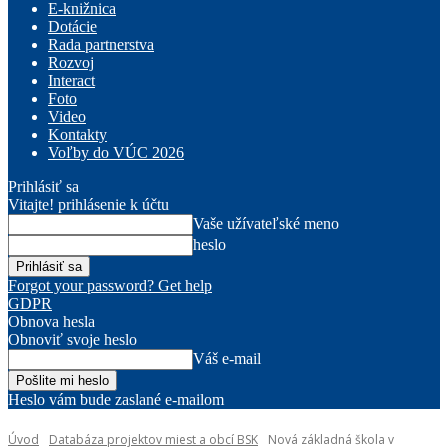
E-knižnica
Dotácie
Rada partnerstva
Rozvoj
Interact
Foto
Video
Kontakty
Voľby do VÚC 2026
Prihlásiť sa
Vitajte! prihlásenie k účtu
Vaše užívateľské meno
heslo
Forgot your password? Get help
GDPR
Obnova hesla
Obnoviť svoje heslo
Váš e-mail
Heslo vám bude zaslané e-mailom
Úvod
Databáza projektov miest a obcí BSK
Nová základná škola v