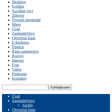
Školstvo
Kultúra
Sociálne veci
Zdravie
Životné prostredie
Mapy
Úrad
Zastupiteľstvo
Otvorená župa
E-knižnica
Dotácie
Rada partnerstva
Rozvoj
Interact
Foto
Video
Podujatia
Kontakty
Úrad
Zastupiteľstvo
Archív
Otvorená župa