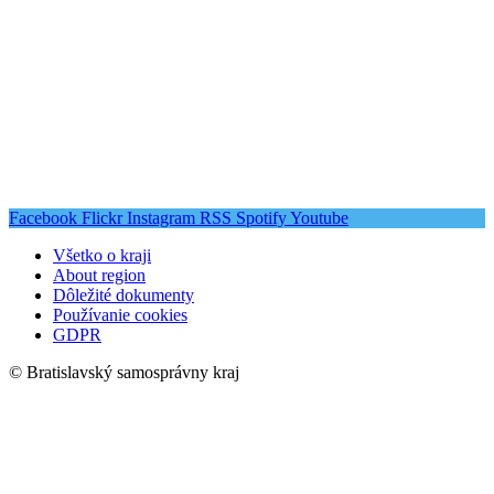
Facebook
Flickr
Instagram
RSS
Spotify
Youtube
Všetko o kraji
About region
Dôležité dokumenty
Používanie cookies
GDPR
© Bratislavský samosprávny kraj