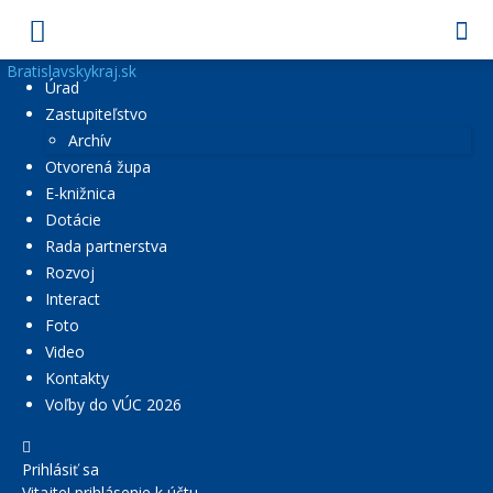
Bratislavskykraj.sk
Úrad
Zastupiteľstvo
Archív
Otvorená župa
E-knižnica
Dotácie
Rada partnerstva
Rozvoj
Interact
Foto
Video
Kontakty
Voľby do VÚC 2026
Prihlásiť sa
Vitajte! prihlásenie k účtu