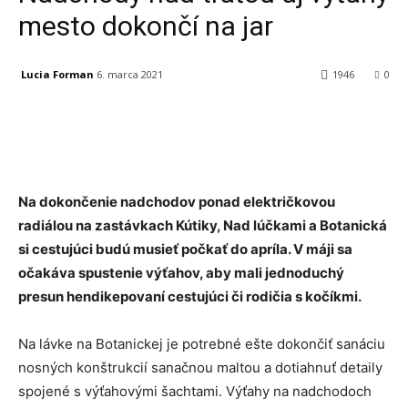
mesto dokončí na jar
Lucia Forman
6. marca 2021
1946
0
Facebook
X
Linkedin
Tumblr
Na dokončenie nadchodov ponad električkovou
radiálou na zastávkach Kútiky, Nad lúčkami a Botanická
si cestujúci budú musieť počkať do apríla. V máji sa
očakáva spustenie výťahov, aby mali jednoduchý
presun hendikepovaní cestujúci či rodičia s kočíkmi.
Na lávke na Botanickej je potrebné ešte dokončiť sanáciu
nosných konštrukcií sanačnou maltou a dotiahnuť detaily
spojené s výťahovými šachtami. Výťahy na nadchodoch