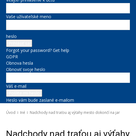
Vaše užívateľské meno
heslo
Forgot your password? Get help
GDPR
Obnova hesla
Obnoviť svoje heslo
Váš e-mail
Heslo vám bude zaslané e-mailom
Úvod
Iné
Nadchody nad traťou aj výťahy mesto dokončí na jar
Iné
Nadchody nad traťou aj výťahy