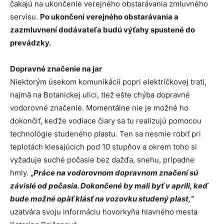
čakajú na ukončenie verejného obstarávania zmluvného
servisu.
Po ukončení verejného obstarávania a
zazmluvnení dodávateľa budú výťahy spustené do
prevádzky.
Dopravné značenie na jar
Niektorým úsekom komunikácií popri električkovej trati,
najmä na Botanickej ulici, tiež ešte chýba dopravné
vodorovné značenie. Momentálne nie je možné ho
dokončiť, keďže vodiace čiary sa tu realizujú pomocou
technológie studeného plastu. Ten sa nesmie robiť pri
teplotách klesajúcich pod 10 stupňov a okrem toho si
vyžaduje suché počasie bez dažďa, snehu, prípadne
hmly.
„
Práce na vodorovnom dopravnom značení sú
závislé od počasia. Dokončené by mali byť v apríli, keď
bude možné opäť klásť na vozovku studený plast,
“
uzatvára svoju informáciu hovorkyňa hlavného mesta