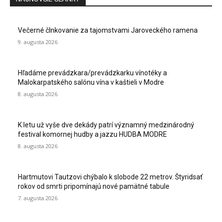
Večerné člnkovanie za tajomstvami Jaroveckého ramena
9. augusta 2026
Hľadáme prevádzkara/prevádzkarku vínotéky a
Malokarpatského salónu vína v kaštieli v Modre
8. augusta 2026
K letu už vyše dve dekády patrí významný medzinárodný
festival komornej hudby a jazzu HUDBA MODRE
8. augusta 2026
Hartmutovi Tautzovi chýbalo k slobode 22 metrov. Štyridsať
rokov od smrti pripomínajú nové pamätné tabule
7. augusta 2026