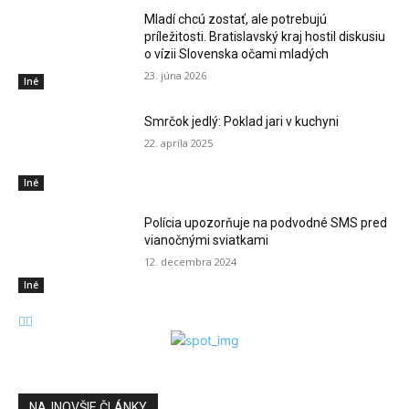
Mladí chcú zostať, ale potrebujú
príležitosti. Bratislavský kraj hostil diskusiu
o vízii Slovenska očami mladých
23. júna 2026
Iné
Smrčok jedlý: Poklad jari v kuchyni
22. apríla 2025
Iné
Polícia upozorňuje na podvodné SMS pred
vianočnými sviatkami
12. decembra 2024
Iné
NAJNOVŠIE ČLÁNKY