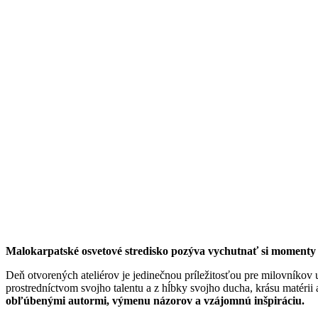
Malokarpatské osvetové stredisko pozýva vychutnať si momenty 
Deň otvorených ateliérov je jedinečnou príležitosťou pre milovníkov 
prostredníctvom svojho talentu a z hĺbky svojho ducha, krásu matérii 
obľúbenými autormi, výmenu názorov a vzájomnú inšpiráciu.