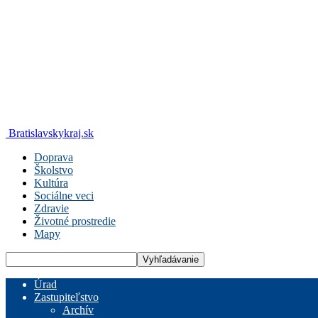
Bratislavskykraj.sk
Doprava
Školstvo
Kultúra
Sociálne veci
Zdravie
Životné prostredie
Mapy
Úrad
Zastupiteľstvo
Archív