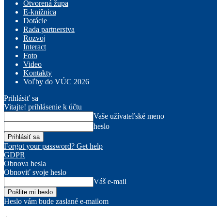
Otvorená župa
E-knižnica
Dotácie
Rada partnerstva
Rozvoj
Interact
Foto
Video
Kontakty
Voľby do VÚC 2026
Prihlásiť sa
Vitajte! prihlásenie k účtu
Vaše užívateľské meno
heslo
Forgot your password? Get help
GDPR
Obnova hesla
Obnoviť svoje heslo
Váš e-mail
Heslo vám bude zaslané e-mailom