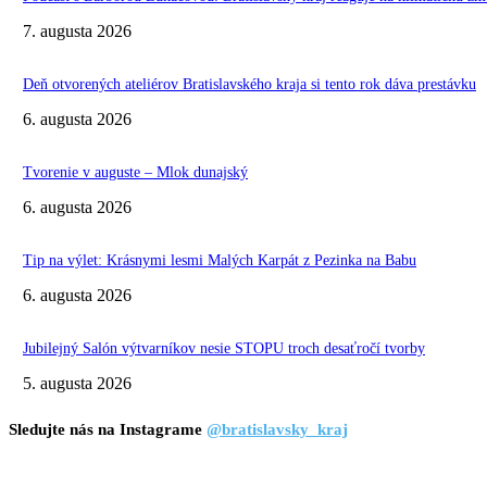
7. augusta 2026
Deň otvorených ateliérov Bratislavského kraja si tento rok dáva prestávku
6. augusta 2026
Tvorenie v auguste – Mlok dunajský
6. augusta 2026
Tip na výlet: Krásnymi lesmi Malých Karpát z Pezinka na Babu
6. augusta 2026
Jubilejný Salón výtvarníkov nesie STOPU troch desaťročí tvorby
5. augusta 2026
Sledujte nás na Instagrame
@bratislavsky_kraj