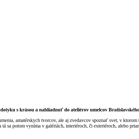
dotyku s krásou a nahliadnuť do ateliérov umelcov Bratislavskéh
umenia, amatérskych tvorcov, ale aj zvedavcov spoznať svet, v ktorom ta
a tá sa potom vyníma v galériách, interiéroch, či exteriéroch, alebo pr