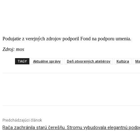
Podujatie z verejných zdrojov podporil Fond na podporu umenia.
Zdroj: mos
TAGY
Aktuálne správy
Deň otvorených ateliérov
Kultúra
Ma
Facebook
X
Linkedin
Tumblr
Predchádzajúci článok
Rača zachránila starú čerešňu. Stromu vybudovala elegantnú podp