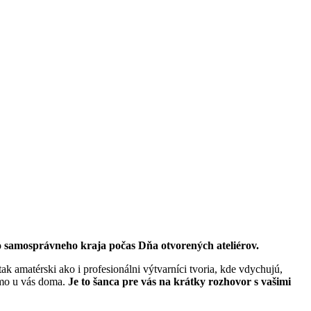
o samosprávneho kraja počas Dňa otvorených ateliérov.
k amatérski ako i profesionálni výtvarníci tvoria, kde vdychujú,
iamo u vás doma.
Je to šanca pre vás na krátky rozhovor s vašimi