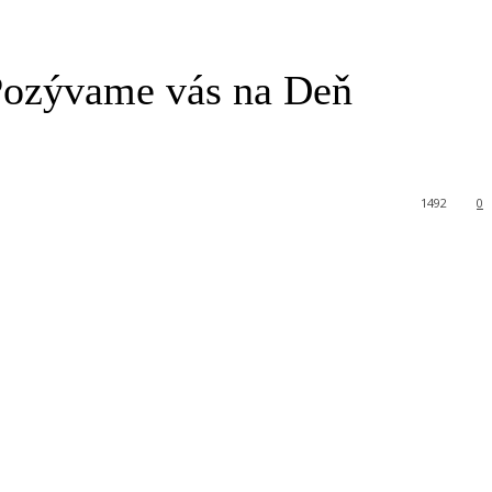
 Pozývame vás na Deň
1492
0