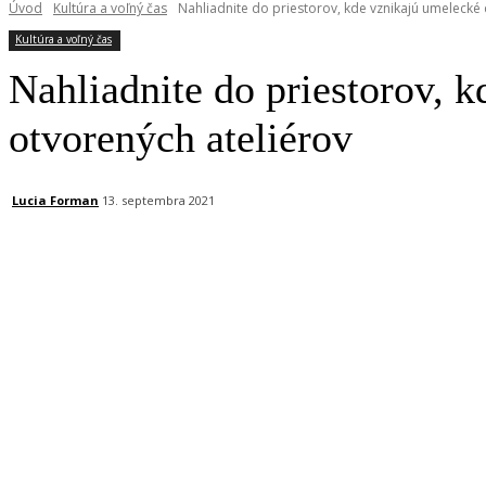
Úvod
Kultúra a voľný čas
Nahliadnite do priestorov, kde vznikajú umelecké 
Kultúra a voľný čas
Nahliadnite do priestorov, 
otvorených ateliérov
Lucia Forman
13. septembra 2021
Facebook
X
Linkedin
Tumblr