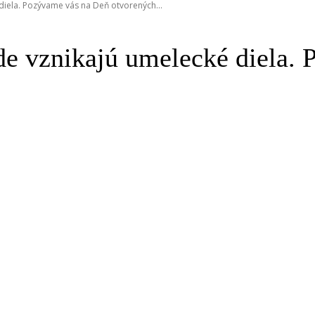
diela. Pozývame vás na Deň otvorených...
kde vznikajú umelecké diela.