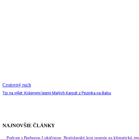
Cestovný ruch
Tip na výlet: Krásnymi lesmi Malých Karpát z Pezinka na Babu
NAJNOVŠIE ČLÁNKY
Podcast s Barborou Lukáčovou: Bratislavský kraj reaguje na klimatickú zm