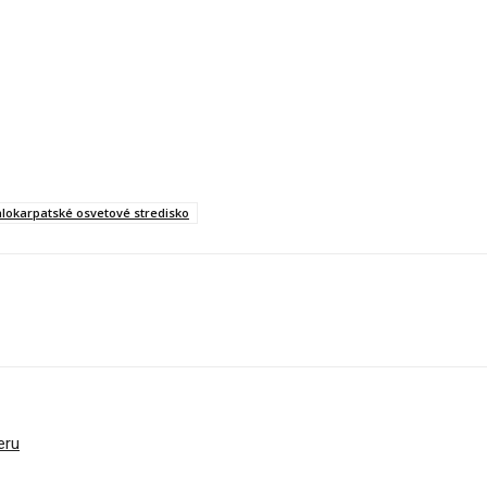
lokarpatské osvetové stredisko
eru