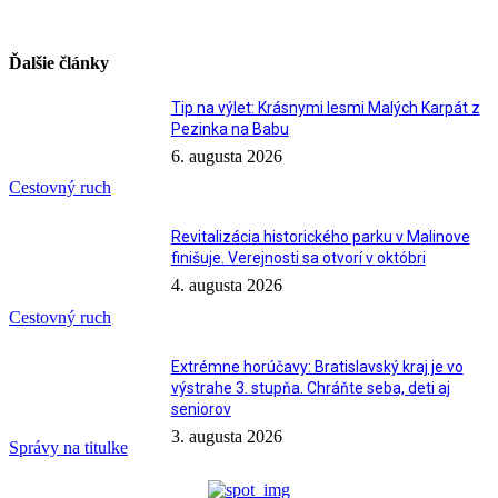
Ďalšie články
Tip na výlet: Krásnymi lesmi Malých Karpát z
Pezinka na Babu
6. augusta 2026
Cestovný ruch
Revitalizácia historického parku v Malinove
finišuje. Verejnosti sa otvorí v októbri
4. augusta 2026
Cestovný ruch
Extrémne horúčavy: Bratislavský kraj je vo
výstrahe 3. stupňa. Chráňte seba, deti aj
seniorov
3. augusta 2026
Správy na titulke