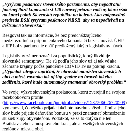
„
Vyzývam poslancov slovenského parlamentu, aby nepodľahli
falošnej ilúzii kupovania si 140 eurovej priazne voličov, ktorá však
na konci položí Slovenskú republiku na kolená. Ako zodpovedný
predseda BSK vyzývam poslancov NRSR, aby sa nepodieľali na
deštrukcii Slovenska.
“
Reagoval tak na informácie, že bez predchádzajúceho
medzirezortného pripomienkového konania či bez stanovísk ÚHP
a IFP bol v parlamente opäť predložený takýto legislatívny návrh.
Legislatívny zámer označil za populistický, ktorý likviduje
slovenské samosprávy. Tie sú podľa jeho slov už aj tak vďaka
záchrane krajiny počas pandémie COVID 19 na pokraji krachu.
„
Výpadok zdrojov zapríčiní, že obrovské množstvo slovenských
obcí a miest, rovnako tak aj žúp spadne na úroveň takého
zadlženia, ktoré bude automaticky znamenať obrovský problém.
“
Vo svojej výzve slovenským poslancom, ktorú zverejnil na svojom
facebookovom profile
(
https://www.facebook.com/jurajdroba/videos/1537206626720509
)
vymenoval, čo všetko prijatie takéhoto návrhu spôsobí. Podľa jeho
slov bude prijatie daňového bonusu v praxi znamenať obmedzenie
služieb župy obyvateľom. Podotkol, že sa to dotýka nie len
Bratislavského samosprávneho kraja, ale aj všetkých slovenských
regiónov, miest a obcí.