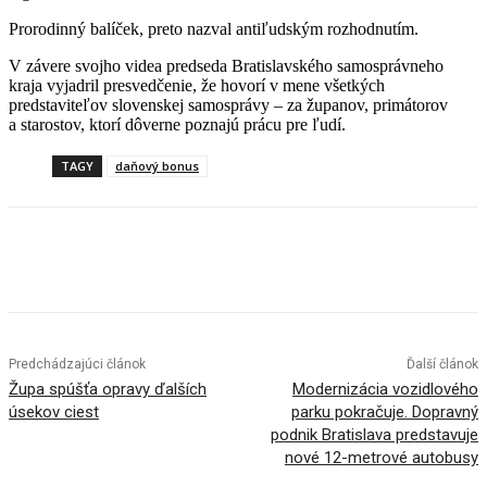
Prorodinný balíček, preto nazval antiľudským rozhodnutím.
V závere svojho videa predseda Bratislavského samosprávneho
kraja vyjadril presvedčenie, že hovorí v mene všetkých
predstaviteľov slovenskej samosprávy – za županov, primátorov
a starostov, ktorí dôverne poznajú prácu pre ľudí.
TAGY
daňový bonus
Facebook
X
Linkedin
Tumblr
Predchádzajúci článok
Ďalší článok
Župa spúšťa opravy ďalších
Modernizácia vozidlového
úsekov ciest
parku pokračuje. Dopravný
podnik Bratislava predstavuje
nové 12-metrové autobusy