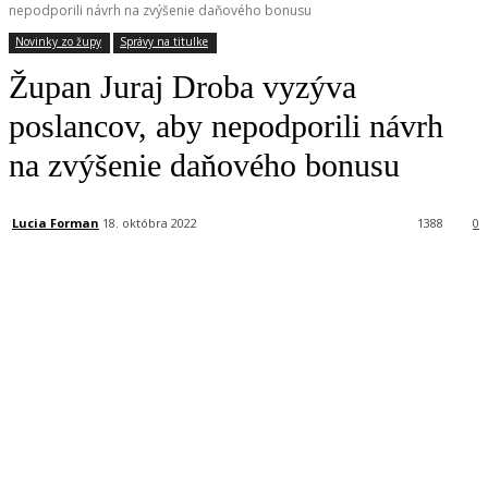
nepodporili návrh na zvýšenie daňového bonusu
Novinky zo župy
Správy na titulke
Župan Juraj Droba vyzýva
poslancov, aby nepodporili návrh
na zvýšenie daňového bonusu
Lucia Forman
18. októbra 2022
1388
0
Facebook
X
Linkedin
Tumblr