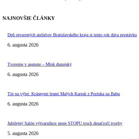
NAJNOVŠIE ČLÁNKY
Deň otvorených ateliérov Bratislavského kraja si tento rok dáva prestávku
6. augusta 2026
Tvorenie v auguste – Mlok dunajský
6. augusta 2026
Tip na výlet: Krásnymi lesmi Malých Karpát z Pezinka na Babu
6. augusta 2026
Jubilejný Salón výtvarníkov nesie STOPU troch desaťročí tvorby
5. augusta 2026