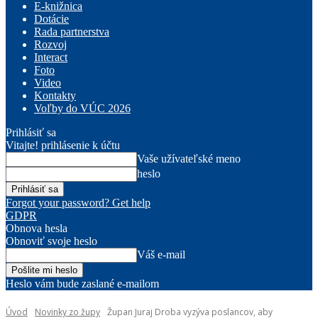
E-knižnica
Dotácie
Rada partnerstva
Rozvoj
Interact
Foto
Video
Kontakty
Voľby do VÚC 2026
Prihlásiť sa
Vitajte! prihlásenie k účtu
Vaše užívateľské meno
heslo
Forgot your password? Get help
GDPR
Obnova hesla
Obnoviť svoje heslo
Váš e-mail
Heslo vám bude zaslané e-mailom
Úvod
Novinky zo župy
Župan Juraj Droba vyzýva poslancov, aby