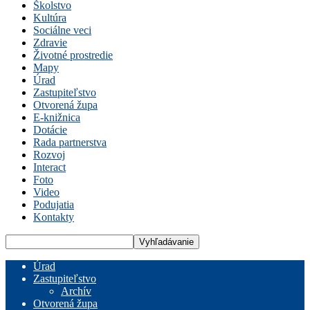
Školstvo
Kultúra
Sociálne veci
Zdravie
Životné prostredie
Mapy
Úrad
Zastupiteľstvo
Otvorená župa
E-knižnica
Dotácie
Rada partnerstva
Rozvoj
Interact
Foto
Video
Podujatia
Kontakty
Úrad
Zastupiteľstvo
Archív
Otvorená župa