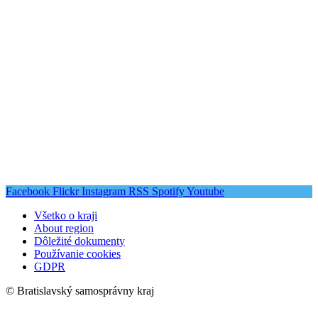
Facebook
Flickr
Instagram
RSS
Spotify
Youtube
Všetko o kraji
About region
Dôležité dokumenty
Používanie cookies
GDPR
© Bratislavský samosprávny kraj