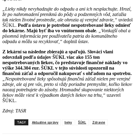
„Lieky nikdy nevyhadzujte do odpadu a ani ich nesplachujte. Hrozí,
že po nahromadení preniknú do pôdy a podzemných vôd, zaťažia
tak nielen životné prostredie, ale ohrozia aj verejné zdravie,“
uviedol
ŠÚKL.
Podľa ústavu je potrebné nespotrebované lieky odniesť
do lekárne. Majú byť iba vo vnútornom obale
. „Vonkajší obal a
písomná informácia pre používateľa patria do komunálneho
odpadu a môžu sa recyklovať,“
doplnil ústav.
Z lekární sa následne zbierajú a spaľujú. Slováci vlani
odovzdali podľa údajov ŠÚKL viac ako 155 ton
nespotrebovaných liekov, čo predstavuje finančné náklady vo
výške 344.304 eur. ŠÚKL v tejto súvislosti upozornil na
finančnú záťaž a odporučil nakupovať s ohľadom na spotrebu.
„Nespotrebované lieky spôsobujú finančnú záťaž nielen pre verejné
zdroje, ale aj pre vás, preto si vždy poriadne premyslite, koľko liekov
naozaj potrebujete do zásoby. Hromadné skupovanie niektorých
liekov môže viesť k výpadkom daných liekov na trhu,“
uzavrel
ŠÚKL.
Zdroj: TASR
TAGY
Aktuálne správy
lieky
ŠÚKL
Zdravie