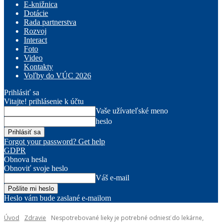
E-knižnica
Dotácie
Rada partnerstva
Rozvoj
Interact
Foto
Video
Kontakty
Voľby do VÚC 2026
Prihlásiť sa
Vitajte! prihlásenie k účtu
Vaše užívateľské meno
heslo
Forgot your password? Get help
GDPR
Obnova hesla
Obnoviť svoje heslo
Váš e-mail
Heslo vám bude zaslané e-mailom
Úvod
Zdravie
Nespotrebované lieky je potrebné odniesť do lekárne,