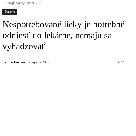
nemajú sa vyhadzovať
Zdravie
Nespotrebované lieky je potrebné
odniesť do lekárne, nemajú sa
vyhadzovať
Lucia Forman
9. apríla 2022
1677
0
Facebook
X
Linkedin
Tumblr