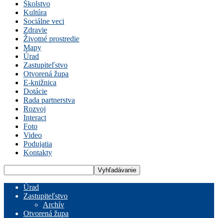
Školstvo
Kultúra
Sociálne veci
Zdravie
Životné prostredie
Mapy
Úrad
Zastupiteľstvo
Otvorená župa
E-knižnica
Dotácie
Rada partnerstva
Rozvoj
Interact
Foto
Video
Podujatia
Kontakty
Úrad
Zastupiteľstvo
Archív
Otvorená župa