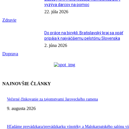
vyzýva darcov na pomoc
22. júla 2026
Zdravie
Do práce na bicykli: Bratislavský kraj sa opäť
pripája k najväčšiemu pelotónu Slovenska
2. júna 2026
Doprava
NAJNOVŠIE ČLÁNKY
Večerné člnkovanie za tajomstvami Jaroveckého ramena
9. augusta 2026
Hľadáme prevádzkara/prevádzkarku vínotéky a Malokarpatského salónu ví