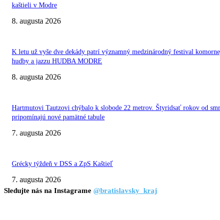
kaštieli v Modre
8. augusta 2026
K letu už vyše dve dekády patrí významný medzinárodný festival komorne
hudby a jazzu HUDBA MODRE
8. augusta 2026
Hartmutovi Tautzovi chýbalo k slobode 22 metrov. Štyridsať rokov od smr
pripomínajú nové pamätné tabule
7. augusta 2026
Grécky týždeň v DSS a ZpS Kaštieľ
7. augusta 2026
Sledujte nás na Instagrame
@bratislavsky_kraj