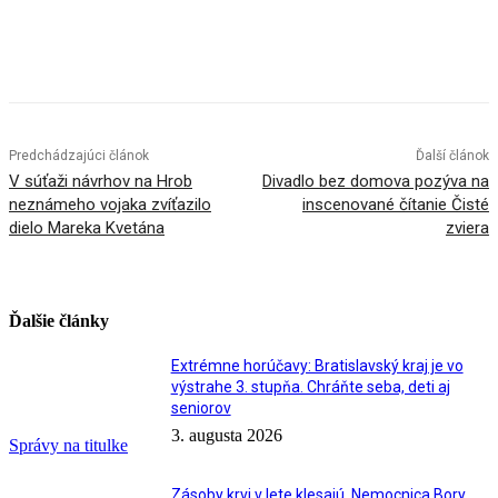
Facebook
X
Linkedin
Tumblr
Predchádzajúci článok
Ďalší článok
V súťaži návrhov na Hrob
Divadlo bez domova pozýva na
neznámeho vojaka zvíťazilo
inscenované čítanie Čisté
dielo Mareka Kvetána
zviera
Ďalšie články
Extrémne horúčavy: Bratislavský kraj je vo
výstrahe 3. stupňa. Chráňte seba, deti aj
seniorov
3. augusta 2026
Správy na titulke
Zásoby krvi v lete klesajú. Nemocnica Bory