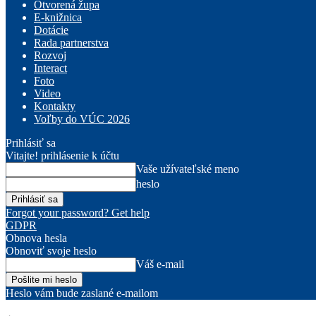
Otvorená župa
E-knižnica
Dotácie
Rada partnerstva
Rozvoj
Interact
Foto
Video
Kontakty
Voľby do VÚC 2026
Prihlásiť sa
Vitajte! prihlásenie k účtu
Vaše užívateľské meno
heslo
Forgot your password? Get help
GDPR
Obnova hesla
Obnoviť svoje heslo
Váš e-mail
Heslo vám bude zaslané e-mailom