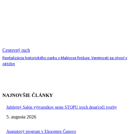
Cestovný ruch
Revitalizácia historického parku v Malinove finišuje. Verejnosti sa otvorí v
októbri
NAJNOVŠIE ČLÁNKY
Jubilejný Salón výtvarníkov nesie STOPU troch desaťročí tvorby
5. augusta 2026
Augustový program v Ekocentre Čunovo