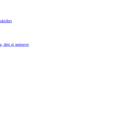
 októbri
, deti aj seniorov