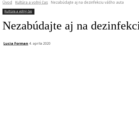
Úvod
Kultúra a voľný čas
Nezabúdajte aj na dezinfekciu vášho auta
Kultúra a voľný čas
Nezabúdajte aj na dezinfekc
Lucia Forman
4. apríla 2020
Facebook
X
Linkedin
Tumblr