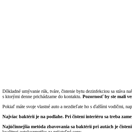
Dôkladné umývanie rúk, tváre, čistenie bytu dezinfekciou sa stáva na
s ktorými denne prichádzame do kontaktu.
Pozornosť by ste mali v
Pokiaľ máte svoje vlastné auto a nezdieľate ho s ďalšími vodičmi, na
Najviac baktérií je na podlahe. Pri čistení interiéru sa treba za
Najúčinnejšia metóda zbavovania sa baktérií pri autách je čiste
kvalitnej autokozmetiky za prijateľné ceny.