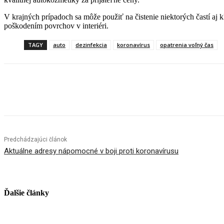
V krajných prípadoch sa môže použiť na čistenie niektorých častí aj k
poškodením povrchov v interiéri.
TAGY
auto
dezinfekcia
koronavírus
opatrenia voľný čas
Facebook
X
Linkedin
Tumblr
Predchádzajúci článok
Aktuálne adresy nápomocné v boji proti koronavírusu
Ďalšie články