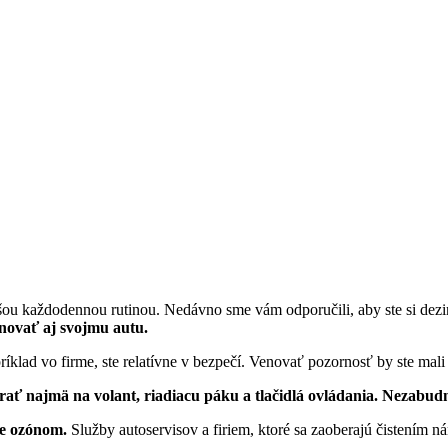
šou každodennou rutinou. Nedávno sme vám odporučili, aby ste si dezin
enovať aj svojmu autu.
príklad vo firme, ste relatívne v bezpečí. Venovať pozornosť by ste mal
merať najmä na volant, riadiacu páku a tlačidlá ovládania. Nezabud
nie ozónom.
Služby autoservisov a firiem, ktoré sa zaoberajú čistení