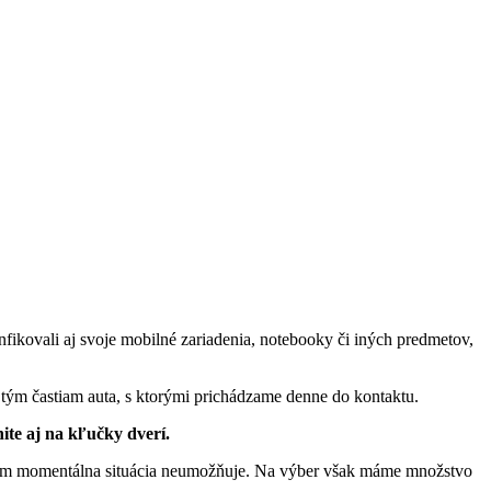
fikovali aj svoje mobilné zariadenia, notebooky či iných predmetov,
i tým častiam auta, s ktorými prichádzame denne do kontaktu.
nite aj na kľučky dverí.
m nám momentálna situácia neumožňuje. Na výber však máme množstvo