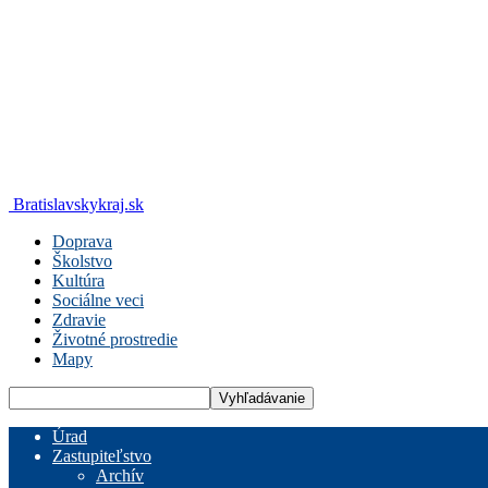
Bratislavskykraj.sk
Doprava
Školstvo
Kultúra
Sociálne veci
Zdravie
Životné prostredie
Mapy
Úrad
Zastupiteľstvo
Archív