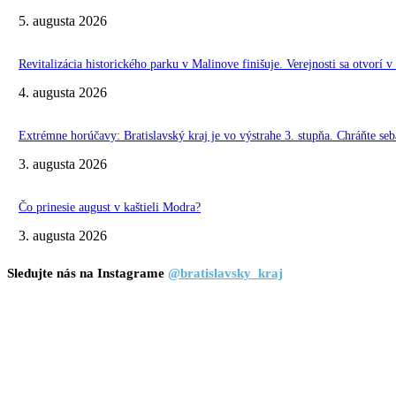
5. augusta 2026
Revitalizácia historického parku v Malinove finišuje. Verejnosti sa otvorí v
4. augusta 2026
Extrémne horúčavy: Bratislavský kraj je vo výstrahe 3. stupňa. Chráňte seba
3. augusta 2026
Čo prinesie august v kaštieli Modra?
3. augusta 2026
Sledujte nás na Instagrame
@bratislavsky_kraj