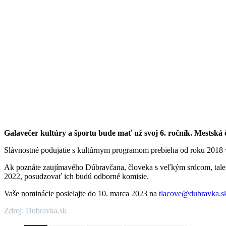
Galavečer kultúry a športu bude mať už svoj 6. ročník. Mestsk
Slávnostné podujatie s kultúrnym programom prebieha od roku 2018 
Ak poznáte zaujímavého Dúbravčana, človeka s veľkým srdcom, talent
2022, posudzovať ich budú odborné komisie.
Vaše nominácie posielajte do 10. marca 2023 na
tlacove@dubravka.s
Zdroj: Dubravka.sk