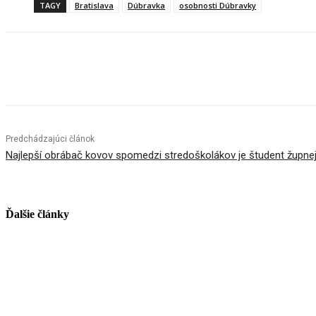
TAGY
Bratislava
Dúbravka
osobnosti Dúbravky
Facebook
X
Linkedin
Tumblr
Predchádzajúci článok
Najlepší obrábač kovov spomedzi stredoškolákov je študent župnej
Ďalšie články