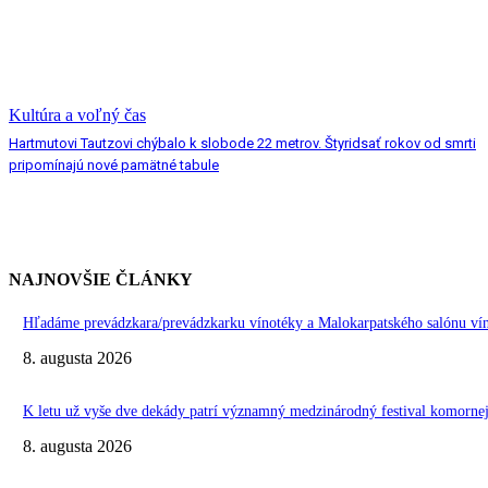
Kultúra a voľný čas
Hartmutovi Tautzovi chýbalo k slobode 22 metrov. Štyridsať rokov od smrti
pripomínajú nové pamätné tabule
NAJNOVŠIE ČLÁNKY
Hľadáme prevádzkara/prevádzkarku vínotéky a Malokarpatského salónu vín
8. augusta 2026
K letu už vyše dve dekády patrí významný medzinárodný festival komo
8. augusta 2026