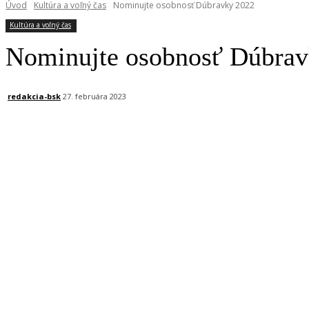
Úvod
Kultúra a voľný čas
Nominujte osobnosť Dúbravky 2022
Kultúra a voľný čas
Nominujte osobnosť Dúbrav
redakcia-bsk
27. februára 2023
Facebook
X
Linkedin
Tumblr