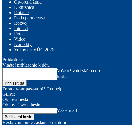
Otvorená župa
E-knižnica
Dotácie
Rada partnerstva
Rozvoj
Interact
Foto
Video
Kontakty
Voľby do VÚC 2026
Prihlásiť sa
Vitajte! prihlásenie k účtu
Vaše užívateľské meno
heslo
Forgot your password? Get help
GDPR
Obnova hesla
Obnoviť svoje heslo
Váš e-mail
Heslo vám bude zaslané e-mailom