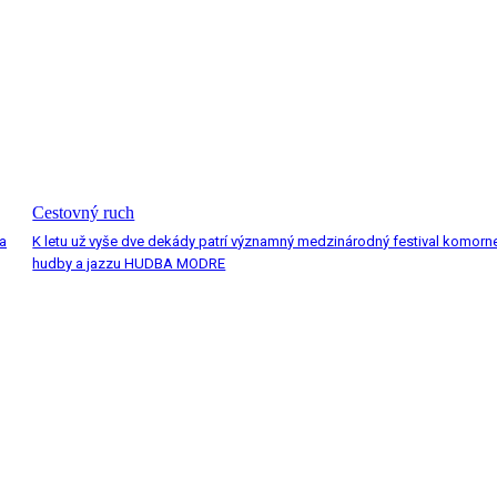
Cestovný ruch
a
K letu už vyše dve dekády patrí významný medzinárodný festival komorn
hudby a jazzu HUDBA MODRE