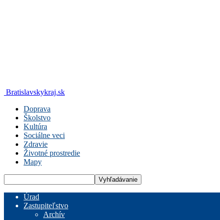
Bratislavskykraj.sk
Doprava
Školstvo
Kultúra
Sociálne veci
Zdravie
Životné prostredie
Mapy
Úrad
Zastupiteľstvo
Archív