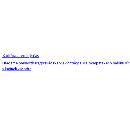
Kultúra a voľný čas
Hľadáme prevádzkara/prevádzkarku vínotéky a Malokarpatského salónu vín
v kaštieli v Modre