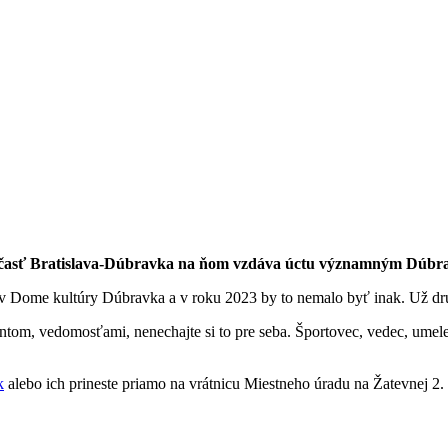
á časť Bratislava-Dúbravka na ňom vzdáva úctu významným Dúbravč
v Dome kultúry Dúbravka a v roku 2023 by to nemalo byť inak. Už dr
om, vedomosťami, nenechajte si to pre seba. Športovec, vedec, umelec
k
alebo ich prineste priamo na vrátnicu Miestneho úradu na Žatevnej 2.