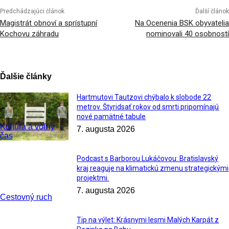
Predchádzajúci článok
Ďalší článok
Magistrát obnoví a sprístupní
Na Ocenenia BSK obyvatelia
Kochovu záhradu
nominovali 40 osobností
Ďalšie články
Hartmutovi Tautzovi chýbalo k slobode 22
metrov. Štyridsať rokov od smrti pripomínajú
nové pamätné tabule
Kultúra a voľný
7. augusta 2026
čas
Podcast s Barborou Lukáčovou: Bratislavský
kraj reaguje na klimatickú zmenu strategickými
projektmi.
7. augusta 2026
Cestovný ruch
Tip na výlet: Krásnymi lesmi Malých Karpát z