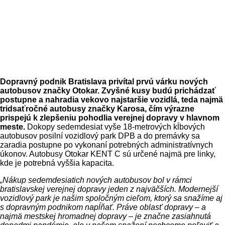
Dopravný podnik Bratislava privítal prvú várku nových
autobusov značky Otokar. Zvyšné kusy budú prichádzať
postupne a nahradia vekovo najstaršie vozidlá, teda najmä
tridsaťročné autobusy značky Karosa, čím výrazne
prispejú k zlepšeniu pohodlia verejnej dopravy v hlavnom
meste.
Dokopy sedemdesiat vyše 18-metrových kĺbových
autobusov posilní vozidlový park DPB a do premávky sa
zaradia postupne po vykonaní potrebných administratívnych
úkonov. Autobusy Otokar KENT C sú určené najmä pre linky,
kde je potrebná vyššia kapacita.
„Nákup sedemdesiatich nových autobusov bol v rámci
bratislavskej verejnej dopravy jeden z najväčších. Modernejší
vozidlový park je našim spoločným cieľom, ktorý sa snažíme aj
s dopravným podnikom napĺňať. Práve oblasť dopravy – a
najmä mestskej hromadnej dopravy – je značne zasiahnutá