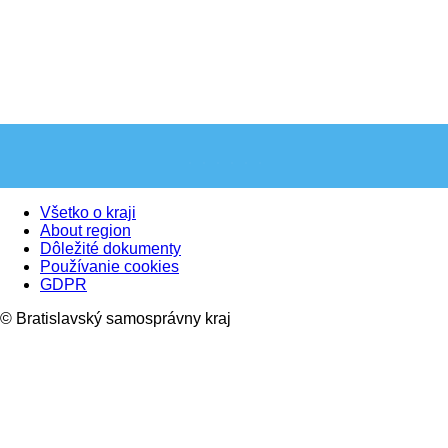
Všetko o kraji
About region
Dôležité dokumenty
Používanie cookies
GDPR
© Bratislavský samosprávny kraj