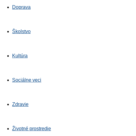
Bratislavskykraj.sk
Doprava
Školstvo
Kultúra
Sociálne veci
Zdravie
Životné prostredie