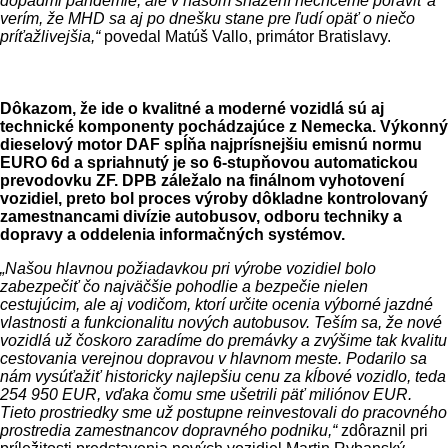
dopadmi pandémie, ale v našom snažení nechceme poľaviť a
verím, že MHD sa aj po dnešku stane pre ľudí opäť o niečo
príťažlivejšia,“
povedal Matúš Vallo, primátor Bratislavy.
Dôkazom, že ide o kvalitné a moderné vozidlá sú aj
technické komponenty pochádzajúce z Nemecka. Výkonný
dieselový motor DAF spĺňa najprísnejšiu emisnú normu
EURO 6d a spriahnutý je so 6-stupňovou automatickou
prevodovku ZF. DPB záležalo na finálnom vyhotovení
vozidiel, preto bol proces výroby dôkladne kontrolovaný
zamestnancami divízie autobusov, odboru techniky a
dopravy a oddelenia informačných systémov.
„Našou hlavnou požiadavkou pri výrobe vozidiel bolo
zabezpečiť čo najväčšie pohodlie a bezpečie nielen
cestujúcim, ale aj vodičom, ktorí určite ocenia výborné jazdné
vlastnosti a funkcionalitu nových autobusov. Teším sa, že nové
vozidlá už čoskoro zaradíme do premávky a zvýšime tak kvalitu
cestovania verejnou dopravou v hlavnom meste. Podarilo sa
nám vysúťažiť historicky najlepšiu cenu za kĺbové vozidlo, teda
254 950 EUR, vďaka čomu sme ušetrili päť miliónov EUR.
Tieto prostriedky sme už postupne reinvestovali do pracovného
prostredia zamestnancov dopravného podniku,“
zdôraznil pri