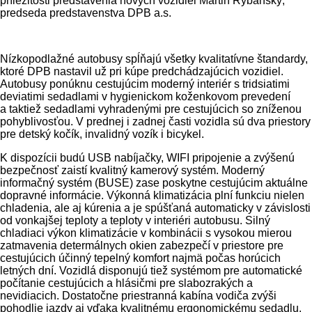
príležitosti predstavenia nových vozidiel Martin Rybanský,
predseda predstavenstva DPB a.s.
Nízkopodlažné autobusy spĺňajú všetky kvalitatívne štandardy,
ktoré DPB nastavil už pri kúpe predchádzajúcich vozidiel.
Autobusy ponúknu cestujúcim moderný interiér s tridsiatimi
deviatimi sedadlami v hygienickom koženkovom prevedení
a taktiež sedadlami vyhradenými pre cestujúcich so zníženou
pohyblivosťou. V prednej i zadnej časti vozidla sú dva priestory
pre detský kočík, invalidný vozík i bicykel.
K dispozícii budú USB nabíjačky, WIFI pripojenie a zvýšenú
bezpečnosť zaistí kvalitný kamerový systém. Moderný
informačný systém (BUSE) zase poskytne cestujúcim aktuálne
dopravné informácie. Výkonná klimatizácia plní funkciu nielen
chladenia, ale aj kúrenia a je spúšťaná automaticky v závislosti
od vonkajšej teploty a teploty v interiéri autobusu. Silný
chladiaci výkon klimatizácie v kombinácii s vysokou mierou
zatmavenia determálnych okien zabezpečí v priestore pre
cestujúcich účinný tepelný komfort najmä počas horúcich
letných dní. Vozidlá disponujú tiež systémom pre automatické
počítanie cestujúcich a hlásičmi pre slabozrakých a
nevidiacich. Dostatočne priestranná kabína vodiča zvýši
pohodlie jazdy aj vďaka kvalitnému ergonomickému sedadlu,