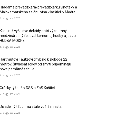
Hľadáme prevádzkara/prevádzkarku vínotéky a
Malokarpatského salónu vína v kaštieli v Modre
8. augusta 2026
K letu už vyše dve dekády patrí významný
medzinárodný festival komornej hudby a jazzu
HUDBA MODRE
8. augusta 2026
Hartmutovi Tautzovi chýbalo k slobode 22
metrov. Štyridsať rokov od smrti pripomínajú
nové pamätné tabule
7. augusta 2026
Grécky týždeň v DSS a ZpS Kaštieľ
7. augusta 2026
Divadelný tábor má stále voľné miesta
7. augusta 2026