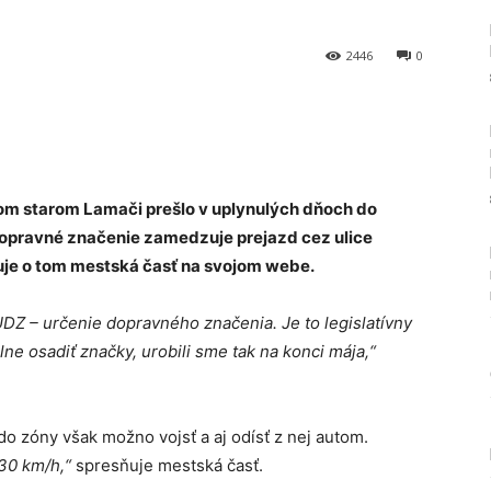
2446
0
Tumblr
om starom Lamači prešlo v uplynulých dňoch do
 dopravné značenie zamedzuje prejazd cez ulice
uje o tom mestská časť na svojom webe.
 UDZ – určenie dopravného značenia. Je to legislatívny
ne osadiť značky, urobili sme tak na konci mája,“
o zóny však možno vojsť a aj odísť z nej autom.
30 km/h,“
spresňuje mestská časť.