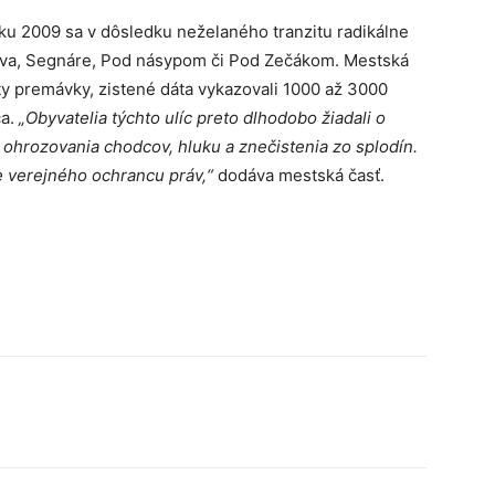
oku 2009 sa v dôsledku neželaného tranzitu radikálne
ákova, Segnáre, Pod násypom či Pod Zečákom. Mestská
ty premávky, zistené dáta vykazovali 1000 až 3000
ča.
„Obyvatelia týchto ulíc preto dlhodobo žiadali o
li ohrozovania chodcov, hluku a znečistenia zo splodín.
e verejného ochrancu práv,“
dodáva mestská časť.
Tumblr