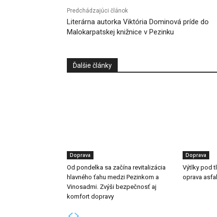
Predchádzajúci článok
Literárna autorka Viktória Dominová príde do
Malokarpatskej knižnice v Pezinku
Ďalšie články
Doprava
Doprava
Od pondelka sa začína revitalizácia
Výtlky pod 
hlavného ťahu medzi Pezinkom a
oprava asfa
Vinosadmi. Zvýši bezpečnosť aj
komfort dopravy