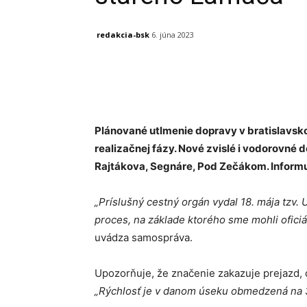
redakcia-bsk
6. júna 2023
Facebook
X
Linkedin
Plánované utlmenie dopravy v bratislavsk
realizačnej fázy. Nové zvislé i vodorovné
Rajtákova, Segnáre, Pod Zečákom. Inform
„Príslušný cestný orgán vydal 18. mája tzv.
proces, na základe ktorého sme mohli oficiál
uvádza samospráva.
Upozorňuje, že značenie zakazuje prejazd, d
„Rýchlosť je v danom úseku obmedzená na 