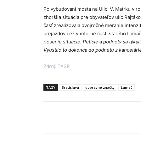
Po vybudovaní mosta na Ulici V. Matrku v r
zhoršila situácia pre obyvateľov ulíc Rajt
časť zrealizovala dvojročné meranie intenzi
prejazdov cez vnútorné časti starého Lama
riešenie situácie. Petície a podnety sa týka
Vyústilo to dokonca do podnetu z kancelári
Zdroj: TASR
TAGY
Bratislava
dopravné značky
Lamač
Facebook
X
Linkedin