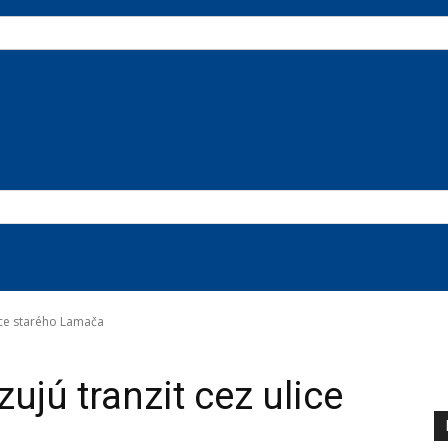
ice starého Lamača
jú tranzit cez ulice