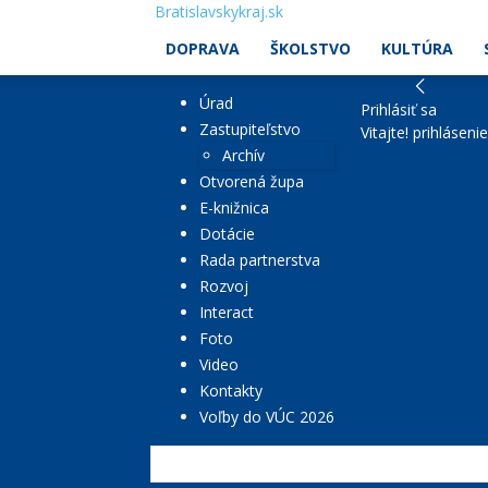
Bratislavskykraj.sk
DOPRAVA
ŠKOLSTVO
KULTÚRA
Úrad
Prihlásiť sa
Zastupiteľstvo
Vitajte! prihláseni
Archív
Otvorená župa
E-knižnica
Dotácie
Rada partnerstva
Rozvoj
Interact
Foto
Video
Kontakty
Voľby do VÚC 2026