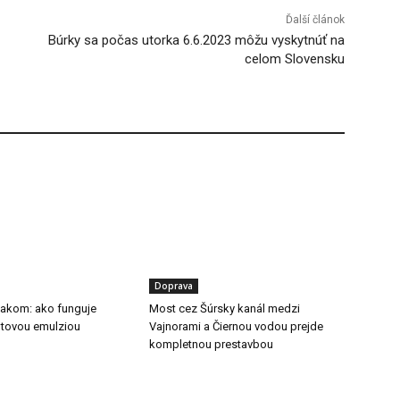
Ďalší článok
Búrky sa počas utorka 6.6.2023 môžu vyskytnúť na
celom Slovensku
Doprava
tlakom: ako funguje
Most cez Šúrsky kanál medzi
ltovou emulziou
Vajnorami a Čiernou vodou prejde
kompletnou prestavbou