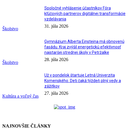
Spoločné vyhlásenie účastníkov Fóra
kľúčových partnerov digitálnej transformácie
vzdelávania
31. júla 2026
Školstvo
Gymnázium Alberta Einsteina má obnovenú
fasádu. Kraj zvýšil energetickú efektívnosť
najstaršej strednej školy v Petržalke
28. júla 2026
Školstvo
Už v pondelok štartuje Letná Univerzita
Komenského. Deti čaká týždeň plný vedy a
zážitkov
27. júla 2026
Kultúra a voľný čas
NAJNOVŠIE ČLÁNKY