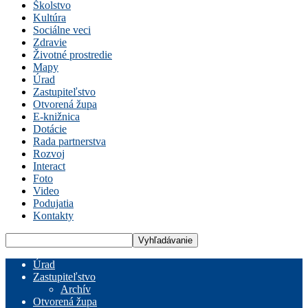
Školstvo
Kultúra
Sociálne veci
Zdravie
Životné prostredie
Mapy
Úrad
Zastupiteľstvo
Otvorená župa
E-knižnica
Dotácie
Rada partnerstva
Rozvoj
Interact
Foto
Video
Podujatia
Kontakty
Úrad
Zastupiteľstvo
Archív
Otvorená župa