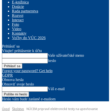
E-knižnica
Dotácie
Rada partnerstva
Rozvoj
Interact
Foto
Video
Kontakty
Voľby do VÚC 2026
Prihlásiť sa
Vitajte! prihlásenie k účtu
Vaše užívateľské meno
heslo
Forgot your password? Get help
GDPR
Obnova hesla
Obnoviť svoje heslo
Váš e-mail
Heslo vám bude zaslané e-mailom
Úvod
Školstvo
NÚCEM pripravil elektronické testy na upevňovanie