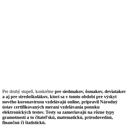
Pre druhý stupeň, konkrétne
pre siedmakov, ôsmakov, deviatakov
a aj pre stredoškolákov, ktorí sa v tomto období pre výskyt
nového koronavírusu vzdelávajú online, pripravil Národný
ústav certifikovaných meraní vzdelávania ponuku
elektronických testov. Testy sa zameriavajú na rôzne typy
gramotností a to čitateľskú, matematickú, prírodovednú,
finančnú či štatistickú.