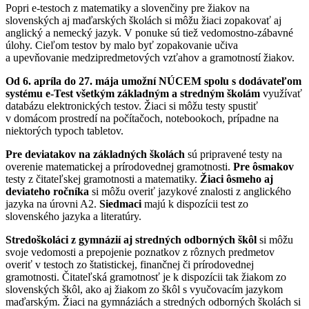
Popri e-testoch z matematiky a slovenčiny pre žiakov na
slovenských aj maďarských školách si môžu žiaci zopakovať aj
anglický a nemecký jazyk. V ponuke sú tiež vedomostno-zábavné
úlohy. Cieľom testov by malo byť zopakovanie učiva
a upevňovanie medzipredmetových vzťahov a gramotností žiakov.
Od 6. apríla do 27. mája umožní NÚCEM spolu s dodávateľom
systému e-Test všetkým základným a stredným školám
využívať
databázu elektronických testov. Žiaci si môžu testy spustiť
v domácom prostredí na počítačoch, notebookoch, prípadne na
niektorých typoch tabletov.
Pre deviatakov na základných školách
sú pripravené testy na
overenie matematickej a prírodovednej gramotnosti.
Pre ôsmakov
testy z čitateľskej gramotnosti a matematiky.
Žiaci ôsmeho aj
deviateho ročníka
si môžu overiť jazykové znalosti z anglického
jazyka na úrovni A2.
Siedmaci
majú k dispozícii test zo
slovenského jazyka a literatúry.
Stredoškoláci z gymnázií aj stredných odborných škôl
si môžu
svoje vedomosti a prepojenie poznatkov z rôznych predmetov
overiť v testoch zo štatistickej, finančnej či prírodovednej
gramotnosti. Čitateľská gramotnosť je k dispozícii tak žiakom zo
slovenských škôl, ako aj žiakom zo škôl s vyučovacím jazykom
maďarským. Žiaci na gymnáziách a stredných odborných školách si