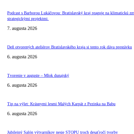
Podcast s Barborou Lukáčovou: Bratislavský kraj reaguje na klimatickú z
strategickými projektmi.
7. augusta 2026
Deň otvorených ateliérov Bratislavského kraja si tento rok dáva prestávku
6. augusta 2026
Tvorenie v auguste – Mlok dunajský
6. augusta 2026
Tip na výlet: Krásnymi lesmi Malých Karpát z Pezinka na Babu
6. augusta 2026
Jubilejný Salón výtvarníkov nesie STOPU troch desaťročí tvorby