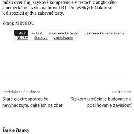
môžu overiť aj jazykové kompetencie v testoch z anglického
a nemeckého jazyka na úrovni B1. Pre všetkých žiakov sú
k dispozícii aj dva zábavné testy.
Zdroj: MINEDU
TAGY
e-Test
elektronické testy
Elektronické vzdelávanie
NÚCEM
školstvo
vzdelávanie
Facebook
X
Linkedin
Tumblr
Predchádzajúci článok
Ďalší článok
Staré elektrospotrebiče
Rizikom izolácie je budovanie a
nevyhadzujte, dajte ich na zber
posilňovanie závislostí
Ďalšie články