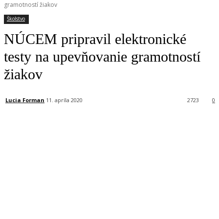
gramotností žiakov
Školstvo
NÚCEM pripravil elektronické
testy na upevňovanie gramotností
žiakov
Lucia Forman
11. apríla 2020
2723
0
Facebook
X
Linkedin
Tumblr