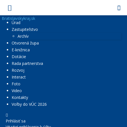
Bratislavskykraj.sk
Úrad
Zastupiteľstvo
Archív
Otvorená župa
E-knižnica
Dotácie
Rada partnerstva
Rozvoj
Interact
Foto
Video
Kontakty
Voľby do VÚC 2026
Prihlásiť sa
Vitajte! prihlásenie k účtu