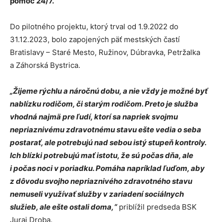
pomoc 24/7.
Do pilotného projektu, ktorý trval od 1.9.2022 do
31.12.2023, bolo zapojených päť mestských častí
Bratislavy – Staré Mesto, Ružinov, Dúbravka, Petržalka
a Záhorská Bystrica.
„Žijeme rýchlu a náročnú dobu, a nie vždy je možné byť
nablízku rodičom, či starým rodičom. Preto je služba
vhodná najmä pre ľudí, ktorí sa napriek svojmu
nepriaznivému zdravotnému stavu ešte vedia o seba
postarať, ale potrebujú nad sebou istý stupeň kontroly.
Ich blízki potrebujú mať istotu, že sú počas dňa, ale
i počas noci v poriadku. Pomáha napríklad ľuďom, aby
z dôvodu svojho nepriaznivého zdravotného stavu
nemuseli využívať služby v zariadení sociálnych
služieb, ale ešte ostali doma,“
priblížil predseda BSK
Juraj Droba.