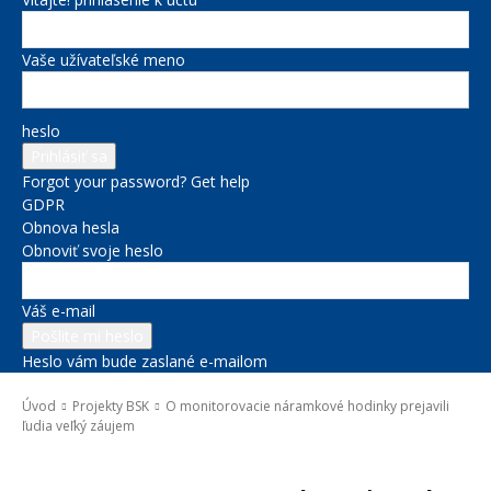
Vaše užívateľské meno
heslo
Forgot your password? Get help
GDPR
Obnova hesla
Obnoviť svoje heslo
Váš e-mail
Heslo vám bude zaslané e-mailom
Úvod
Projekty BSK
O monitorovacie náramkové hodinky prejavili
ľudia veľký záujem
Projekty BSK
Sociálne veci
Správy na titulke
Zdravie