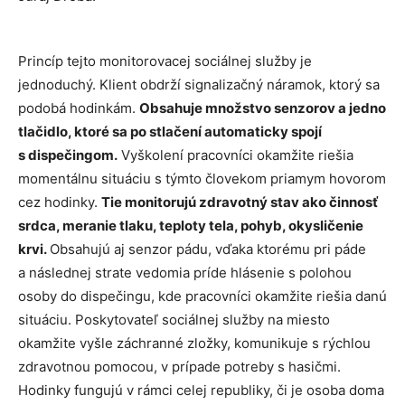
Princíp tejto monitorovacej sociálnej služby je
jednoduchý. Klient obdrží signalizačný náramok, ktorý sa
podobá hodinkám.
Obsahuje množstvo senzorov a jedno
tlačidlo, ktoré sa po stlačení automaticky spojí
s dispečingom.
Vyškolení pracovníci okamžite riešia
momentálnu situáciu s týmto človekom priamym hovorom
cez hodinky.
Tie monitorujú zdravotný stav ako činnosť
srdca, meranie tlaku, teploty tela, pohyb, okysličenie
krvi.
Obsahujú aj senzor pádu, vďaka ktorému pri páde
a následnej strate vedomia príde hlásenie s polohou
osoby do dispečingu, kde pracovníci okamžite riešia danú
situáciu. Poskytovateľ sociálnej služby na miesto
okamžite vyšle záchranné zložky, komunikuje s rýchlou
zdravotnou pomocou, v prípade potreby s hasičmi.
Hodinky fungujú v rámci celej republiky, či je osoba doma