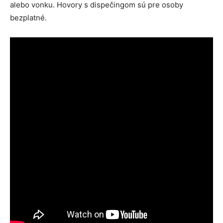
alebo vonku. Hovory s dispečingom sú pre osoby
bezplatné.