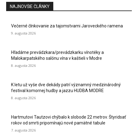
NAJNOVŠIE ČLÁNKY
Večerné člnkovanie za tajomstvami Jaroveckého ramena
9. augusta 2026
Hľadáme prevádzkara/prevádzkarku vínotéky a
Malokarpatského salónu vína v kaštieli v Modre
8. augusta 2026
K letu už vyše dve dekády patrí významný medzinárodný
festival komornej hudby a jazzu HUDBA MODRE
8. augusta 2026
Hartmutovi Tautzovi chýbalo k slobode 22 metrov. Štyridsať
rokov od smrti pripomínajú nové pamätné tabule
7. augusta 2026