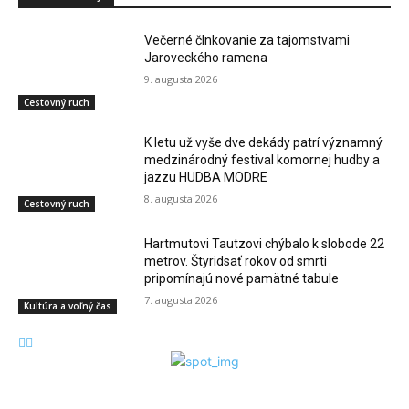
Večerné člnkovanie za tajomstvami
Jaroveckého ramena
9. augusta 2026
Cestovný ruch
K letu už vyše dve dekády patrí významný
medzinárodný festival komornej hudby a
jazzu HUDBA MODRE
8. augusta 2026
Cestovný ruch
Hartmutovi Tautzovi chýbalo k slobode 22
metrov. Štyridsať rokov od smrti
pripomínajú nové pamätné tabule
7. augusta 2026
Kultúra a voľný čas