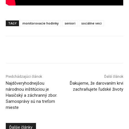
TAGY
monitorovacie hodinky
seniori
sociálne veci
Facebook
X
Linkedin
Tumblr
Predchádzajúci článok
Ďalší článok
Najdôveryhodnejšou
Ďakujeme, že darovaním krvi
národnou inštitúciou je
zachraňujete ľudské životy
Hasičský a záchranný zbor.
Samosprávy sú na treťom
mieste
Ďalšie články