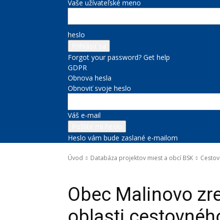
Vaše užívateľské meno
heslo
Forgot your password? Get help
GDPR
Obnova hesla
Obnoviť svoje heslo
Váš e-mail
Heslo vám bude zaslané e-mailom
Úvod
Databáza projektov miest a obcí BSK
Cestov
Databáza projektov miest a obcí BSK
Cestovný ruch a kultúra
Obec Malinovo zre
oblasti cestovného