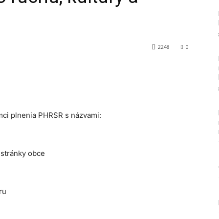
2248
0
Tumblr
ámci plnenia PHRSR s názvami:
 stránky obce
ru