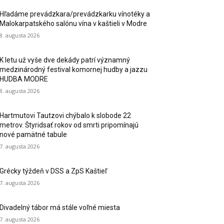
Hľadáme prevádzkara/prevádzkarku vínotéky a
Malokarpatského salónu vína v kaštieli v Modre
8. augusta 2026
K letu už vyše dve dekády patrí významný
medzinárodný festival komornej hudby a jazzu
HUDBA MODRE
8. augusta 2026
Hartmutovi Tautzovi chýbalo k slobode 22
metrov. Štyridsať rokov od smrti pripomínajú
nové pamätné tabule
7. augusta 2026
Grécky týždeň v DSS a ZpS Kaštieľ
7. augusta 2026
Divadelný tábor má stále voľné miesta
7. augusta 2026