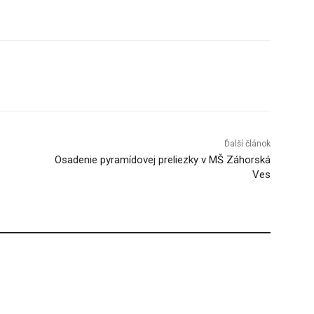
Tumblr
Ďalší článok
Osadenie pyramídovej preliezky v MŠ Záhorská
Ves