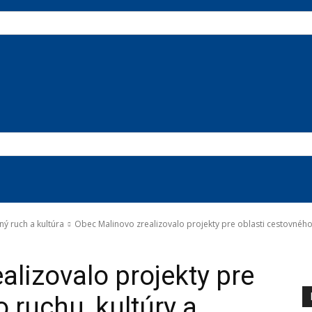
ný ruch a kultúra
Obec Malinovo zrealizovalo projekty pre oblasti cestovného 
Moderné školstvo
Životné prostredie
alizovalo projekty pre
 ruchu, kultúry a