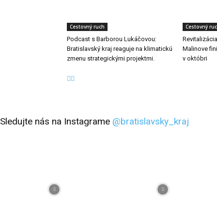
Cestovný ruch
Cestovný ru
Podcast s Barborou Lukáčovou:
Revitalizáci
Bratislavský kraj reaguje na klimatickú
Malinove fini
zmenu strategickými projektmi.
v októbri
Sledujte nás na Instagrame
@bratislavsky_kraj