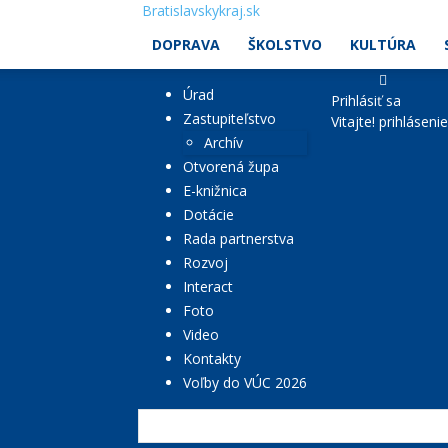
Bratislavskykraj.sk
DOPRAVA
ŠKOLSTVO
KULTÚRA
Úrad
Prihlásiť sa
Zastupiteľstvo
Vitajte! prihláseni
Archív
Otvorená župa
E-knižnica
Dotácie
Rada partnerstva
Rozvoj
Interact
Foto
Video
Kontakty
Voľby do VÚC 2026