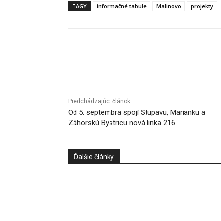
TAGY
informačné tabule
Malinovo
projekty
Facebook
X
Linkedin
Predchádzajúci článok
Od 5. septembra spojí Stupavu, Marianku a
Záhorskú Bystricu nová linka 216
Ďalšie články