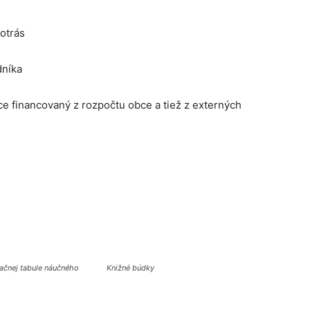
otrás
dníka
ce financovaný z rozpočtu obce a tiež z externých
ačnej tabule náučného
Knižné búdky