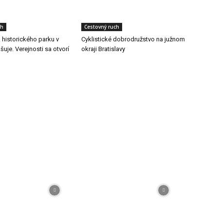
ch
Cestovný ruch
a historického parku v
Cyklistické dobrodružstvo na južnom
šuje. Verejnosti sa otvorí
okraji Bratislavy