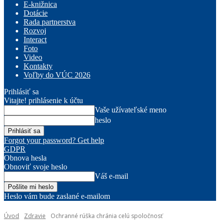
E-knižnica
Dotácie
Rada partnerstva
Rozvoj
Interact
Foto
Video
Kontakty
Voľby do VÚC 2026
Prihlásiť sa
Vitajte! prihlásenie k účtu
Vaše užívateľské meno
heslo
Forgot your password? Get help
GDPR
Obnova hesla
Obnoviť svoje heslo
Váš e-mail
Heslo vám bude zaslané e-mailom
Úvod
Zdravie
Ochranné rúška chránia celú spoločnosť