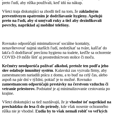
preto ľudí, aby rúška používali, keď idú na nákup.
Všetci traja diskutujúci sa zhodli tiež na tom, že
základným
preventívnym opatrením je dodržiavanie hygieny. Apelujú
preto na ľudí, aby si umývali ruky a tiež aby dezinfikovali
povrchy, napríklad aj mobilné telefóny.
Rovnako odporúčajú minimalizovať sociálne kontakty,
nenavštevovať najmä starších ľudí, nedotýkať sa tváre, kašľať do
lakťa či dodržiavať precíznu hygienu na toalete, keďže sa ochorenie
COVID-19 môže šíriť aj prostredníctvom stolice či moču.
Krčméry neodporúča požívať alkohol, pretože ten podľa jeho
slov oslabuje imunitný systém
. Kalavská zas vyzvala firmy, aby
zamestnancom nariadili prácu z domu, a to buď na celý čas, alebo
aspoň na pár dní v týždni, pokiaľ je to možné. Rovnako
zamestnancom odporúčajú prestávky na čerstvom vzduchu či
vetranie priestorov.
Podstatné je aj minimalizovanie cestovania po
krajine.
Všetci diskutujúci sa tiež nazdávajú, že je
vhodné ísť napríklad na
prechádzku do lesa či do prírody
, kde však nosenie ochranného
rúška nie je vhodné.
Ľudia by to však nemali robiť vo veľkých