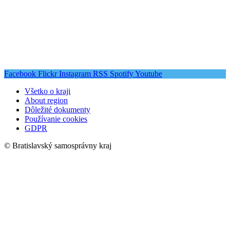
Facebook
Flickr
Instagram
RSS
Spotify
Youtube
Všetko o kraji
About region
Dôležité dokumenty
Používanie cookies
GDPR
© Bratislavský samosprávny kraj