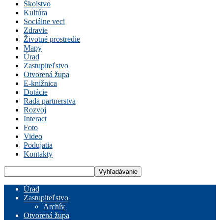
Školstvo
Kultúra
Sociálne veci
Zdravie
Životné prostredie
Mapy
Úrad
Zastupiteľstvo
Otvorená župa
E-knižnica
Dotácie
Rada partnerstva
Rozvoj
Interact
Foto
Video
Podujatia
Kontakty
Úrad
Zastupiteľstvo
Archív
Otvorená župa