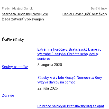
Predchádzajúci článok
Ďalší článok
Starosta Devínskej Novej Vsi
Daniel Hevier „učí“ bez školy
žiada zatvoriť Volkswagen
Ďalšie články
Extrémne horúčavy: Bratislavský kraj je vo
výstrahe 3. stupňa. Chráňte seba, deti aj
seniorov
3. augusta 2026
Správy na titulke
Zásoby krvi v lete klesajú. Nemocnica Bory
vyzýva darcov na pomoc
22. júla 2026
Zdravie
Do práce na bicykli: Bratislavský kraj sa opäť