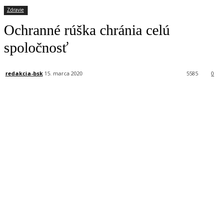
Zdravie
Ochranné rúška chránia celú
spoločnosť
redakcia-bsk
15. marca 2020
5585
0
Facebook
X
Linkedin
Tumblr