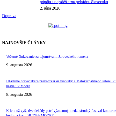
pripája k najväčšiemu pelotónu Slovenska
2. júna 2026
Doprava
NAJNOVŠIE ČLÁNKY
Večerné člnkovanie za tajomstvami Jaroveckého ramena
9. augusta 2026
Hľadáme prevádzkara/prevádzkarku vínotéky a Malokarpatského salónu ví
kaštieli v Modre
8. augusta 2026
K letu už vyše dve dekády patrí významný medzinárodný festival komorne
hudby a jazzu HUDBA MODRE