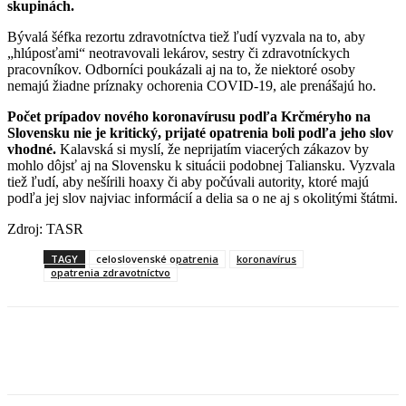
skupinách.
Bývalá šéfka rezortu zdravotníctva tiež ľudí vyzvala na to, aby
„hlúposťami“ neotravovali lekárov, sestry či zdravotníckych
pracovníkov. Odborníci poukázali aj na to, že niektoré osoby
nemajú žiadne príznaky ochorenia COVID-19, ale prenášajú ho.
Počet prípadov nového koronavírusu podľa Krčméryho na
Slovensku nie je kritický, prijaté opatrenia boli podľa jeho slov
vhodné.
Kalavská si myslí, že neprijatím viacerých zákazov by
mohlo dôjsť aj na Slovensku k situácii podobnej Taliansku. Vyzvala
tiež ľudí, aby nešírili hoaxy či aby počúvali autority, ktoré majú
podľa jej slov najviac informácií a delia sa o ne aj s okolitými štátmi.
Zdroj: TASR
TAGY
celoslovenské opatrenia
koronavírus
opatrenia zdravotníctvo
Facebook
X
Linkedin
Tumblr