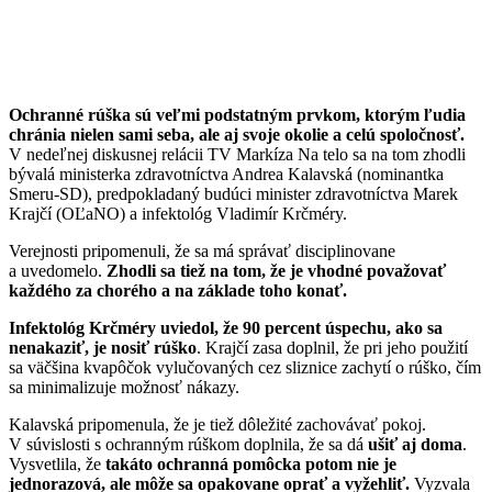
Ochranné rúška sú veľmi podstatným prvkom, ktorým ľudia
chránia nielen sami seba, ale aj svoje okolie a celú spoločnosť.
V nedeľnej diskusnej relácii TV Markíza Na telo sa na tom zhodli
bývalá ministerka zdravotníctva Andrea Kalavská (nominantka
Smeru-SD), predpokladaný budúci minister zdravotníctva Marek
Krajčí (OĽaNO) a infektológ Vladimír Krčméry.
Verejnosti pripomenuli, že sa má správať disciplinovane
a uvedomelo.
Zhodli sa tiež na tom, že je vhodné považovať
každého za chorého a na základe toho konať.
Infektológ Krčméry uviedol, že 90 percent úspechu, ako sa
nenakaziť, je nosiť rúško
. Krajčí zasa doplnil, že pri jeho použití
sa väčšina kvapôčok vylučovaných cez sliznice zachytí o rúško, čím
sa minimalizuje možnosť nákazy.
Kalavská pripomenula, že je tiež dôležité zachovávať pokoj.
V súvislosti s ochranným rúškom doplnila, že sa dá
ušiť aj doma
.
Vysvetlila, že
takáto ochranná pomôcka potom nie je
jednorazová, ale môže sa opakovane oprať a vyžehliť.
Vyzvala